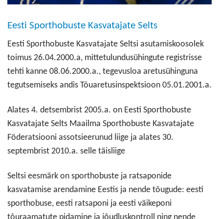
Eesti Sporthobuste Kasvatajate Selts
Eesti Sporthobuste Kasvatajate Seltsi asutamiskoosolek
toimus 26.04.2000.a, mittetulundusühingute registrisse
tehti kanne 08.06.2000.a., tegevusloa aretusühinguna
tegutsemiseks andis Tõuaretusinspektsioon 05.01.2001.a.
Alates 4. detsembrist 2005.a. on Eesti Sporthobuste
Kasvatajate Selts Maailma Sporthobuste Kasvatajate
Föderatsiooni assotsieerunud liige ja alates 30.
septembrist 2010.a. selle täisliige
Seltsi eesmärk on sporthobuste ja ratsaponide
kasvatamise arendamine Eestis ja nende tõugude: eesti
sporthobuse, eesti ratsaponi ja eesti väikeponi
tõuraamatute pidamine ja jõudluskontroll ning nende