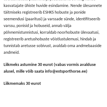
kasvatajate ühiste huvide esindamine. Nende ülesannete
täitmiseks registreerib ESHKS hobuste ja ponide
seemendusi (paaritusi) ja varssade sünde, identiﬁtseerib
varssu, ponisid ja hobuseid, annab välja
põlvnemistunnistusi, korraldab noorhobuste ülevaatusi,
registreerib aretushobuste võistlustulemusi, hindab ja
tunnistab aretusse sobivust, avaldab oma andmebaaside
andmeid.
Liikmeks astumine 30 eurot (vabas vormis avalduse
alusel, mille võib saata info@estsporthorse.ee)
Liikmemaks
30 eurot