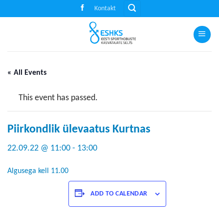
Skip
Kontakt
to
content
« All Events
This event has passed.
Piirkondlik ülevaatus Kurtnas
22.09.22 @ 11:00
-
13:00
Algusega kell 11.00
ADD TO CALENDAR