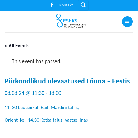
Skip
Kontakt
to
content
« All Events
This event has passed.
Piirkondlikud ülevaatused Lõuna – Eestis
08.08.24 @ 11:30
-
18:00
11. 30 Luutsnikul, Raili Märdini tallis,
Orient. kell 14.30 Kotka talus, Vastseliinas