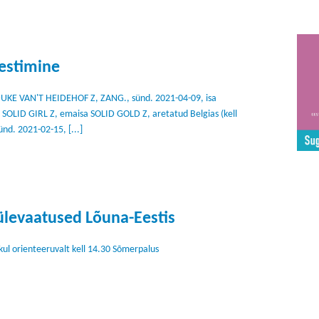
estimine
E VAN'T HEIDEHOF Z, ZANG., sünd. 2021-04-09, isa
LID GIRL Z, emaisa SOLID GOLD Z, aretatud Belgias (kell
d. 2021-02-15, [...]
ülevaatused Lõuna-Eestis
kul orienteeruvalt kell 14.30 Sõmerpalus