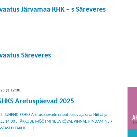
evaatus Järvamaa KHK – s Säreveres
evaatus Säreveres
.25 @ 12:30
SHKS Aretuspäevad 2025
 JUHEND ESHKS Aretuspäevade orienteeruv ajakava Niitväljal
i KELL 14.00 , TÄKKUDE MÕÕTMINE JA KÕVAL PINNAL HINDAMINE ⦁
STASED TÄKUD [...]