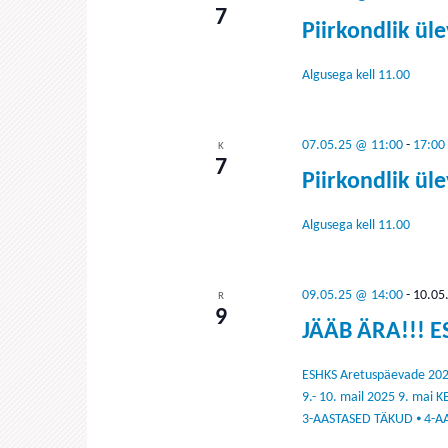
7
Piirkondlik ül
Algusega kell 11.00
07.05.25 @ 11:00
-
17:00
K
7
Piirkondlik ül
Algusega kell 11.00
09.05.25 @ 14:00
-
10.05
R
9
JÄÄB ÄRA!!! E
ESHKS Aretuspäevade 2025
9.- 10. mail 2025 9. ma
3-AASTASED TÄKUD ⦁ 4-AA