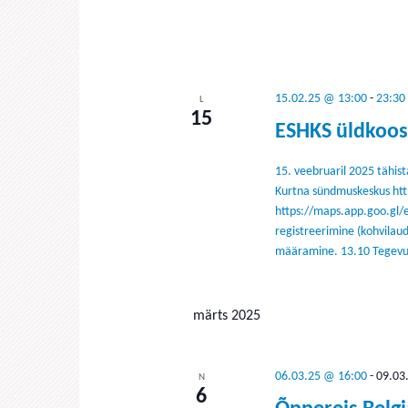
15.02.25 @ 13:00
-
23:30
L
15
ESHKS üldkooso
15. veebruaril 2025 tähis
Kurtna sündmuskeskus htt
https://maps.app.goo.gl
registreerimine (kohvilaud
määramine. 13.10 Tegevus 
märts 2025
06.03.25 @ 16:00
-
09.03
N
6