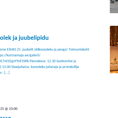
lek ja juubelipidu
tame ESHKS 25. juubelit üldkoosoleku ja peoga! Toimumiskoht
ps://kurtnamaja.ee/galerii/
/eE7vX1EgsY9nF2SPA Päevakava: 12.30 Saabumine ja
) 13.00 Sissejuhatus, koosoleku juhataja ja protokollija
- [...]
.25 @ 23:00