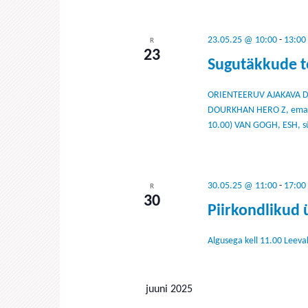
23.05.25 @ 10:00
-
13:00
R
23
Sugutäkkude t
ORIENTEERUV AJAKAVA DUK
DOURKHAN HERO Z, ema SO
10.00) VAN GOGH, ESH, sün
30.05.25 @ 11:00
-
17:00
R
30
Piirkondlikud 
Algusega kell 11.00 Leeva
juuni 2025