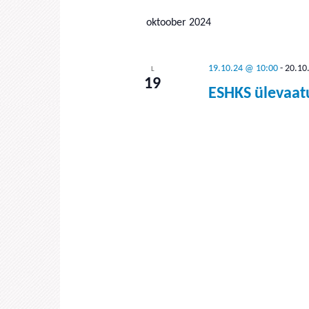
date.
oktoober 2024
19.10.24 @ 10:00
-
20.10
L
19
ESHKS ülevaatu