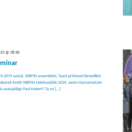
.25 @ 18:30
eminar
is 2019 aastal, WBFSH assambleel, Taani printsessi Benedikte
külastab Eestit WBFSH takistussõidu 2024. aasta tõuraamatute
is asutajaliige Paul Hubert! Ta on [...]