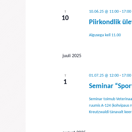
10.06.25 @ 11:00
-
17:00
T
10
Piirkondlik üle
Algusega kell 11.00
juuli 2025
01.07.25 @ 12:00
-
17:00
T
1
Seminar “Spor
Seminar toimub Veterinaar
ruumis A-124 (kohvipaus r
Kreutzwaldi tänavalt keera