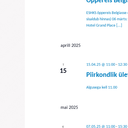
Õppereis Belgi
ESHKS õppereis Belgiasse
sisaldub hinnas) 06 märts:
Hotel Grand Place [...]
aprill 2025
15.04.25 @ 11:00
-
12:30
T
15
Piirkondlik ül
Algusega kell 11.00
mai 2025
07.05.25 @ 11:00
-
15:30
K