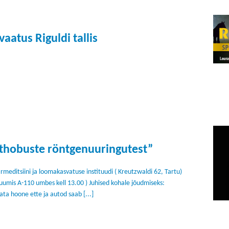
vaatus Riguldi tallis
thobuste röntgenuuringutest”
meditsiini ja loomakasvatuse instituudi ( Kreutzwaldi 62, Tartu)
uumis A-110 umbes kell 13.00 ) Juhised kohale jõudmiseks:
ta hoone ette ja autod saab [...]