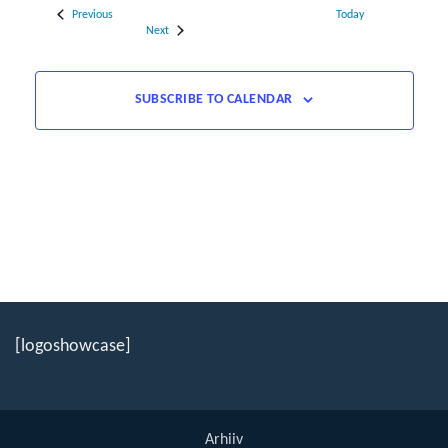
Events
Previous
Today
Events
Next
SUBSCRIBE TO CALENDAR
[logoshowcase]
Arhiiv