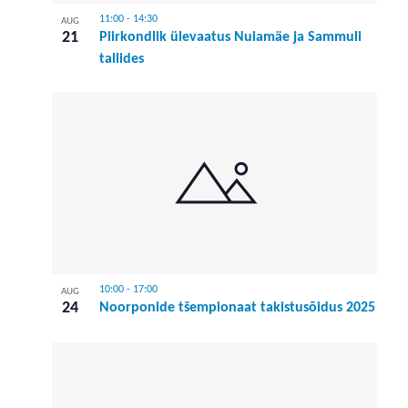
11:00
-
14:30
AUG
21
Piirkondlik ülevaatus Nuiamäe ja Sammuli
tallides
10:00
-
17:00
AUG
24
Noorponide tšempionaat takistusõidus 2025