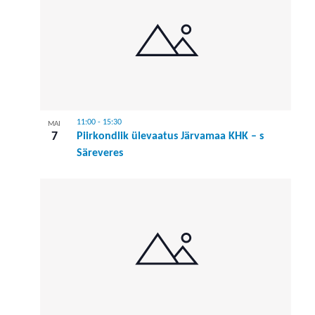
11:00
-
15:30
MAI
7
Piirkondlik ülevaatus Järvamaa KHK – s
Säreveres