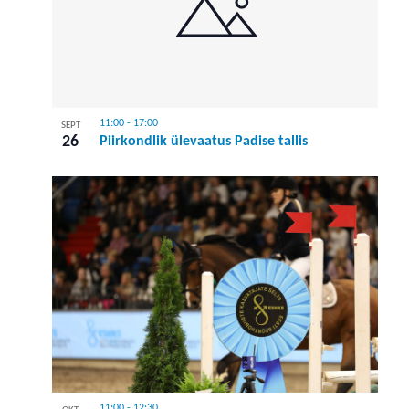
11:00
-
17:00
SEPT
26
Piirkondlik ülevaatus Padise tallis
11:00
-
12:30