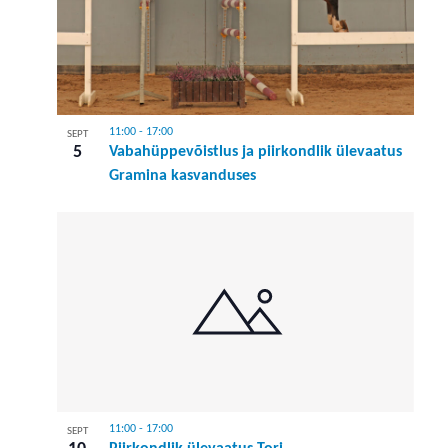
11:00
-
17:00
SEPT
5
Vabahüppevõistlus ja piirkondlik ülevaatus
Gramina kasvanduses
11:00
-
17:00
SEPT