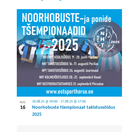
16.08.25 @ 09:00
-
17.08.25 @ 17:00
AUG
16
Noorhobuste tšempionaat takistussõidus
2025