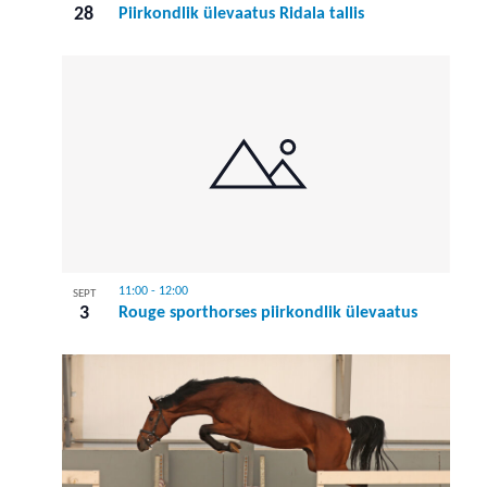
28
Piirkondlik ülevaatus Ridala tallis
11:00
-
12:00
SEPT
3
Rouge sporthorses piirkondlik ülevaatus