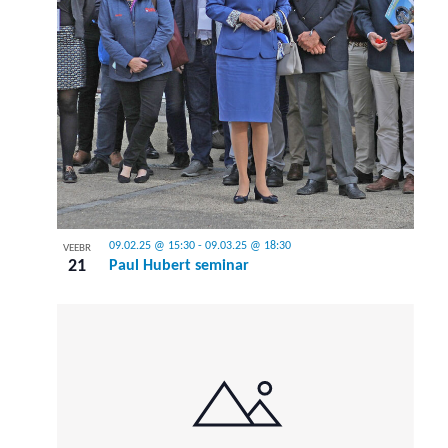
09.02.25 @ 15:30
-
09.03.25 @ 18:30
VEEBR
21
Paul Hubert seminar