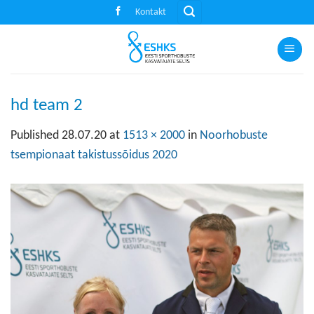
Skip
Kontakt
to
content
hd team 2
Published
28.07.20
at
1513 × 2000
in
Noorhobuste
tsempionaat takistussõidus 2020