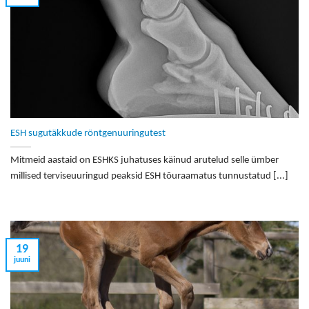
ESH sugutäkkude röntgenuuringutest
Mitmeid aastaid on ESHKS juhatuses käinud arutelud selle ümber
millised terviseuuringud peaksid ESH tõuraamatus tunnustatud [...]
19
juuni