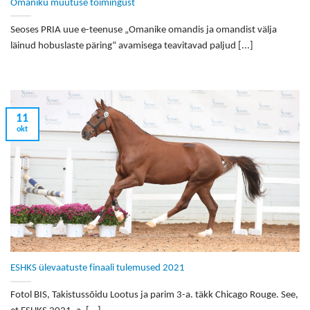
Omaniku muutuse toimingust
Seoses PRIA uue e-teenuse „Omanike omandis ja omandist välja
läinud hobuslaste päring“ avamisega teavitavad paljud [...]
11
okt
ESHKS ülevaatuste finaali tulemused 2021
Fotol BIS, Takistussõidu Lootus ja parim 3-a. täkk Chicago Rouge. See,