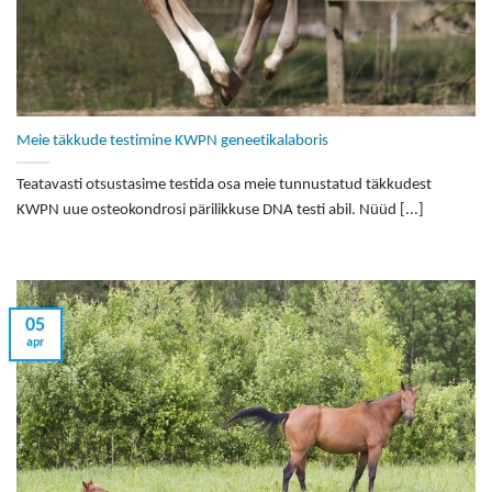
Meie täkkude testimine KWPN geneetikalaboris
Teatavasti otsustasime testida osa meie tunnustatud täkkudest
KWPN uue osteokondrosi pärilikkuse DNA testi abil. Nüüd [...]
05
apr