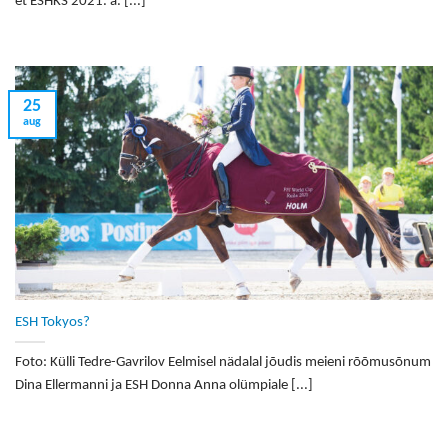
et ESHKS 2021. a. [...]
25
aug
ESH Tokyos?
Foto: Külli Tedre-Gavrilov Eelmisel nädalal jõudis meieni rõõmusõnum
Dina Ellermanni ja ESH Donna Anna olümpiale [...]