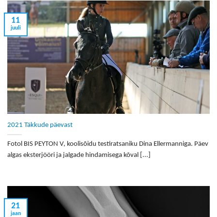
11
juuli
2021 Täkkude päevast
Fotol BIS PEYTON V, koolisõidu testiratsaniku Dina Ellermanniga. Päev
algas eksterjööri ja jalgade hindamisega kõval [...]
21
jaan