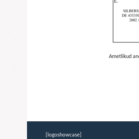
Ametlikud and
[logoshowcase]