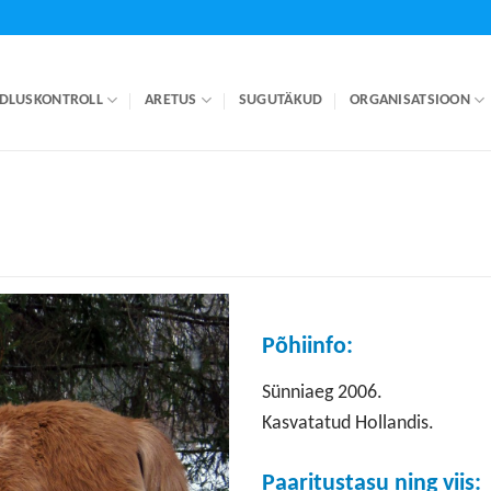
DLUSKONTROLL
ARETUS
SUGUTÄKUD
ORGANISATSIOON
Põhiinfo:
Sünniaeg 2006.
Kasvatatud Hollandis.
Paaritustasu ning viis: