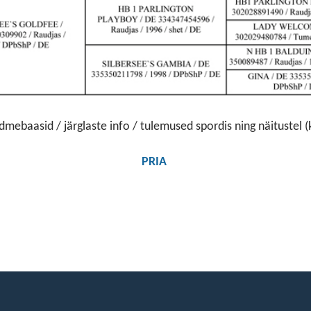
mebaasid / järglaste info / tulemused spordis ning näitustel (kl
PRIA