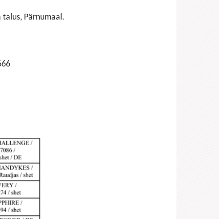
a talus, Pärnumaal.
666