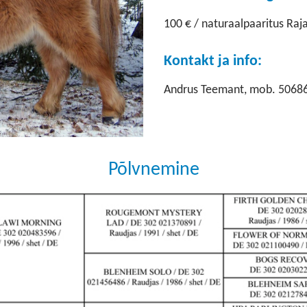
100 € / naturaalpaaritus Raj
Kontakt ja info:
Andrus Teemant, mob. 5068
Põlvnemine