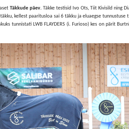
 aset
Täkkude päev
. Täkke testisid Ivo Ots, Tiit Kivisild ning D
täkku, kellest paaritusloa sai 6 täkku ja eluaegse tunnustuse 
äkuks tunnistati LWB FLAYDERS (i. Furioso) kes on pärit Burtn