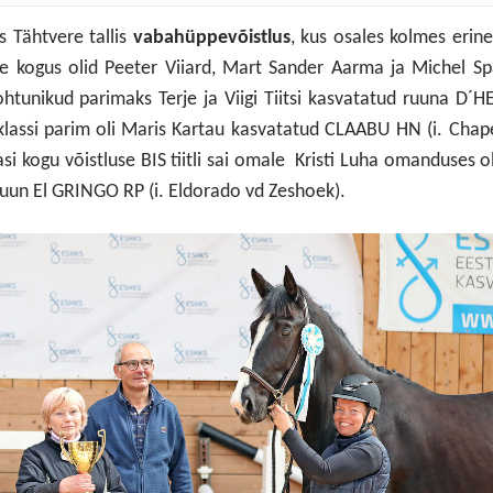
s Tähtvere tallis
vabah
ü
ppev
õ
istlus
, kus osales kolmes erin
ke kogus olid Peeter Viiard, Mart Sander Aarma ja Michel S
kohtunikud parimaks Terje ja Viigi Tiitsi kasvatatud ruuna D´
 klassi parim oli Maris Kartau kasvatatud CLAABU HN (i. Cha
si kogu võistluse BIS tiitli sai omale Kristi Luha omanduses 
ruun El GRINGO RP (i. Eldorado vd Zeshoek).