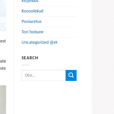
Kirjandus
Koosolekud
Poniaretus
Tori hobune
test
Uncategorized @et
SEARCH
ste
uste