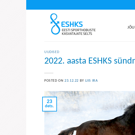
Skip
to
content
JÕU
UUDISED
2022. aasta ESHKS sünd
POSTED ON
23.12.22
BY
LIIS IRA
23
dets.