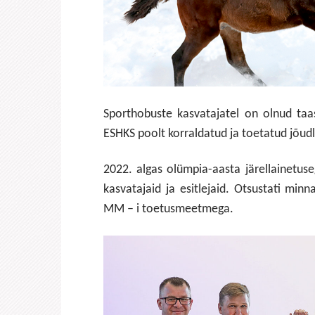
Sporthobuste kasvatajatel on olnud taas
ESHKS poolt korraldatud ja toetatud jõud
2022. algas olümpia-aasta järellainetus
kasvatajaid ja esitlejaid. Otsustati min
MM – i toetusmeetmega.