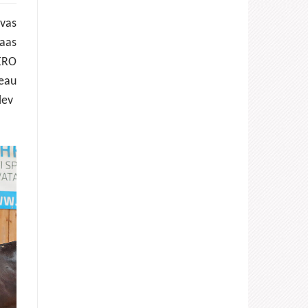
evas
paas
HERO
peau
olev