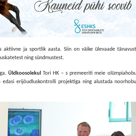
 aktiivne ja sportlik aasta. Siin on väike ülevaade tänavus
luskatetest ning sündmustest.
ega.
Ü
ldkoosolekul
Tori HK – s premeeriti meie olümpiahobu
na edasi erijõudluskontrolli projektiga ning alustada noorhob