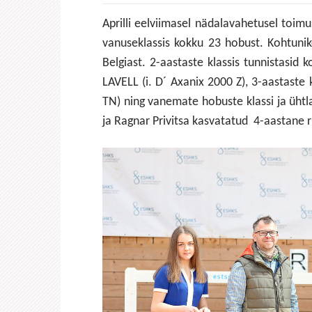
Aprilli eelviimasel nädalavahetusel toimu
vanuseklassis kokku 23 hobust. Kohtuni
Belgiast. 2-aastaste klassis tunnistasid 
LAVELL (i. D´ Axanix 2000 Z), 3-aastaste
TN) ning vanemate hobuste klassi ja ühtla
ja Ragnar Privitsa kasvatatud 4-aastane 