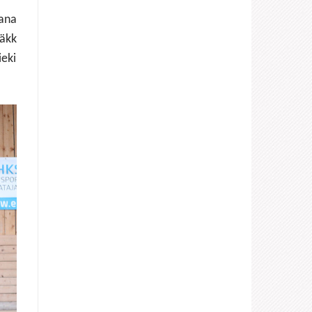
iana
täkk
ieki