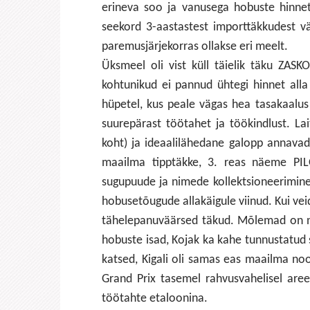
erineva soo ja vanusega hobuste hinnet
seekord 3-aastastest importtäkkudest v
paremusjärjekorras ollakse eri meelt.
Üksmeel oli vist küll täielik täku ZAS
kohtunikud ei pannud ühtegi hinnet alla 7
hüpetel, kus peale vägas hea tasakaalus 
suurepärast töötahet ja töökindlust. L
koht) ja ideaalilähedane galopp annavad 
maailma tipptäkke, 3. reas näeme PILO
sugupuude ja nimede kollektsioneerimin
hobusetõugude allakäigule viinud. Kui vei
tähelepanuväärsed täkud. Mõlemad on noo
hobuste isad, Kojak ka kahe tunnustatud 
katsed, Kigali oli samas eas maailma noo
Grand Prix tasemel rahvusvahelisel areen
töötahte etaloonina.