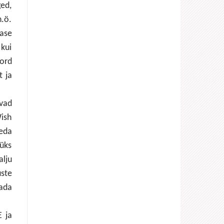
ged,
n.ö.
lase
 kui
kord
t ja
avad
Wish
seda
 üks
alju
uste
ada
 ja