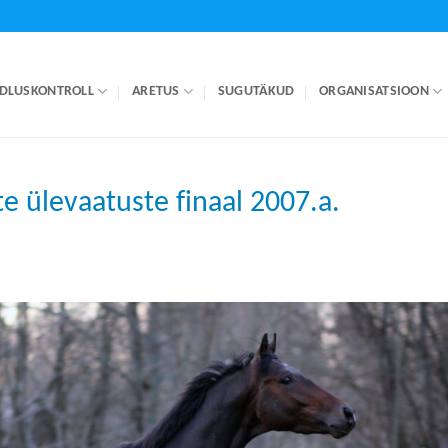
DLUSKONTROLL
ARETUS
SUGUTÄKUD
ORGANISATSIOON
e ülevaatuste finaal 2007.a.