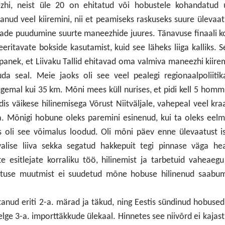
zhi, neist üle 20 on ehitatud või hobustele kohandatud 
vanud veel kiiremini, nii et peamiseks raskuseks suure ülevaa
tade puudumine suurte maneezhide juures. Tänavuse finaali 
eritavate bokside kasutamist, kuid see läheks liiga kalliks. 
epanek, et Liivaku Tallid ehitavad oma valmiva maneezhi kiire
uda seal. Meie jaoks oli see veel pealegi regionaalpoliiti
ugemal kui 35 km. Mõni mees küll nurises, et pidi kell 5 homm
is väikese hilinemisega Võrust Niitväljale, vahepeal veel kra
ma. Mõnigi hobune oleks paremini esinenud, kui ta oleks eelm
es oli see võimalus loodud. Oli mõni päev enne ülevaatust i
alise liiva sekka segatud hakkepuit tegi pinnase väga hea
 esitlejate korraliku töö, hilinemist ja tarbetuid vaheaegu
jestuse muutmist ei suudetud mõne hobuse hilinenud saabum
tanud eriti 2-a. märad ja täkud, ning Eestis sündinud hobuse
selge 3-a. importtäkkude ülekaal. Hinnetes see niivõrd ei kajast