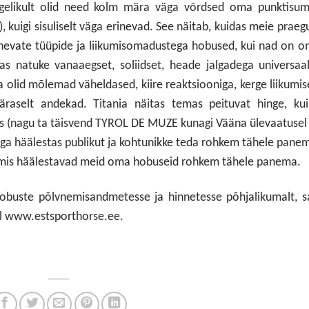
tegelikult olid need kolm mära väga võrdsed oma punktisu
), kuigi sisuliselt väga erinevad. See näitab, kuidas meie praeg
rinevate tüüpide ja liikumisomadustega hobused, kui nad on 
as natuke vanaaegset, soliidset, heade jalgadega universaa
a olid mõlemad väheldased, kiire reaktsiooniga, kerge liikumis
raselt andekad. Titania näitas temas peituvat hinge, kui
as (nagu ta täisvend TYROL DE MUZE kunagi Vääna ülevaatusel
 aga häälestas publikut ja kohtunikke teda rohkem tähele pane
eid, mis häälestavad meid oma hobuseid rohkem tähele panema.
hobuste põlvnemisandmetesse ja hinnetesse põhjalikumalt, 
el www.estsporthorse.ee.