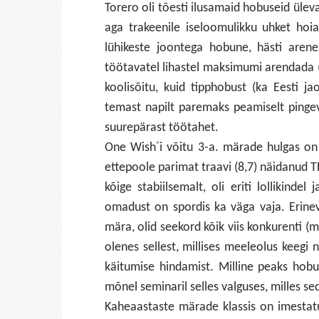
Torero oli tõesti ilusamaid hobuseid üleva
aga trakeenile iseloomulikku uhket hoi
lühikeste joontega hobune, hästi arenen
töötavatel lihastel maksimumi arendada (
koolisõitu, kuid tipphobust (ka Eesti j
temast napilt paremaks peamiselt pingeva
suurepärast töötahet.
One Wish´i võitu 3-a. märade hulgas on p
ettepoole parimat traavi (8,7) näidanud
kõige stabiilsemalt, oli eriti lollikinde
omadust on spordis ka väga vaja. Erineva
mära, olid seekord kõik viis konkurenti 
olenes sellest, millises meeleolus keegi 
käitumise hindamist. Milline peaks hob
mõnel seminaril selles valguses, milles s
Kaheaastaste märade klassis on imesta