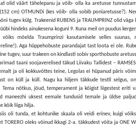
ud olid väärt tähelepanu ja võib- olla ka aretusse tunnustam
se (152 cm) OTMUNDi (kes võib- olla sobib poniaretusse?). N
li mõni tugev külg. Trakeenid RUBENS ja TRAUMPRINZ olid väga
 tüübi hindeks ainukesena koguni 9. Kuna meil on puudus kerg
, võiks mõelda Traumprinzi kasutamisele selles suunas, n
ereline!). Aga hüppehobuste parandajat tast loota ei ole. Rub
line tugev, suur trakeen on kindlasti sobiv sporthobuste aretus
arimad taani soojaverelised täkud Liivaku Tallidest – RAMSES
malt ja oli kokkuvõttes teine, Legolas ei hüpanud päris või
ust on küll ja küll. Nagu ka hiljem täkkude testil selgus, o
Tema nõtkus, jõud, temperament ja kõigist liigestest eriti 
ed maneezhi uksest eemale tundusid temale ja üldse paljud
kõik liiga hilja.
iis oli tunda, et kohtunike skaala oli veidi erinev, kuigi võik
 et TORERO oleks võinud ikkagi 2-a. täkkudest võita ja ONE 