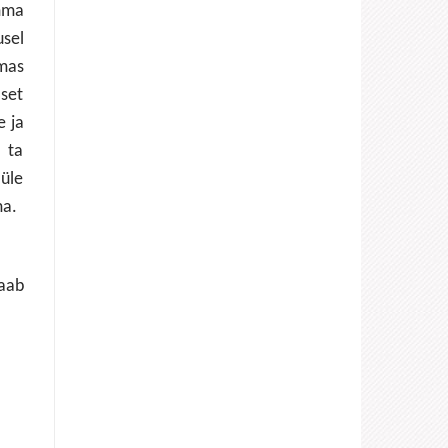
mma
usel
omas
lset
e ja
 ta
 üle
ma.
saab