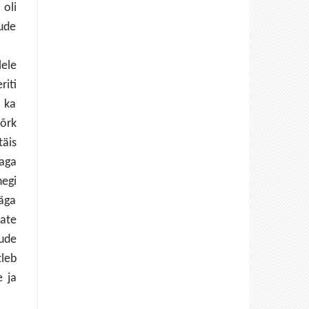
oli
kude
ele
riti
a ka
nõrk
täis
aga
egi
väga
vate
kude
tleb
e ja