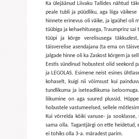
Ka ülejäänud Liivaku Tallides nähtud täk
peale tubli ja püüdliku, aga liiga väike
hinnete erinevus oli väike, ja igaühel o
tüübiga ja kehaehitusega, Traumprinz sai
tüüpi ja kõrge verelisusega täkkudest
täisverelise asendajana (ta ema on täisv
jalgade hinne oli ka Zaskost kõrgem ja sel
Eestis sündinud hobustest olid seekord p
ja LEGOLAS. Esimene neist esines ühtlase
kohaselt, kuigi nii võimsust kui painduv
tundlikuma ja iseteadlikuma iseloomuga. 
liikumine on aga suured plussid. Hüpp
hobustele vastumeelsed, sellele mõtlesime 
Kui võrrelda kõiki vanuse- ja sooklasse, s
sama olla. Tagantjärgi on ette heidetud,
ei tohiks olla 3-a. märadest parim.