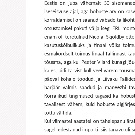
Eestis on juba vähemalt 30 sisemanee
iseseisvuse ajal, aga hobuste arv on kas
korraldamisel on saanud vabade tallikoh
otsustamisel pakuti välja isegi ERL monte
enam oli teretulnud Nicolai Skjoldby ett
kasutuskõlbulikuks ja finaal võiks toim
esmakordselt toimus finaal Tallinnast ka
tõusma, aga kui Peeter Viiard kunagi jõud
käies, pidi ta vist küll veel varem tõus
päeval kohale toodud, ja Liivaku Tallid
barjäär valmis saadud ja maneezhi tav
Korralikud tingimused tagasid ka hobuste
tavalisest vähem, kuid hobuste algjär
tõttu vältida.
Kui viimastel aastatel on tähelepanu ära
sageli edestanud importi, siis tänavu oli 