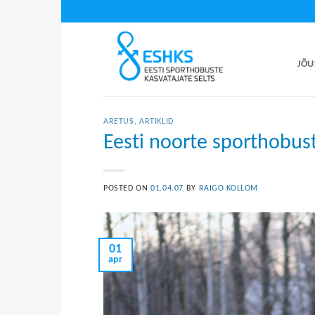
Skip
to
content
JÕU
ARETUS
,
ARTIKLID
Eesti noorte sporthobust
POSTED ON
01.04.07
BY
RAIGO KOLLOM
01
apr