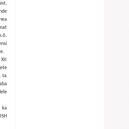
ist,
ende
 hea
emat
.ö.
ensi
se.
 XII
mete
n ta
vaba
ele
s ka
WISH