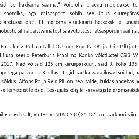
ksid ise hakkama saama.“ Võib-olla praegu mõeldakse teisi
 spordiks, aga ratsasporti sobib see ütlus suurepärase
aretusse eriti. Et me oma visiitkaarti hetkekski ei unust
obuste silmapaistvamatest saavutustest ratsaspordimaailmas
e Pass, kasv. Rebala Tallid OÜ, om. Equi Ra OÜ ja Rein Pill) ja 
gid ilusa seeria Peterburis Maailma Karika võistlustel CSI3*W
17. Nad võitsid 125 cm kiirusparkuuri, said 3. koha 135
petega parkuuris. Kindlasti tegid nad ka väga ilusad sõidud, 
õidus. Alfons Ra ja Rein Pill on hea näide, kuidas andekas 
 teineteist leidsid. Eeskujuks kõigile kasvatajatele/omanikel
 hiljem edukalt, võites VENTA CSI(O)2* 135 cm parkuuri viim