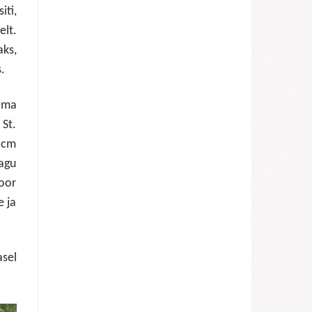
ti,
lt.
aks,
.
tema
 St.
 cm
nagu
noor
e ja
asel