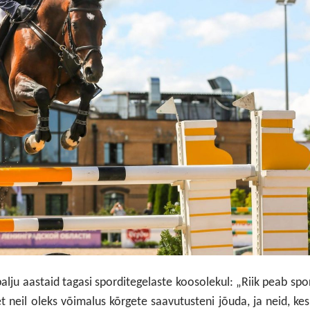
 palju aastaid tagasi sporditegelaste koosolekul: „Riik peab spo
t neil oleks võimalus kõrgete saavutusteni jõuda, ja neid, ke