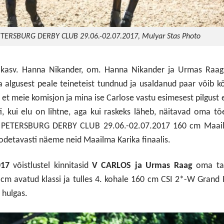
. PETERSBURG DERBY CLUB 29.06.-02.07.2017, Mulyar Stas Photo
ro, kasv. Hanna Nikander, om. Hanna Nikander ja Urmas Raag
 algusest peale teineteist tundnud ja usaldanud paar võib k
et meie komisjon ja mina ise Carlose vastu esimesest pilgust e
i, kui elu on lihtne, aga kui raskeks läheb, näitavad oma tõe
t. PETERSBURG DERBY CLUB 29.06.-02.07.2017 160 cm Maai
oodetavasti näeme neid Maailma Karika finaalis.
017
võistlustel kinnitasid
V CARLOS ja Urmas Raag
oma ta
 cm avatud klassi ja tulles 4. kohale 160 cm CSI 2*-W Grand 
 hulgas.