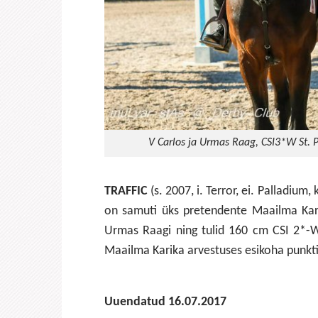
V Carlos ja Urmas Raag, CSI3*W St.
TRAFFIC
(s. 2007, i. Terror, ei. Palladium
on samuti üks pretendente Maailma Kari
Urmas Raagi ning tulid 160 cm CSI 2*-W
Maailma Karika arvestuses esikoha punkti
Uuendatud 16.07.2017