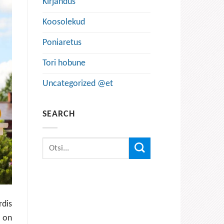
Kirjandus
Koosolekud
Poniaretus
Tori hobune
Uncategorized @et
SEARCH
rdis
s on