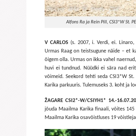
Alfons Ra ja Rein Pill, CSI3*W St
V CARLOS
(s. 2007, i. Verdi, ei. Lina
Urmas Raag on teistsugune näide – et ka
õigem olla. Urmas on ikka vahel naernud, 
huvi ei tundnud. Nüüdki ei sära nad erit
võimeid. Seekord tehti seda CSI3*W S
Karika parkuuris. Tulemuseks 3. koht ja l
ŽAGARE CSI2*-W/CSIYH1* 14.-16.07.2
jõuda Maailma Karika finaali, võites 145
Maailma Karika osavõistluses 19 võistleja