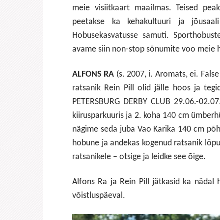
meie visiitkaart maailmas. Teised pea
peetakse ka kehakultuuri ja jõusaali
Hobusekasvatusse samuti. Sporthobuste 
avame siin non-stop sõnumite voo meie h
ALFONS RA
(s. 2007, i. Aromats, ei. Fals
ratsanik Rein Pill olid jälle hoos ja te
PETERSBURG DERBY CLUB 29.06.-02.07.20
kiirusparkuuris ja 2. koha 140 cm ümberhü
nägime seda juba Vao Karika 140 cm põhis
hobune ja andekas kogenud ratsanik lõpuks
ratsanikele – otsige ja leidke see õige.
Alfons Ra ja Rein Pill jätkasid ka nädal
võistluspäeval.