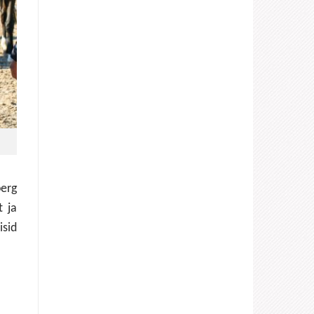
berg
t ja
isid