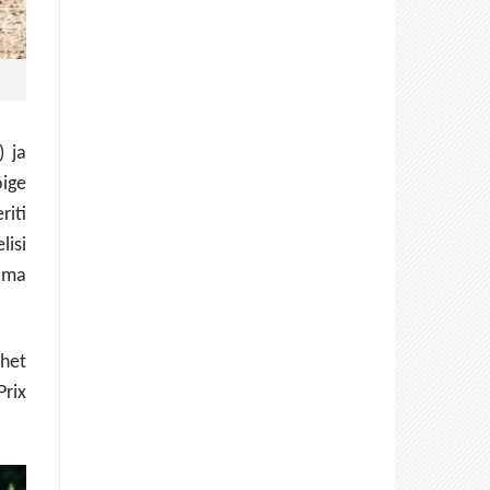
) ja
õige
riti
lisi
lma
het
Prix