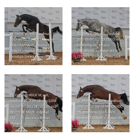
29. THOR VL, esh, sündinud
30. ZANDER JT, esh, sündinud
2017-06-12, isa TOTILAS, ema
2017-05-07, isa ZUCCERO, ema
VIVA FRANKA VL, emaisa
ESMERRALDA, emaisa
VIVALDI, mõõdud 164-187-20,
SINGAPORE, mõõdud 161,5-
kasvataja Linnea Pärnaste Virve
179-20,5, kasvataja Sven Leek
31. CAPTAIN HOOF M, esh,
sündinud 2017-04-18, isa CLOSE
32. MIRACLE, KWPN, sündinud
HARMONY ema HELIZE, emaisa
2017-05-12, isa GRANDORADO
HELIOS DE MUZE, mõõdud
TN, ema BEAUTIFUL LADY,
168-...-20, kasvataja Urmas
emaisa VOLTAIRE, mõõdud 169-
Mälberg
185-20,5, kasvatatud Hollandis