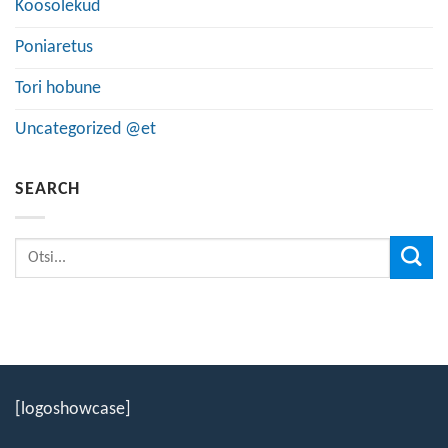
Koosolekud
Poniaretus
Tori hobune
Uncategorized @et
SEARCH
[logoshowcase]