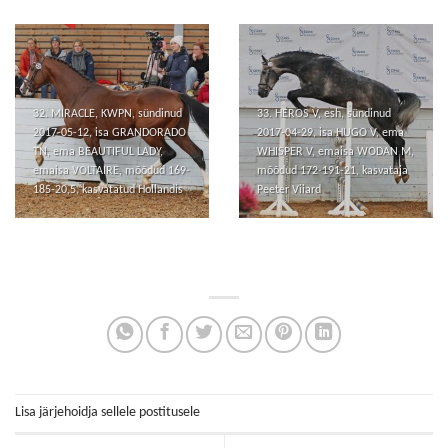
32. MIRACLE, KWPN, sündinud
33. HEROS V, esh, sündinud
2017-05-12, isa GRANDORADO
2017-04-29, isa HUGO V, ema
TN, ema BEAUTIFUL LADY,
WHISPER V, emaisa WODAN M,
emaisa VOLTAIRE, mõõdud 169-
mõõdud 172-191-21, kasvataja
185-20,5, kasvatatud Hollandis
Peeter Viiard
Lisa järjehoidja sellele postitusele