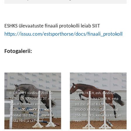
ESHKS ülevaatuste finaali protokolli leiab SIIT
https://issuu.com/estsporthorse/docs/finaali_protokoll
Fotogalerii:
0. UATCHET sündinud 2018-04-
1. CHILI K.S.H, esh, sündinud
19, isa UNTOUCHABLE 27, ema
2018-05-13, isa CAHIR N, ema
SCAUP CHISINAU emaisa
VIE EST BELLE K.S.H., emaisa
ELDORADO VAN DE ZESHOEK,
VIGO D`ARSOUILLES, mõõdud
mõõdud 162-176-21, kasvataja
156-168-19,5, kasvataja Kristjan
Janika Hirvi ja CRT Stud
Hein