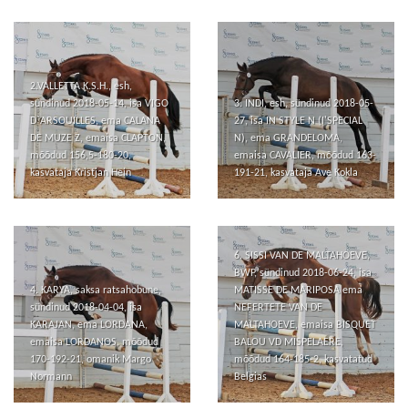
2.VALLETTA K.S.H., esh,
sündinud 2018-05-14, isa VIGO
3. INDI, esh, sündinud 2018-05-
D`ARSOUILLES, ema CALANA
27, isa IN STYLE N (I'SPECIAL
DE MUZE Z, emaisa CLAPTON,
N), ema GRANDELOMA,
mõõdud 156,5-180-20,
emaisa CAVALIER, mõõdud 163-
kasvataja Kristjan Hein
191-21, kasvataja Ave Kokla
6. SISSI VAN DE MALTAHOEVE,
BWP, sündinud 2018-06-24, isa
4. KARYA, saksa ratsahobune,
MATISSE DE MARIPOSA ema
sündinud 2018-04-04, isa
NEFERTETE VAN DE
KARAJAN, ema LORDANA,
MALTAHOEVE, emaisa BISQUET
emaisa LORDANOS, mõõdud
BALOU VD MISPELAERE,
170-192-21, omanik Margo
mõõdud 164-185-2, kasvatatud
Normann
Belgias