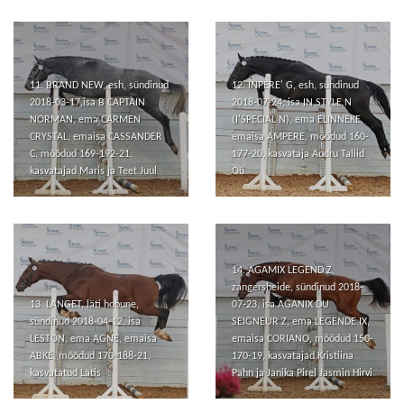
11. BRAND NEW, esh, sündinud
12. INPERE' G, esh, sündinud
2018-03-17,isa B CAPTAIN
2018-07-24, isa IN STYLE N
NORMAN, ema CARMEN
(I'SPECIAL N), ema ELINNEKE,
CRYSTAL, emaisa CASSANDER
emaisa AMPERE, mõõdud 160-
C, mõõdud 169-192-21,
177-20, kasvataja Audru Tallid
kasvatajad Maris ja Teet Juul
Oü
14. AGAMIX LEGEND Z,
zangersheide, sündinud 2018-
13. LANGET, läti hobune,
07-23, isa AGANIX DU
sündinud 2018-04-12, isa
SEIGNEUR Z, ema LEGENDE IX,
LESTON, ema AGNE, emaisa
emaisa CORIANO, mõõdud 150-
ABKE, mõõdud 170-188-21,
170-19, kasvatajad Kristiina
kasvatatud Lätis
Pähn ja Janika Pirel Jasmin Hirvi