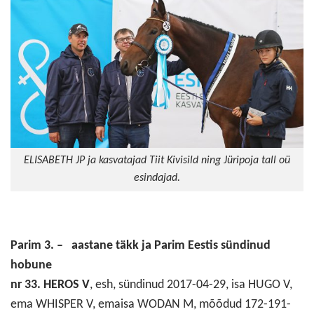
ELISABETH JP ja kasvatajad Tiit Kivisild ning Jüripoja tall oü
esindajad.
Parim 3. – aastane täkk ja Parim Eestis sündinud
hobune
nr 33. HEROS V
, esh, sündinud 2017-04-29, isa HUGO V,
ema WHISPER V, emaisa WODAN M, mõõdud 172-191-