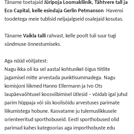
Täname toetajaid
Jüripoja Loomakliinik, Tähtvere tall ja
Eco Capital, kelle esindaja Gerlin Petmanson
Havensi
toodetega meie tublisid neljajalgseid osalejaid kosutas.
Täname
Vaikla talli
rahvast, kelle poolt tuli suur tugi
sündmuse õnnestumiseks.
Aga nüüd võitjatest:
Nagu ikka oli ka sel aastal kohtunikel õigus tiitlite
jagamisel mitte arvestada punktisummadega. Nagu
komisjoni liikmed Hanno Ellermann ja Ivo Ots
laupäevaõhtusel koosviibimisel ütlesid – võidab igal juhul
parim hüppaja või siis koolisõidu arvestuses parimate
liikumistega hobune. Kasvatame ju tulemuslikkusele
orienteeritud sporthobuseid. Eesti sporthobused olid
parimad kahes kategoorias aga importhobuste edu