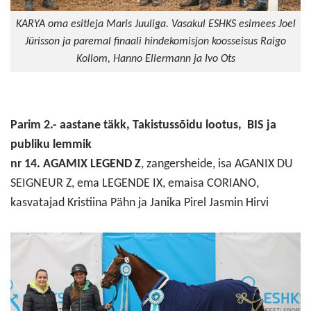
KARYA oma esitleja Maris Juuliga. Vasakul ESHKS esimees Joel
Jürisson ja paremal finaali hindekomisjon koosseisus Raigo
Kollom, Hanno Ellermann ja Ivo Ots
Parim 2.- aastane täkk, Takistussõidu lootus, BIS ja
publiku lemmik
nr 14. AGAMIX LEGEND Z
, zangersheide, isa AGANIX DU
SEIGNEUR Z, ema LEGENDE IX, emaisa CORIANO,
kasvatajad Kristiina Pähn ja Janika Pirel Jasmin Hirvi