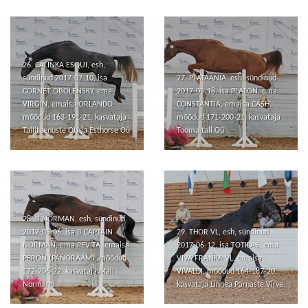
26. CALINKA ESQUI, esh,
sündinud 2017-07-10, isa
27. PLATAANIA, esh, sündinud
CORNET OBOLENSKY, ema
2017-05-18, isa PLATON, ema
VIRGIN, emaisa ORLANDO,
CONSTANTIA, emaisa CASH,
mõõdud 163-191-21, kasvataja
mõõdud 171-200-21, kasvataja
Talliteenuste OÜ ja Esthorse Oü
Tooma tall Oü
28. B NORMAN, esh, sündinud
2017-05-06, isa B CAPTAIN
29. THOR VL, esh, sündinud
NORMAN, ema PEVITA, emaisa
2017-06-12, isa TOTILAS, ema
PERON (PANORAAM), mõõdud
VIVA FRANKA VL, emaisa
172-206-22, kasvataja Mall
VIVALDI, mõõdud 164-187-20,
Normann
kasvataja Linnea Pärnaste Virve