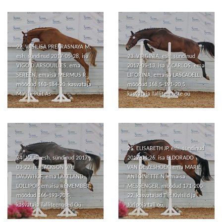
22. VASILISA PREKRASNAYA M,
esh, sündinud 2017-05-28, isa
23. VIRGINIA, esh, sündinud
VIGO D`ARSOUILLES, ema
2017-05-13, isa V CARLOS, ema
SEREEN, emaisa MERMUS R,
LIFORINA, emaisa LASCADELL,
mõõdud 163-184-20, kasvataja
mõõdud 168,5-191-20,5,
Matrix-Puit As
kasvataja Talliteenuste oü
25. ELISABETH JP, esh, sündinud
24. JOLIE, esh, sündinud 2017-
2017-04-26, isa ELDORADO
03-22, isa JACKSON V/H
VAN DE ZESHOEK, ema MARIE
DAUWHOF, ema LAKELAND
ANTOINETTE N, emaisa
LOLLIPOP, emaisa REMEMBER,
MESSENGER, mõõdud 171-200-
mõõdud 166-193-20,5,
22, kasvatajad Tiit Kivisild ja
kasvataja Talliteenused Oü
Jüripoja tall oü.