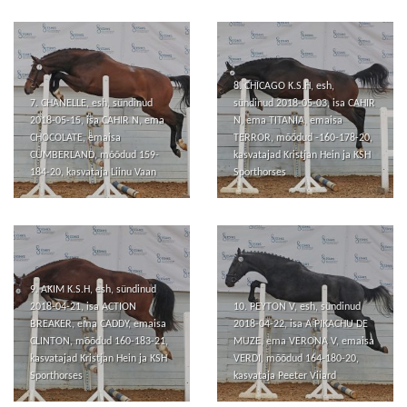
8. CHICAGO K.S.H, esh,
7. CHANELLE, esh, sündinud
sündinud 2018-05-03, isa CAHIR
2018-05-15, isa CAHIR N, ema
N, ema TITANIA, emaisa
CHOCOLATE, emaisa
TERROR, mõõdud -160-178-20,
CUMBERLAND, mõõdud 159-
kasvatajad Kristjan Hein ja KSH
184-20, kasvataja Liinu Vaan
Sporthorses
9. AKIM K.S.H, esh, sündinud
2018-04-21, isa ACTION
10. PEYTON V, esh, sündinud
BREAKER, ema CADDY, emaisa
2018-04-22, isa A PIKACHU DE
CLINTON, mõõdud 160-183-21,
MUZE, ema VERONA V, emaisa
kasvatajad Kristjan Hein ja KSH
VERDI, mõõdud 164-180-20,
Sporthorses
kasvataja Peeter Viiard