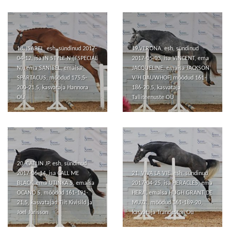
18. ISABEL, esh, sündinud 2017-
19.VERONA, esh, sündinud
04-12, isa IN STYLE N (I'SPECIAL
2017-05-03, isa VINCENT, ema
N), ema SANIBEL, emaisa
JACQUELINE, emaisa JACKSON
SPARTACUS, mõõdud 175,5-
V/H DAUWHOF, mõõdud 161-
200-21,5, kasvataja Hannora
186-20,5, kasvataja
OÜ
Talliteenuste OÜ
20. CATLIN JP, esh, sündinud
2017-06-14, isa CALL ME
21. VIVA LA VIE, esh, sündinud
BLACK, ema UTINKA S, emaisa
2017-04-25, isa HERACLES, ema
OCANO S, mõõdud 161-191-
HERA, emaisa HUGH GRANT DE
21,5, kasvatajad Tiit Kivisild ja
MUZE, mõõdud 161-189-20,
Joel Jürisson
kasvataja Trandeston Oü