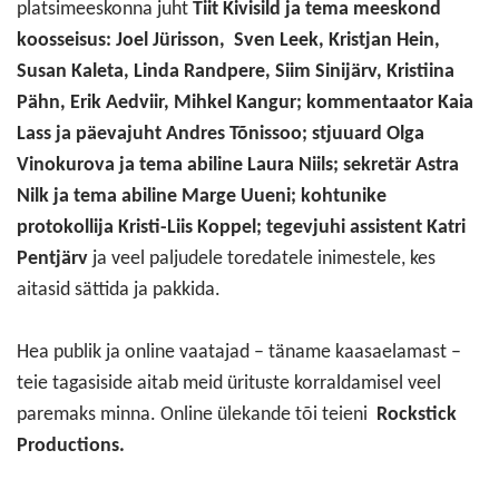
platsimeeskonna juht
Tiit Kivisild ja tema meeskond
koosseisus: Joel Jürisson, Sven Leek, Kristjan Hein,
Susan Kaleta, Linda Randpere, Siim Sinijärv, Kristiina
Pähn, Erik Aedviir, Mihkel Kangur; kommentaator Kaia
Lass ja päevajuht Andres Tõnissoo; stjuuard Olga
Vinokurova ja tema abiline Laura Niils; sekretär Astra
Nilk ja tema abiline Marge Uueni; kohtunike
protokollija Kristi-Liis Koppel; tegevjuhi assistent Katri
Pentjärv
ja veel paljudele toredatele inimestele, kes
aitasid sättida ja pakkida.
Hea publik ja online vaatajad – täname kaasaelamast –
teie tagasiside aitab meid ürituste korraldamisel veel
paremaks minna. Online ülekande tõi teieni
Rockstick
Productions.