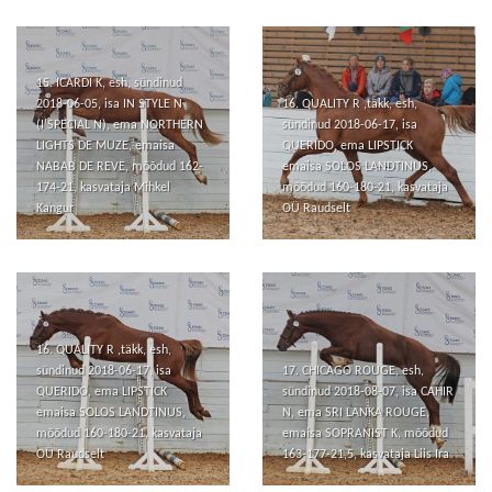
15. ICARDI K, esh, sündinud
2018-06-05, isa IN STYLE N
16. QUALITY R ,täkk, esh,
(I'SPECIAL N), ema NORTHERN
sündinud 2018-06-17, isa
LIGHTS DE MUZE, emaisa
QUERIDO, ema LIPSTICK
NABAB DE REVE, mõõdud 162-
emaisa SOLOS LANDTINUS,
174-21, kasvataja Mihkel
mõõdud 160-180-21, kasvataja
Kangur
OÜ Raudselt
16. QUALITY R ,täkk, esh,
sündinud 2018-06-17, isa
17. CHICAGO ROUGE, esh,
QUERIDO, ema LIPSTICK
sündinud 2018-08-07, isa CAHIR
emaisa SOLOS LANDTINUS,
N, ema SRI LANKA ROUGE,
mõõdud 160-180-21, kasvataja
emaisa SOPRANIST K, mõõdud
OÜ Raudselt
163-177-21,5, kasvataja Liis Ira