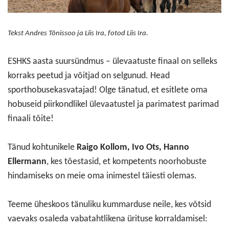
Tekst Andres Tõnissoo ja Liis Ira, fotod Liis Ira.
ESHKS aasta suursündmus – ülevaatuste finaal on selleks
korraks peetud ja võitjad on selgunud. Head
sporthobusekasvatajad! Olge tänatud, et esitlete oma
hobuseid piirkondlikel ülevaatustel ja parimatest parimad
finaali tõite!
Tänud kohtunikele
Raigo Kollom, Ivo Ots, Hanno
Ellermann
, kes tõestasid, et kompetents noorhobuste
hindamiseks on meie oma inimestel täiesti olemas.
Teeme üheskoos tänuliku kummarduse neile, kes võtsid
vaevaks osaleda vabatahtlikena ürituse korraldamisel: