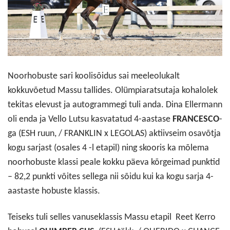
Noorhobuste sari koolisõidus sai meeleolukalt
kokkuvõetud Massu tallides. Olümpiaratsutaja kohalolek
tekitas elevust ja autogrammegi tuli anda. Dina Ellermann
oli enda ja Vello Lutsu kasvatatud 4-aastase
FRANCESCO
-
ga (ESH ruun, / FRANKLIN x LEGOLAS) aktiivseim osavõtja
kogu sarjast (osales 4 -l etapil) ning skooris ka mõlema
noorhobuste klassi peale kokku päeva kõrgeimad punktid
– 82,2 punkti võites sellega nii sõidu kui ka kogu sarja 4-
aastaste hobuste klassis.
Teiseks tuli selles vanuseklassis Massu etapil Reet Kerro