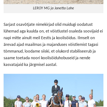
LEROY MG ja Janetta Lahe
Sarjast osavõtjate nimekirjad olid muidugi oodatust
lühemad aga kuulda on, et võistlustel osaleda soovijaid ei
napi mitte ainult meil Eestis ja koolisõidus. Ilmselt on
ärevad ajad maailmas ja majanduses võistlemist tagasi
tõmmanud, loodame siiski, et olukord stabiliseerub ja
saame toetada noori koolisõiduhobuseid ja nende
kasvatajaid ka järgmisel aastal.