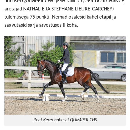
hobusel
QUIMPER CHS
, (ESH täkk, / QUERIDO x CHANCE,
aretajad NATHALIE JA STEPHANE LIEURE-GARCHEY)
tulemusega 75 punkti. Nemad osalesid kahel etapil ja
saavutasid sarja arvestuses II koha.
Reet Kerro hobusel QUIMPER CHS