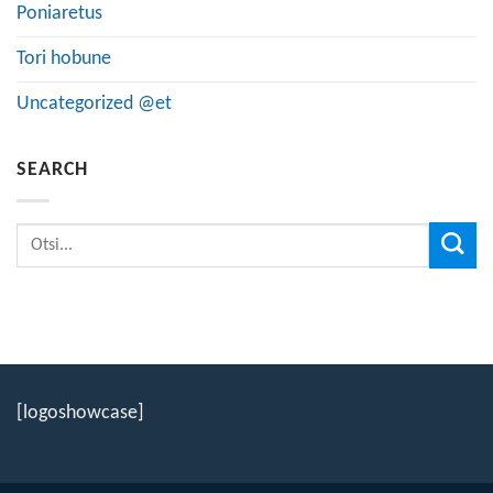
Poniaretus
Tori hobune
Uncategorized @et
SEARCH
[logoshowcase]