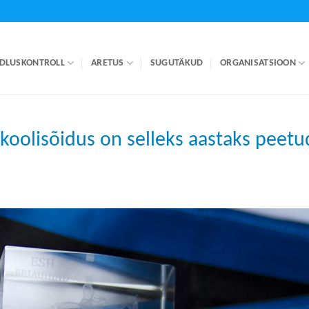
DLUSKONTROLL
ARETUS
SUGUTÄKUD
ORGANISATSIOON
koolisõidus on selleks aastaks peetu