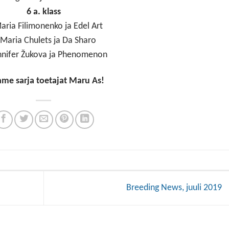
6 a. klass
aria Filimonenko ja Edel Art
 Maria Chulets ja Da Sharo
nnifer Žukova ja Phenomenon
me sarja toetajat Maru As!
Breeding News, juuli 2019