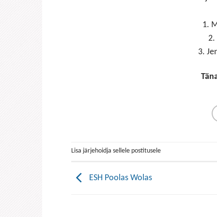
1. M
2.
3. Je
Täna
Lisa järjehoidja sellele postitusele
ESH Poolas Wolas