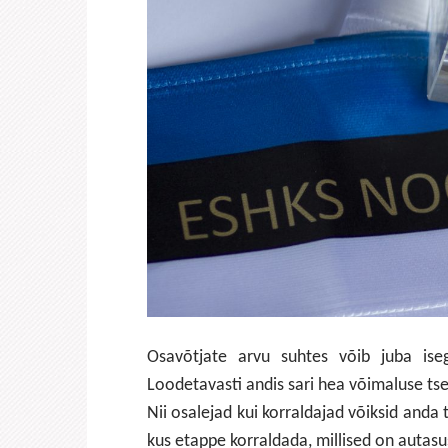
Osavõtjate arvu suhtes võib juba iseg
Loodetavasti andis sari hea võimaluse tse
Nii osalejad kui korraldajad võiksid anda t
kus etappe korraldada, millised on autas