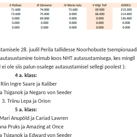
tamisele 28. juulil Perila tallidesse Noorhobuste tsempionaad
va, autasustamine toimub koos NHT autasustamisega, kes mingil
i ole siis palun osalege autasustamisel sellegi poolest ):
4 a. klass:
 Riin Ingre Saare ja Kaliber
na Tsiganok ja Negaro von Seeder
3. Triinu Lepa ja Orion
5 a. klass:
 Mari Anupõld ja Cariad Lawren
ana Pruks ja Amazing at Once
na Tsiganok ja Edward von Seeder