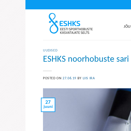
Skip
to
content
JÕU
UUDISED
ESHKS noorhobuste sari 
POSTED ON
27.06.19
BY
LIIS IRA
27
juuni