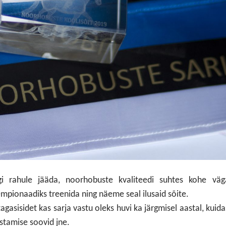
i rahule jääda, noorhobuste kvaliteedi suhtes kohe väga
mpionaadiks treenida ning näeme seal ilusaid sõite.
agasisidet kas sarja vastu oleks huvi ka järgmisel aastal, kuida
ustamise soovid jne.