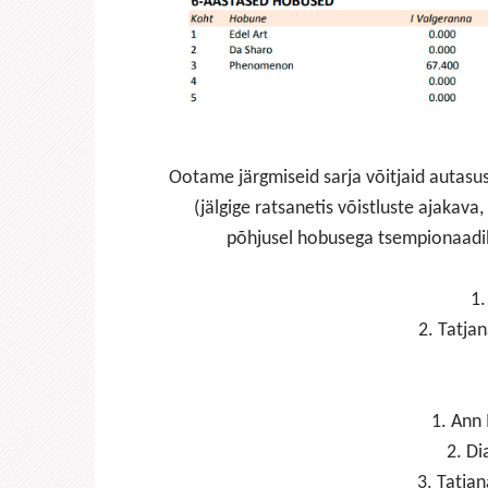
Ootame järgmiseid sarja võitjaid autasus
(jälgige ratsanetis võistluste ajaka
põhjusel hobusega tsempionaadil e
1.
2. Tatja
1. Ann
2. Di
3. Tatja