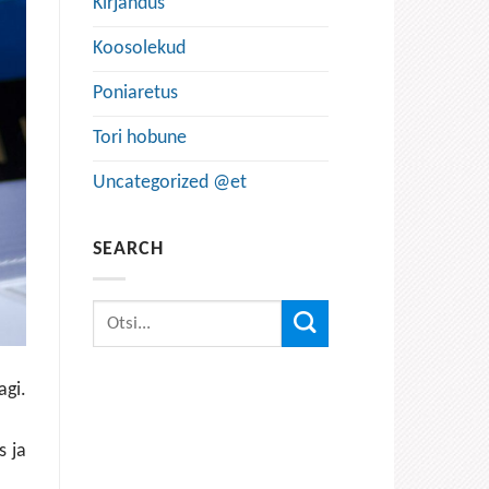
Kirjandus
Koosolekud
Poniaretus
Tori hobune
Uncategorized @et
SEARCH
gi.
s ja