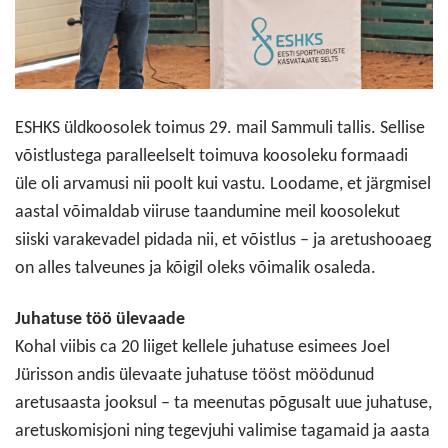
ESHKS üldkoosolek toimus 29. mail Sammuli tallis. Sellise
võistlustega paralleelselt toimuva koosoleku formaadi
üle oli arvamusi nii poolt kui vastu. Loodame, et järgmisel
aastal võimaldab viiruse taandumine meil koosolekut
siiski varakevadel pidada nii, et võistlus – ja aretushooaeg
on alles talveunes ja kõigil oleks võimalik osaleda.
Juhatuse töö ülevaade
Kohal viibis ca 20 liiget kellele juhatuse esimees Joel
Jürisson andis ülevaate juhatuse tööst möödunud
aretusaasta jooksul – ta meenutas põgusalt uue juhatuse,
aretuskomisjoni ning tegevjuhi valimise tagamaid ja aasta