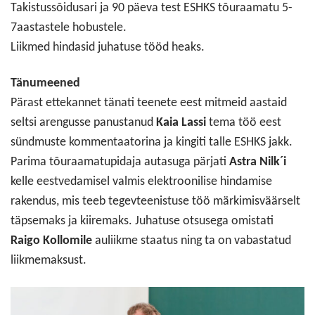
Takistussõidusari ja 90 päeva test ESHKS tõuraamatu 5-
7aastastele hobustele.
Liikmed hindasid juhatuse tööd heaks.
Tänumeened
Pärast ettekannet tänati teenete eest mitmeid aastaid
seltsi arengusse panustanud
Kaia Lassi
tema töö eest
sündmuste kommentaatorina ja kingiti talle ESHKS jakk.
Parima tõuraamatupidaja autasuga pärjati
Astra Nilk´i
kelle eestvedamisel valmis elektroonilise hindamise
rakendus, mis teeb tegevteenistuse töö märkimisväärselt
täpsemaks ja kiiremaks. Juhatuse otsusega omistati
Raigo Kollomile
auliikme staatus ning ta on vabastatud
liikmemaksust.