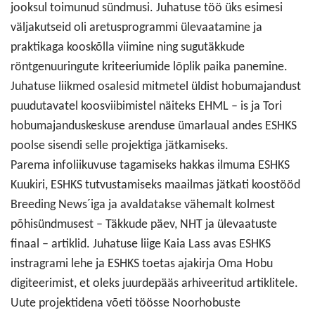
jooksul toimunud sündmusi. Juhatuse töö üks esimesi
väljakutseid oli aretusprogrammi ülevaatamine ja
praktikaga kooskõlla viimine ning sugutäkkude
röntgenuuringute kriteeriumide lõplik paika panemine.
Juhatuse liikmed osalesid mitmetel üldist hobumajandust
puudutavatel koosviibimistel näiteks EHML – is ja Tori
hobumajanduskeskuse arenduse ümarlaual andes ESHKS
poolse sisendi selle projektiga jätkamiseks.
Parema infoliikuvuse tagamiseks hakkas ilmuma ESHKS
Kuukiri, ESHKS tutvustamiseks maailmas jätkati koostööd
Breeding News´iga ja avaldatakse vähemalt kolmest
põhisündmusest – Täkkude päev, NHT ja ülevaatuste
finaal – artiklid. Juhatuse liige Kaia Lass avas ESHKS
instragrami lehe ja ESHKS toetas ajakirja Oma Hobu
digiteerimist, et oleks juurdepääs arhiveeritud artiklitele.
Uute projektidena võeti töösse Noorhobuste