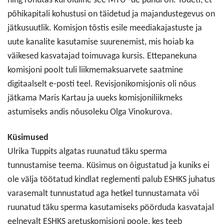
ning rõhutas kui oluline see MTÜ -de puhul on. Tõdeti, et
põhikapitali kohustusi on täidetud ja majandustegevus on
jätkusuutlik. Komisjon tõstis esile meediakajastuste ja
uute kanalite kasutamise suurenemist, mis hoiab ka
väikesed kasvatajad toimuvaga kursis. Ettepanekuna
komisjoni poolt tuli liikmemaksuarvete saatmine
digitaalselt e-posti teel. Revisjonikomisjonis oli nõus
jätkama Maris Kartau ja uueks komisjoniliikmeks
astumiseks andis nõusoleku Olga Vinokurova.
Küsimused
Ulrika Tuppits algatas ruunatud täku sperma
tunnustamise teema. Küsimus on õigustatud ja kuniks ei
ole välja töötatud kindlat reglementi palub ESHKS juhatus
varasemalt tunnustatud aga hetkel tunnustamata või
ruunatud täku sperma kasutamiseks pöörduda kasvatajal
eelnevalt ESHKS aretuskomisjoni poole, kes teeb