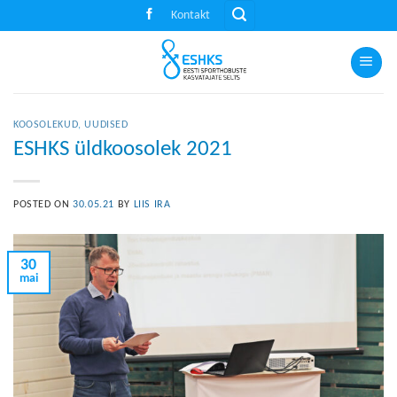
Skip
Kontakt
to
content
KOOSOLEKUD
,
UUDISED
ESHKS üldkoosolek 2021
POSTED ON
30.05.21
BY
LIIS IRA
30
mai