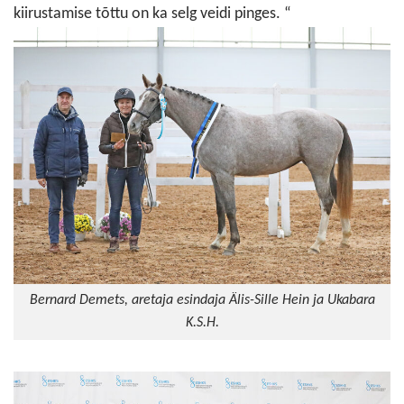
kiirustamise tõttu on ka selg veidi pinges. “
Bernard Demets, aretaja esindaja Älis-Sille Hein ja Ukabara
K.S.H.