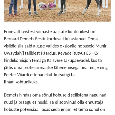
Erinevalt teistest viimaste aastate kohtunikest on
Bernard Demets Eestit korduvalt külastanud. Tema
visiidid siia said alguse valides oksjonile hobuseid Munir
Uwaydah´i tallidest Päärdus. Kevadel tutvus ESHKS
hindekomisjon temaga Kaisvere täkupäevadel, kus ta
jättis oma professionaalse lähenemisega hea mulje ning
Peeter Viiardi ettepanekul kutsutigi ta
finaalikohtunikuks.
Demets hindas oma sõnul hobuseid sellistena nagu nad
nüüd ja praegu esinesid. Ta ei soovinud olla ennustaja
hobuste potensiaali osas seda enam, et tema sõnul on