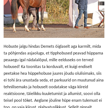
Hobuste jalgu hindas Demets õiglaselt aga karmilt, mida
ta põhjendas asjaoluga, et tipphobused peavad hüppama
peaaegu igal nädalalõpul, mille eelduseks on terved
hobused! Ka toonitas ta korduvalt, et kuigi endiselt
peetakse hea hüppehobuse juures jõudu olulisimaks, siis
ei tohi ära unustada seda, et parkuurid on muutunud aina
tehnilisemaks ja hobuselt oodatakse väga kiireid
reaktsioone, täielikku kuuletumist ja allumist, soovi olla
teisel pool tõket. Aeglane jõuline hüpe enam tulemust ei
too, on vaja kiirust, plahvatuslikkust. Sellelt pinnalt