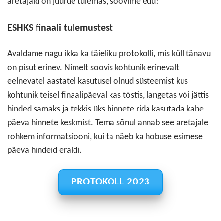
aretajaid on juurde tulemas, soovime edu!
ESHKS finaali tulemustest
Avaldame nagu ikka ka täieliku protokolli, mis küll tänavu
on pisut erinev. Nimelt soovis kohtunik erinevalt
eelnevatel aastatel kasutusel olnud süsteemist kus
kohtunik teisel finaalipäeval kas tõstis, langetas või jättis
hinded samaks ja tekkis üks hinnete rida kasutada kahe
päeva hinnete keskmist. Tema sõnul annab see aretajale
rohkem informatsiooni, kui ta näeb ka hobuse esimese
päeva hindeid eraldi.
PROTOKOLL 2023