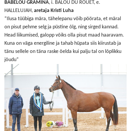
BABELOU GRAMINA
, i. BALOU DU ROUET, e.
HALLELUJAH,
aretaja Kristi Luha
“Ilusa tüübiga mära, tähelepanu võib pöörata, et märal
on pisut pehme selg ja püstine õlg, ning sirged kannad.
Head liikumised, galopp võiks olla pisut maad haaravam.
Kuna on väga energiline ja tahab hüpata siis kiirustab ja
tänu sellele on täna raske öelda kui palju tal on lõplikku
jõudu”