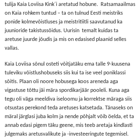
tulija Kaia Loviisa Kink´i aretatud hobune. Ratsamaailmas
on Kaia rohkem tuntud – ta on tulnud Eesti meistriks
ponide kolmevõistluses ja meistritiitli saavutanud ka
juunioride takistussõidus. Uurisin temalt kuidas ta
aretuse juurde jõudis ja mis on edasised plaanid selles
vallas.
Kaia Loviisa sõnul osteti võitjatäku ema talle 9-kuusena
tuleviku võistlushobuseks siis kui ta ise veel poniklassi
sõitis. Plaan oli noore hobusega koos areneda aga
vigastuse tõttu jäi mära spordikarjäär pooleli. Kuna aga
tegu oli väga meeldiva iseloomu ja korrektse märaga siis
otsustas perekond teda aretuses katsetada. Tänaseks on
märal järglasi juba kolm ja nende põhjalt võib öelda, et ta
annab edasi pigem täku geene, mis teeb aretaja kindlasti
julgemaks aretusvalikute ja -investeeringute tegemisel.