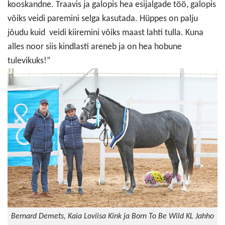
kooskandne. Traavis ja galopis hea esijalgade töö, galopis
võiks veidi paremini selga kasutada. Hüppes on palju
jõudu kuid veidi kiiremini võiks maast lahti tulla. Kuna
alles noor siis kindlasti areneb ja on hea hobune
tulevikuks!”
Bernard Demets, Kaia Loviisa Kink ja Born To Be Wild KL Jahho