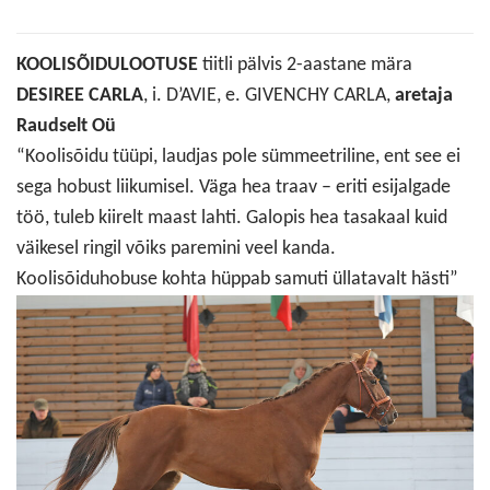
KOOLISÕIDULOOTUSE
tiitli pälvis 2-aastane mära
DESIREE CARLA
, i. D’AVIE, e. GIVENCHY CARLA,
aretaja
Raudselt Oü
“Koolisõidu tüüpi, laudjas pole sümmeetriline, ent see ei
sega hobust liikumisel. Väga hea traav – eriti esijalgade
töö, tuleb kiirelt maast lahti. Galopis hea tasakaal kuid
väikesel ringil võiks paremini veel kanda.
Koolisõiduhobuse kohta hüppab samuti üllatavalt hästi”