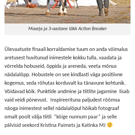
Maarja ja 3-aastane täkk Action Breaker
Ülevaatuste finaali korraldamise tuum on anda võimalus
aretusest huvitunud inimestele kokku tulla, vaadata ja
võrrelda hobuseid, õppida ja areneda, veeta mõnus
nädalalõpp. Hobustele on see kindlasti väga positiivne
kogemus, seda rõhutas korduvalt ka tänavune kohtunik.
Võidavad kõik. Punktide andmine ja tiitlite jagamine lisab
vaid veidi põnevust. Inspireerituna paljudest rõõmsa
näoga inimestest sellel nädalalõpul hõikab fotograaf
omalt poolt välja tiitli
“kõige nunnum paar” ja selle
pälvisid seekord Kristina Paimets ja Katinka MJ