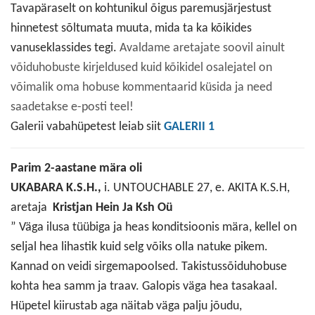
Tavapäraselt on kohtunikul õigus paremusjärjestust
hinnetest sõltumata muuta, mida ta ka kõikides
vanuseklassides tegi.
Avaldame aretajate soovil ainult
võiduhobuste kirjeldused kuid kõikidel osalejatel on
võimalik oma hobuse kommentaarid küsida ja need
saadetakse e-posti teel!
Galerii vabahüpetest leiab siit
GALERII 1
Parim 2-aastane mära oli
UKABARA K.S.H.,
i. UNTOUCHABLE 27, e. AKITA K.S.H,
aretaja
Kristjan Hein Ja Ksh Oü
” Väga ilusa tüübiga ja heas konditsioonis mära, kellel on
seljal hea lihastik kuid selg võiks olla natuke pikem.
Kannad on veidi sirgemapoolsed. Takistussõiduhobuse
kohta hea samm ja traav. Galopis väga hea tasakaal.
Hüpetel kiirustab aga näitab väga palju jõudu,