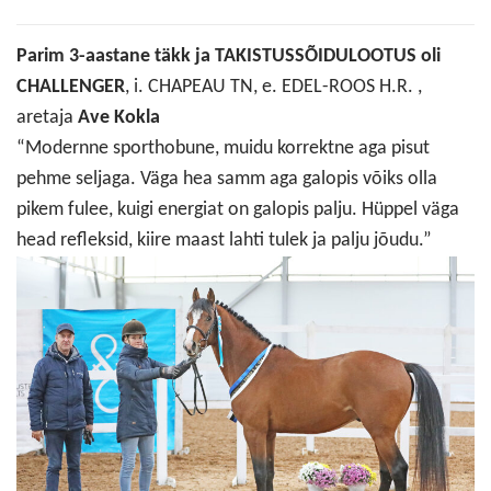
Parim 3-aastane täkk ja TAKISTUSSÕIDULOOTUS oli
CHALLENGER
, i. CHAPEAU TN, e. EDEL-ROOS H.R. ,
aretaja
Ave Kokla
“Modernne sporthobune, muidu korrektne aga pisut
pehme seljaga. Väga hea samm aga galopis võiks olla
pikem fulee, kuigi energiat on galopis palju. Hüppel väga
head refleksid, kiire maast lahti tulek ja palju jõudu.”