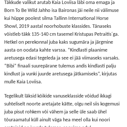
Täkkude valikut arutab Kaia Loviisa läbi oma emaga ja
Born To Be Wild Jahho isa Baironas jäi neile nii välimuse
kui hüppe poolest silma Tallinn International Horse
Showl, 2019 aastal noorhobuste klassides. Tänaseks
võistleb täkk 135-140 cm tasemel Kristupas Petraitis´ga.
Hetkel on perekonnal juba kaks sugumära ja järgmine
aasta on oodata kahte varssa. “Kindlasti plaanime
aretusega edasi tegeleda ja see ei jää viimaseks varsaks.
“Bibi” finaali suurepärane tulemus andis kindlasti palju
kindlust ja vunki juurde aretusega jätkamiseks”, kirjutas
mulle Kaia Loviisa.
Tegelikult läksid kõikide vanuseklasside võidud ikkagi
suhteliselt noorte aretajate kätte, olgu neil siis kogemusi
juba pisut rohkem või vähem ja selle üle saab ühel
tõuraamatul küll ainult väga hea meel olla kui noori