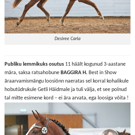
Desiree Carla
Publiku lemmikuks osutus
11 häält kogunud 3-aastane
mära, saksa ratsahobune
BAGGIRA H.
Best in Show
äraarvamismängu loosiõnn naeratas sel korral kohalikule
hobutüdrukule Getli Häidmale ja tuli välja, et see polnud
tal mitte esimene kord – ei ära arvata, ega loosiga võita !