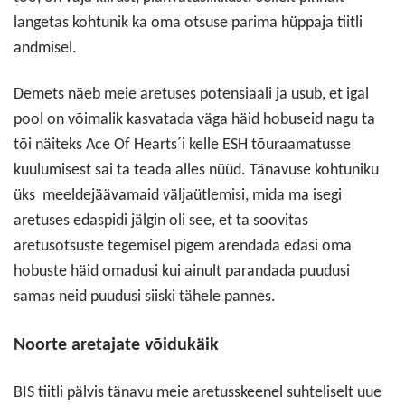
langetas kohtunik ka oma otsuse parima hüppaja tiitli
andmisel.
Demets näeb meie aretuses potensiaali ja usub, et igal
pool on võimalik kasvatada väga häid hobuseid nagu ta
tõi näiteks Ace Of Hearts´i kelle ESH tõuraamatusse
kuulumisest sai ta teada alles nüüd. Tänavuse kohtuniku
üks meeldejäävamaid väljaütlemisi, mida ma isegi
aretuses edaspidi jälgin oli see, et ta soovitas
aretusotsuste tegemisel pigem arendada edasi oma
hobuste häid omadusi kui ainult parandada puudusi
samas neid puudusi siiski tähele pannes.
Noorte aretajate võidukäik
BIS tiitli pälvis tänavu meie aretusskeenel suhteliselt uue