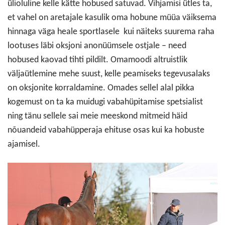
ülioluline kelle kätte hobused satuvad. Vihjamisi ütles ta,
et vahel on aretajale kasulik oma hobune müüa väiksema
hinnaga väga heale sportlasele kui näiteks suurema raha
lootuses läbi oksjoni anonüümsele ostjale – need
hobused kaovad tihti pildilt. Omamoodi altruistlik
väljaütlemine mehe suust, kelle peamiseks tegevusalaks
on oksjonite korraldamine. Omades sellel alal pikka
kogemust on ta ka muidugi vabahüpitamise spetsialist
ning tänu sellele sai meie meeskond mitmeid häid
nõuandeid vabahüpperaja ehituse osas kui ka hobuste
ajamisel.