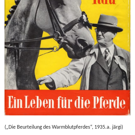
(„Die Beurteilung des Warmblutpferdes“, 1935.a. järgi)