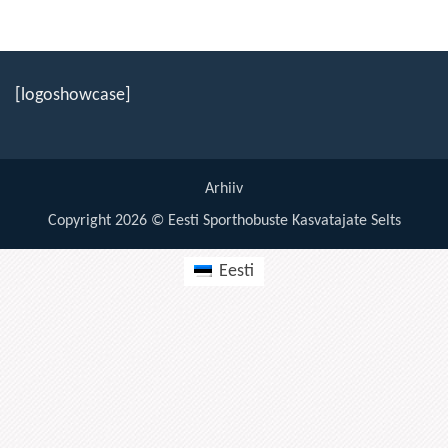
[logoshowcase]
Arhiiv
Copyright 2026 © Eesti Sporthobuste Kasvatajate Selts
Eesti