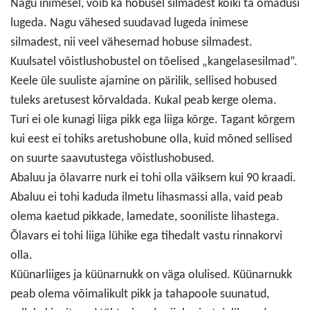
Nagu inimesel, võib ka hobusel silmadest kõiki ta omadusi
lugeda. Nagu vähesed suudavad lugeda inimese
silmadest, nii veel vähesemad hobuse silmadest.
Kuulsatel võistlushobustel on tõelised „kangelasesilmad“.
Keele üle suuliste ajamine on pärilik, sellised hobused
tuleks aretusest kõrvaldada. Kukal peab kerge olema.
Turi ei ole kunagi liiga pikk ega liiga kõrge. Tagant kõrgem
kui eest ei tohiks aretushobune olla, kuid mõned sellised
on suurte saavutustega võistlushobused.
Abaluu ja õlavarre nurk ei tohi olla väiksem kui 90 kraadi.
Abaluu ei tohi kaduda ilmetu lihasmassi alla, vaid peab
olema kaetud pikkade, lamedate, sooniliste lihastega.
Õlavars ei tohi liiga lühike ega tihedalt vastu rinnakorvi
olla.
Küünarliiges ja küünarnukk on väga olulised. Küünarnukk
peab olema võimalikult pikk ja tahapoole suunatud,