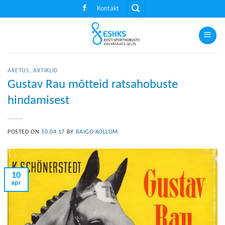
Skip
Kontakt
to
content
ARETUS
,
ARTIKLID
Gustav Rau mõtteid ratsahobuste
hindamisest
POSTED ON
10.04.17
BY
RAIGO KOLLOM
10
apr