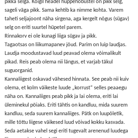
pikka selga. Kõigil headel hüppehobustel on pikk selg,
sageli väga pikk. Sama kehtib ka nimme kohta. Varem
taheti seljajoont näha sirgena, aga kergelt nõgus (sügav)
selg on eriti suurtel hüpetel parem.
Rinnakorv ei ole kunagi liiga sügav ja pikk.
Tagaotsas on liikumapanev jõud. Parim on luip laudjas.
Laudja moodustavad luud peavad olema võimalikult
pikad. Reis peab olema nii längus, et varjab täkul
suguorganid.
Kannaliigest oskavad vähesed hinnata. See peab nii kuiv
olema, et kolm väikeste luude „korrust“ selles peaaegu
näha on. Kannaliiges peab pikk ja lai olema, eriti lai
üleminekul pöiaks. Eriti tähtis on kandluu, mida suurem
kandluu, seda suurem kannaliiges. Pätk on luupõletik,
mille tõttu liigese väikesed luud võivad kokku kasvada.
Seda aetakse vahel segi eriti tugevalt arenenud luudega