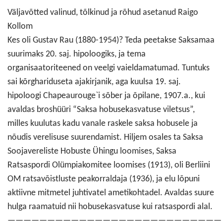
Väljavõtted valinud, tõlkinud ja rõhud asetanud Raigo
Kollom
Kes oli Gustav Rau (1880-1954)? Teda peetakse Saksamaa
suurimaks 20. saj. hipoloogiks, ja tema
organisaatoriteened on veelgi vaieldamatumad. Tuntuks
sai kõrghariduseta ajakirjanik, aga kuulsa 19. saj.
hipoloogi Chapeaurouge`i sõber ja õpilane, 1907.a., kui
avaldas broshüüri “Saksa hobusekasvatuse viletsus”,
milles kuulutas kadu vanale raskele saksa hobusele ja
nõudis verelisuse suurendamist. Hiljem osales ta Saksa
Soojavereliste Hobuste Ühingu loomises, Saksa
Ratsaspordi Olümpiakomitee loomises (1913), oli Berliini
OM ratsavõistluste peakorraldaja (1936), ja elu lõpuni
aktiivne mitmetel juhtivatel ametikohtadel. Avaldas suure
hulga raamatuid nii hobusekasvatuse kui ratsaspordi alal.
———————————————————————————