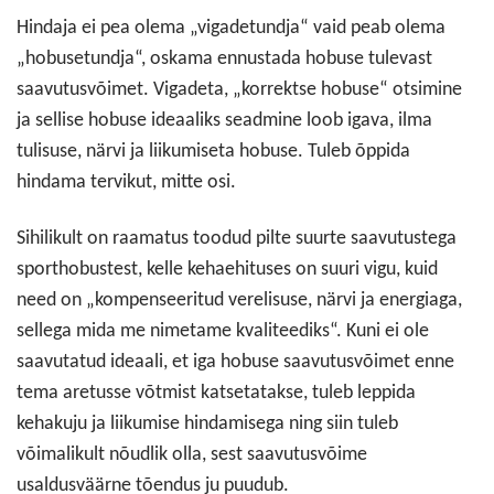
Hindaja ei pea olema „vigadetundja“ vaid peab olema
„hobusetundja“, oskama ennustada hobuse tulevast
saavutusvõimet. Vigadeta, „korrektse hobuse“ otsimine
ja sellise hobuse ideaaliks seadmine loob igava, ilma
tulisuse, närvi ja liikumiseta hobuse. Tuleb õppida
hindama tervikut, mitte osi.
Sihilikult on raamatus toodud pilte suurte saavutustega
sporthobustest, kelle kehaehituses on suuri vigu, kuid
need on „kompenseeritud verelisuse, närvi ja energiaga,
sellega mida me nimetame kvaliteediks“. Kuni ei ole
saavutatud ideaali, et iga hobuse saavutusvõimet enne
tema aretusse võtmist katsetatakse, tuleb leppida
kehakuju ja liikumise hindamisega ning siin tuleb
võimalikult nõudlik olla, sest saavutusvõime
usaldusväärne tõendus ju puudub.