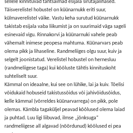
sellele kinnituvad tähtsaimad esijala sirutajalihased.
Täisverelistel hobustel on küünarnukk eriti suur,
külmaverelistel väike. Vastu keha surutud küünarnukk
takistab esijala vaba liikumist ja on suurimaid väga sageli
esinevaid vigu. Rinnakorvi ja küünarnuki vahele peab
vähemalt inimese peopesa mahtuma. Küünarvars peab
olema pikk ja lihaseline. Randmeliiges olgu suur, kuiv ja
selgelt joonistatud. Verelistel hobustel on hernesluu
(randmeliigese taga) kui kõõluste tähtis kinnituskoht
suhteliselt suur.
Kämmal on ideaalne, kui see on lühike, lai ja kuiv. Tõelisi
võidukaid hobuseid takistussõidus või jahivõidusõidus,
kelle kämmal (võrreldes küünarvarrega) on pikk, pole
olemas. Kämbla tagaküljel peavad kõõlused olema laiad
ja puhtad. Luu ligi liibuvad, ilmse „jõnksuga“
randmeliigese all algavad (nöördunud) kõõlused ei pea