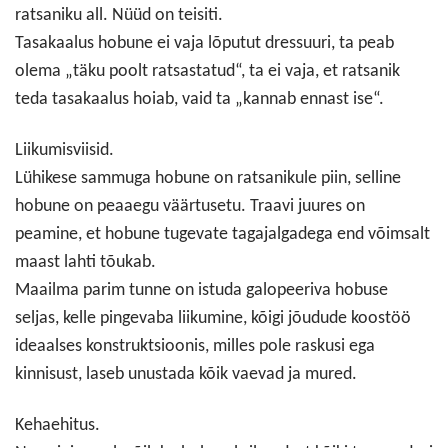
ratsaniku all. Nüüd on teisiti.
Tasakaalus hobune ei vaja lõputut dressuuri, ta peab
olema „täku poolt ratsastatud“, ta ei vaja, et ratsanik
teda tasakaalus hoiab, vaid ta „kannab ennast ise“.
Liikumisviisid.
Lühikese sammuga hobune on ratsanikule piin, selline
hobune on peaaegu väärtusetu. Traavi juures on
peamine, et hobune tugevate tagajalgadega end võimsalt
maast lahti tõukab.
Maailma parim tunne on istuda galopeeriva hobuse
seljas, kelle pingevaba liikumine, kõigi jõudude koostöö
ideaalses konstruktsioonis, milles pole raskusi ega
kinnisust, laseb unustada kõik vaevad ja mured.
Kehaehitus.