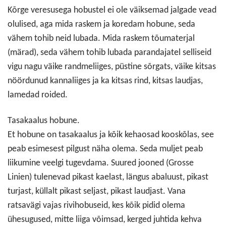
Kõrge veresusega hobustel ei ole väiksemad jalgade vead
olulised, aga mida raskem ja koredam hobune, seda
vähem tohib neid lubada. Mida raskem tõumaterjal
(märad), seda vähem tohib lubada parandajatel selliseid
vigu nagu väike randmeliiges, püstine sõrgats, väike kitsas
nöördunud kannaliiges ja ka kitsas rind, kitsas laudjas,
lamedad roided.
Tasakaalus hobune.
Et hobune on tasakaalus ja kõik kehaosad kooskõlas, see
peab esimesest pilgust näha olema. Seda muljet peab
liikumine veelgi tugevdama. Suured jooned (Grosse
Linien) tulenevad pikast kaelast, längus abaluust, pikast
turjast, küllalt pikast seljast, pikast laudjast. Vana
ratsavägi vajas rivihobuseid, kes kõik pidid olema
ühesugused, mitte liiga võimsad, kerged juhtida kehva