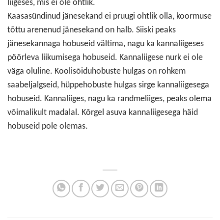
liigeses, mis ei ole ohtlik.
Kaasasündinud jänesekand ei pruugi ohtlik olla, koormuse
tõttu arenenud jänesekand on halb. Siiski peaks
jänesekannaga hobuseid vältima, nagu ka kannaliigeses
pöörleva liikumisega hobuseid. Kannaliigese nurk ei ole
väga oluline. Koolisõiduhobuste hulgas on rohkem
saabeljalgseid, hüppehobuste hulgas sirge kannaliigesega
hobuseid. Kannaliiges, nagu ka randmeliiges, peaks olema
võimalikult madalal. Kõrgel asuva kannaliigesega häid
hobuseid pole olemas.