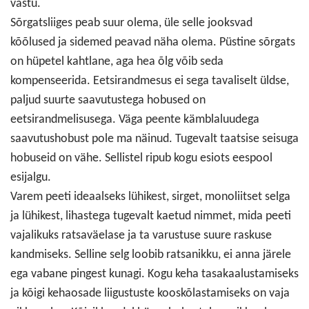
vastu.
Sõrgatsliiges peab suur olema, üle selle jooksvad
kõõlused ja sidemed peavad näha olema. Püstine sõrgats
on hüpetel kahtlane, aga hea õlg võib seda
kompenseerida. Eetsirandmesus ei sega tavaliselt üldse,
paljud suurte saavutustega hobused on
eetsirandmelisusega. Väga peente kämblaluudega
saavutushobust pole ma näinud. Tugevalt taatsise seisuga
hobuseid on vähe. Sellistel ripub kogu esiots eespool
esijalgu.
Varem peeti ideaalseks lühikest, sirget, monoliitset selga
ja lühikest, lihastega tugevalt kaetud nimmet, mida peeti
vajalikuks ratsaväelase ja ta varustuse suure raskuse
kandmiseks. Selline selg loobib ratsanikku, ei anna järele
ega vabane pingest kunagi. Kogu keha tasakaalustamiseks
ja kõigi kehaosade liigustuste kooskõlastamiseks on vaja