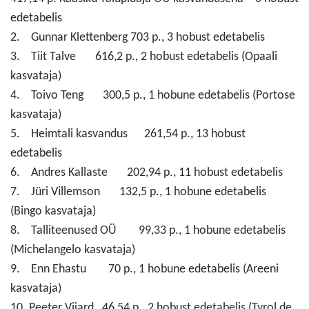
edetabelis
2. Gunnar Klettenberg 703 p., 3 hobust edetabelis
3. Tiit Talve 616,2 p., 2 hobust edetabelis (Opaali
kasvataja)
4. Toivo Teng 300,5 p., 1 hobune edetabelis (Portose
kasvataja)
5. Heimtali kasvandus 261,54 p., 13 hobust
edetabelis
6. Andres Kallaste 202,94 p., 11 hobust edetabelis
7. Jüri Villemson 132,5 p., 1 hobune edetabelis
(Bingo kasvataja)
8. Talliteenused OÜ 99,33 p., 1 hobune edetabelis
(Michelangelo kasvataja)
9. Enn Ehastu 70 p., 1 hobune edetabelis (Areeni
kasvataja)
10. Peeter Viiard 46,54 p., 2 hobust edetabelis (Tyrol de