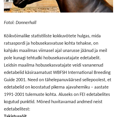
Fotol: Donnerhall
Kõikvõimalike statistiliste kokkuvõtete hulgas, mida
ratsaspordi ja hobusekasvatuse kohta tehakse, on
kahjuks maailmas viimasel ajal unarusse jäänud ja meil
pole kunagi tehtudki hobusekasvatajate edetabelit.
Leidsin maailma hobusekasvatajate veidi vananenud
edetabelid käsiraamatust WBFSH International Breeding
Guide 2001. Need on tähelepanuväärsed sellepoolest, et
edetabelid on koostatud pikema ajavahemiku – aastate
1991-2001 tulemuste kohta. Aluseks on FEI edetabelites
kogutud punktid. Mõned huvitavamad andmed neist
edetabelitest:
Takistussõit
.