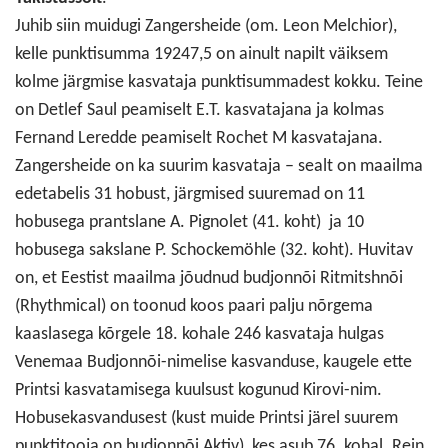
Juhib siin muidugi Zangersheide (om. Leon Melchior),
kelle punktisumma 19247,5 on ainult napilt väiksem
kolme järgmise kasvataja punktisummadest kokku. Teine
on Detlef Saul peamiselt E.T. kasvatajana ja kolmas
Fernand Leredde peamiselt Rochet M kasvatajana.
Zangersheide on ka suurim kasvataja – sealt on maailma
edetabelis 31 hobust, järgmised suuremad on 11
hobusega prantslane A. Pignolet (41. koht) ja 10
hobusega sakslane P. Schockemöhle (32. koht). Huvitav
on, et Eestist maailma jõudnud budjonnõi Ritmitshnõi
(Rhythmical) on toonud koos paari palju nõrgema
kaaslasega kõrgele 18. kohale 246 kasvataja hulgas
Venemaa Budjonnõi-nimelise kasvanduse, kaugele ette
Printsi kasvatamisega kuulsust kogunud Kirovi-nim.
Hobusekasvandusest (kust muide Printsi järel suurem
punktitooja on budjonnõi Aktiv), kes asub 76. kohal. Rein