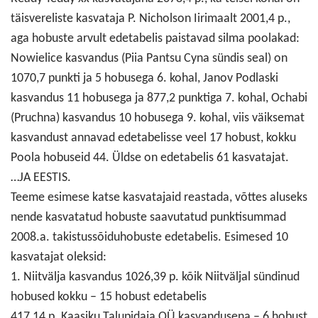
täisvereliste kasvataja P. Nicholson Iirimaalt 2001,4 p.,
aga hobuste arvult edetabelis paistavad silma poolakad:
Nowielice kasvandus (Piia Pantsu Cyna sündis seal) on
1070,7 punkti ja 5 hobusega 6. kohal, Janov Podlaski
kasvandus 11 hobusega ja 877,2 punktiga 7. kohal, Ochabi
(Pruchna) kasvandus 10 hobusega 9. kohal, viis väiksemat
kasvandust annavad edetabelisse veel 17 hobust, kokku
Poola hobuseid 44. Üldse on edetabelis 61 kasvatajat.
…JA EESTIS.
Teeme esimese katse kasvatajaid reastada, võttes aluseks
nende kasvatatud hobuste saavutatud punktisummad
2008.a. takistussõiduhobuste edetabelis. Esimesed 10
kasvatajat oleksid:
1. Niitvälja kasvandus 1026,39 p. kõik Niitväljal sündinud
hobused kokku – 15 hobust edetabelis
417,14 p. Kaasiku Talupidaja OÜ kasvandusena – 6 hobust