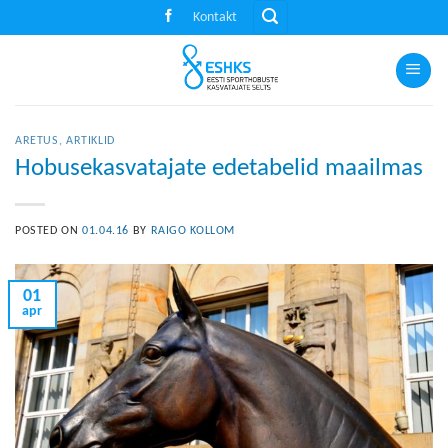
Skip
Kontakt
to
content
ARETUS
,
ARTIKLID
Hobusekasvatajate edetabelid maailmas
POSTED ON
01.04.16
BY
RAIGO KOLLOM
01
apr