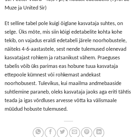
Muze ja United Sir)
Et selline tabel pole kuigi õiglane kasvataja suhtes, on
selge. Üks mõte, mis siin kõigi edetabelite kohta kohe
tekib, on vajadus eraldi edetabeli järele noorhobustele,
näiteks 4-6-aastastele, sest nende tulemused olenevad
kasvatajast rohkem ja ratsanikust vähem. Praeguses
tabelis võib üks parimas eas hobune tuua kasvataja
ettepoole kümnest või rohkemast andekast
noorhobusest. Tulevikus, kui maailma andmebaaside
suhtlemine paraneb, oleks kasvataja jaoks aga eriti tähtis
teada ja igas võrdluses arvesse võtta ka välismaale
müüdud hobuste tulemused.