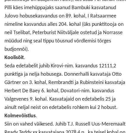
Pilli käes imehüppajaks saanud Bambuki kasvatanud
Julovo hobusekasvandus on 89. kohal, I Ratsaarmee
nimeline kasvandus alles 204. kohal (üks punktitooja on
neil Tselibat, Peterburist Niitväljale ostetud ja Norrasse
müüdud ning seal tippu tõusnud võrdlemisi tõrges
budjonnõi).
Koolisõit
.
Seda edetabelit juhib Kirovi-nim. kasvandus 12111,2
punktiga ja nelja hobusega. Donnerhalli kasvataja Otto
Gärtner on 3. kohal, Rembrandti ja Rubinsteini kasvataja
Herbert De Baey 6. kohal, Dovatori-nim. kasvandus
Valgevenes 9. kohal. Kasvatajaid on edetabelis 25 ja
ainult neljal neist on edetabelis rohkem kui 2 hobust.
Kolmevõistlus
.
Siin on vahed väikesed. Juhib T.J. Russell Uus-Meremaalt
Ready Teddy xx kasvatajana 2078,4 p., ka teisel kohal on