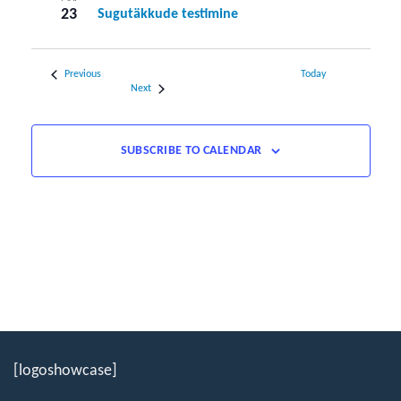
23
Sugutäkkude testimine
Events
Previous
Today
Events
Next
SUBSCRIBE TO CALENDAR
[logoshowcase]