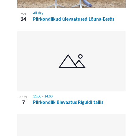
All day
MAI
24
Piirkondlikud ülevaatused Lõuna-Eestis
11:00
-
14:00
JUUNI
7
Piirkondlik ülevaatus Riguldi tallis