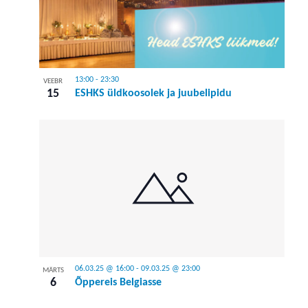
13:00
-
23:30
VEEBR
15
ESHKS üldkoosolek ja juubelipidu
06.03.25 @ 16:00
-
09.03.25 @ 23:00
MÄRTS
6
Õppereis Belgiasse