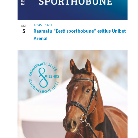
13:45
-
14:30
OKT
5
Raamatu “Eesti sporthobune” esitlus Unibet
Arenal