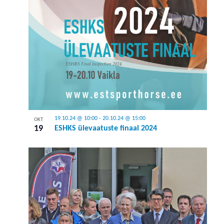
19.10.24 @ 10:00
-
20.10.24 @ 15:00
OKT
19
ESHKS ülevaatuste finaal 2024