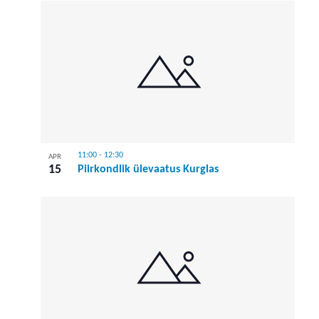
11:00
-
12:30
APR
15
Piirkondlik ülevaatus Kurglas