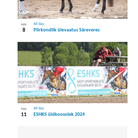
All day
MAI
8
Piirkondlik ülevaatus Säreveres
All day
MAI
11
ESHKS üldkoosolek 2024