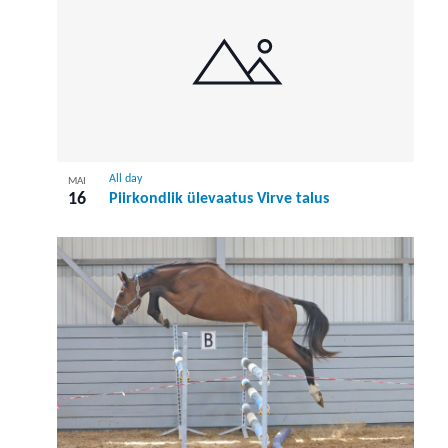
All day
MAI
16
Piirkondlik ülevaatus Virve talus