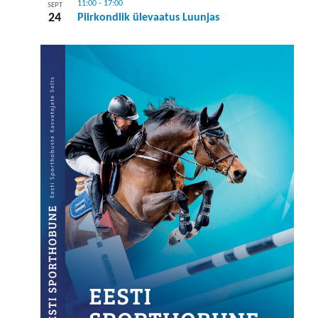
11:00
-
17:00
SEPT
24
Piirkondlik ülevaatus Luunjas