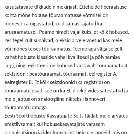
kasutatavate täkkude nimekirjast. Etteheide liberaalsuse
kohta mõne hobuse tõuraamatusse võtmisel on
mõnevõrra õigustatud, kuid samas rajatud ka
arusaamatusel. Peame nimelt vajalikuks, et kõik hobused,
kes tegelikult sünnivad, oleksid arvele võetud kas meie
või mõnes teises tõuraamatus. Teeme aga väga selgelt
vahet hobuste klasside vahel kvaliteedi ja põlvnemise
järgi, ning registreerime hobused vastavalt tõuraamatu 4
sektsiooni: peatõuraamat, tõuraamat, eelregister A,
eelregister B. Et kõik sektsioonid (ka registrid) on
tõuraamatu osad, see on ka EL direktiivides sätestatud ja
meie jaotus on analoogiline näiteks Hannoveri
tõuraamatu omaga.
Eesti Sporthobuste Kasvatajate Selts täidab meie arvates
efektiivsemalt kui hobusekasvatajate varasem
organisatsioon ja ideoloogia just neid ülesandeid, mis on