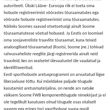
autoriteeti. Ükski Lääne- Euroopa riik ei toeta oma
hobuste registreerimist võõrastes tõuraamatutes ega
vööraste hobuste registreerimist oma tõuraamatutes.
Näiteks Soomes saavad otsetoetusigi ainult Soome
tõuraamatutesse võetud hobused. Ja Eestis on loomisel
oma soojavereliste traavlite tõuraamat, kuna teised
analoogilised tõuraamatud (Rootsi, Soome jne.) tohivad
rahvusvaheliste reeglite järgi registreerida ainult neid
traavleid, kes on sealsetel ülevaatustel üle vaadatud ja
identifitseeritud.
Eesti sporthobuste aretusprogrammi on arvustatud liigse
liberaalsuse tõttu. Kui mõeldakse paljude tõugude
kasutamist aretusmaterjalina, on nende arv natuke
väiksem Soome FWB komponenttõugude nimekirjast ja ei
ole tegelikult kasutuses olnud tõugude osas oluliselt
suurem ega erinev tori sporthobuse suuna poolt