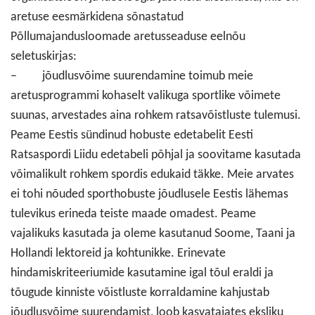
aretuse eesmärkidena sõnastatud
Põllumajandusloomade aretusseaduse eelnõu
seletuskirjas:
– jõudlusvõime suurendamine toimub meie
aretusprogrammi kohaselt valikuga sportlike võimete
suunas, arvestades aina rohkem ratsavõistluste tulemusi.
Peame Eestis sündinud hobuste edetabelit Eesti
Ratsaspordi Liidu edetabeli põhjal ja soovitame kasutada
võimalikult rohkem spordis edukaid täkke. Meie arvates
ei tohi nõuded sporthobuste jõudlusele Eestis lähemas
tulevikus erineda teiste maade omadest. Peame
vajalikuks kasutada ja oleme kasutanud Soome, Taani ja
Hollandi lektoreid ja kohtunikke. Erinevate
hindamiskriteeriumide kasutamine igal tõul eraldi ja
tõugude kinniste võistluste korraldamine kahjustab
jõudlusvõime suurendamist, loob kasvatajates eksliku