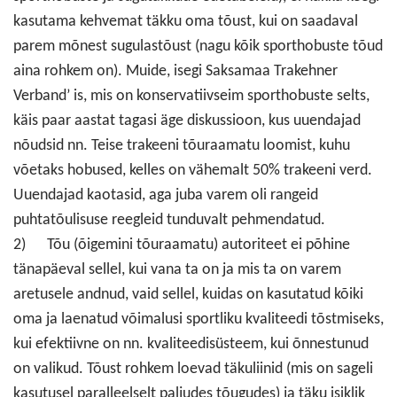
kasutama kehvemat täkku oma tõust, kui on saadaval
parem mõnest sugulastõust (nagu kõik sporthobuste tõud
aina rohkem on). Muide, isegi Saksamaa Trakehner
Verband’ is, mis on konservatiivseim sporthobuste selts,
käis paar aastat tagasi äge diskussioon, kus uuendajad
nõudsid nn. Teise trakeeni tõuraamatu loomist, kuhu
võetaks hobused, kelles on vähemalt 50% trakeeni verd.
Uuendajad kaotasid, aga juba varem oli rangeid
puhtatõulisuse reegleid tunduvalt pehmendatud.
2) Tõu (õigemini tõuraamatu) autoriteet ei põhine
tänapäeval sellel, kui vana ta on ja mis ta on varem
aretusele andnud, vaid sellel, kuidas on kasutatud kõiki
oma ja laenatud võimalusi sportliku kvaliteedi tõstmiseks,
kui efektiivne on nn. kvaliteedisüsteem, kui õnnestunud
on valikud. Tõust rohkem loevad täkuliinid (mis on sageli
kasutusel paralleelselt paljudes tõugudes) ja täku isiklik