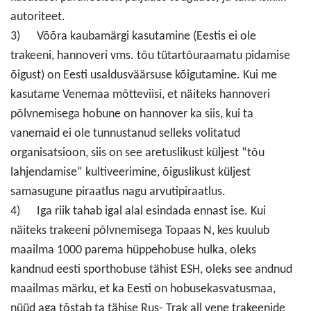
autoriteet.
3) Võõra kaubamärgi kasutamine (Eestis ei ole
trakeeni, hannoveri vms. tõu tütartõuraamatu pidamise
õigust) on Eesti usaldusväärsuse kõigutamine. Kui me
kasutame Venemaa mõtteviisi, et näiteks hannoveri
põlvnemisega hobune on hannover ka siis, kui ta
vanemaid ei ole tunnustanud selleks volitatud
organisatsioon, siis on see aretuslikust küljest “tõu
lahjendamise” kultiveerimine, õiguslikust küljest
samasugune piraatlus nagu arvutipiraatlus.
4) Iga riik tahab igal alal esindada ennast ise. Kui
näiteks trakeeni põlvnemisega Topaas N, kes kuulub
maailma 1000 parema hüppehobuse hulka, oleks
kandnud eesti sporthobuse tähist ESH, oleks see andnud
maailmas märku, et ka Eesti on hobusekasvatusmaa,
nüüd aga tõstab ta tähise Rus- Trak all vene trakeenide