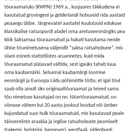
tõuraamatuks (KWPN) 1969.a., kusjuures täkkudena ei
kasutatud groningeni ja gelderlandi hobuseid rida aastaid
peaaegu üldse. Järgnevatel aastatel kuulutasid edukuse
klassikalise ratsaspordi aladel oma aretuseesmärgiks pea
kõik Saksamaa tõuraamatud ja hakati kasutama nende
ühise tõunimetusena väljendit “saksa ratsahobune”, mis
siiani esineb statistilistes aruannetes, kuid mida
tõuraamatud püüavad vältida, sest igaüks tahab luua
oma kaubamärki. Selsamal kaubamärgi loomise
eesmärgil ja Euroopa Liidu põhimõtte tõttu, et igal tõul
saab olla ainult üks originaaltõuraamat ja teised sama
tõu nimetuse kasutajad on nn. tütartõuraamatud, on
viimase vähem kui 20 aasta jooksul loodud või ümber
kujundatud suur hulk tõuraamatuid, mis kasutavad peale
täisvereliste araabia ja inglise ratsahobuste peamiselt
trakeeni, holsteini, hannoveri, westfaali, oldenburgi,