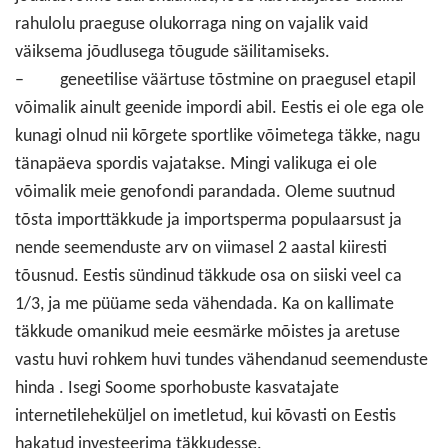
rahulolu praeguse olukorraga ning on vajalik vaid
väiksema jõudlusega tõugude säilitamiseks.
– geneetilise väärtuse tõstmine on praegusel etapil
võimalik ainult geenide impordi abil. Eestis ei ole ega ole
kunagi olnud nii kõrgete sportlike võimetega täkke, nagu
tänapäeva spordis vajatakse. Mingi valikuga ei ole
võimalik meie genofondi parandada. Oleme suutnud
tõsta importtäkkude ja importsperma populaarsust ja
nende seemenduste arv on viimasel 2 aastal kiiresti
tõusnud. Eestis sündinud täkkude osa on siiski veel ca
1/3, ja me püüame seda vähendada. Ka on kallimate
täkkude omanikud meie eesmärke mõistes ja aretuse
vastu huvi rohkem huvi tundes vähendanud seemenduste
hinda . Isegi Soome sporhobuste kasvatajate
internetileheküljel on imetletud, kui kõvasti on Eestis
hakatud investeerima täkkudesse.