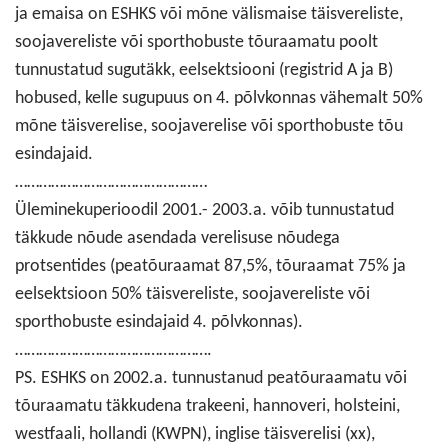
ja emaisa on ESHKS või mõne välismaise täisvereliste,
soojavereliste või sporthobuste tõuraamatu poolt
tunnustatud sugutäkk, eelsektsiooni (registrid A ja B)
hobused, kelle sugupuus on 4. põlvkonnas vähemalt 50%
mõne täisverelise, soojaverelise või sporthobuste tõu
esindajaid.
…………………………………………
Üleminekuperioodil 2001.- 2003.a. võib tunnustatud
täkkude nõude asendada verelisuse nõudega
protsentides (peatõuraamat 87,5%, tõuraamat 75% ja
eelsektsioon 50% täisvereliste, soojavereliste või
sporthobuste esindajaid 4. põlvkonnas).
………………………………………….
PS. ESHKS on 2002.a. tunnustanud peatõuraamatu või
tõuraamatu täkkudena trakeeni, hannoveri, holsteini,
westfaali, hollandi (KWPN), inglise täisverelisi (xx),