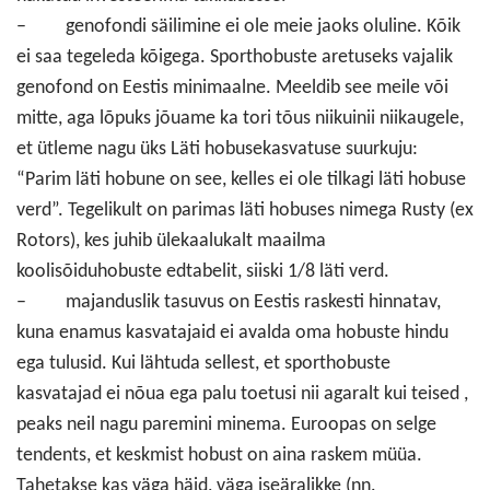
– genofondi säilimine ei ole meie jaoks oluline. Kõik
ei saa tegeleda kõigega. Sporthobuste aretuseks vajalik
genofond on Eestis minimaalne. Meeldib see meile või
mitte, aga lõpuks jõuame ka tori tõus niikuinii niikaugele,
et ütleme nagu üks Läti hobusekasvatuse suurkuju:
“Parim läti hobune on see, kelles ei ole tilkagi läti hobuse
verd”. Tegelikult on parimas läti hobuses nimega Rusty (ex
Rotors), kes juhib ülekaalukalt maailma
koolisõiduhobuste edtabelit, siiski 1/8 läti verd.
– majanduslik tasuvus on Eestis raskesti hinnatav,
kuna enamus kasvatajaid ei avalda oma hobuste hindu
ega tulusid. Kui lähtuda sellest, et sporthobuste
kasvatajad ei nõua ega palu toetusi nii agaralt kui teised ,
peaks neil nagu paremini minema. Euroopas on selge
tendents, et keskmist hobust on aina raskem müüa.
Tahetakse kas väga häid, väga iseäralikke (nn.