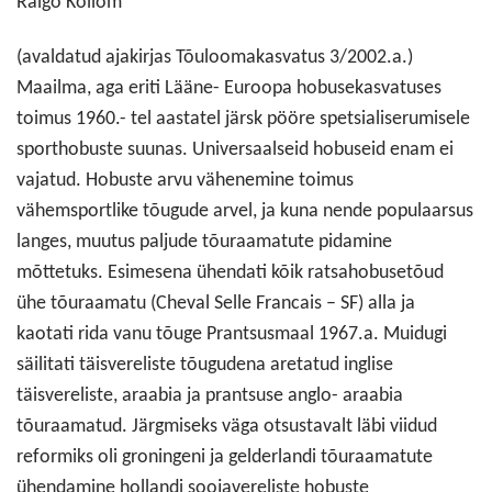
Raigo Kollom
(avaldatud ajakirjas Tõuloomakasvatus 3/2002.a.)
Maailma, aga eriti Lääne- Euroopa hobusekasvatuses
toimus 1960.- tel aastatel järsk pööre spetsialiserumisele
sporthobuste suunas. Universaalseid hobuseid enam ei
vajatud. Hobuste arvu vähenemine toimus
vähemsportlike tõugude arvel, ja kuna nende populaarsus
langes, muutus paljude tõuraamatute pidamine
mõttetuks. Esimesena ühendati kõik ratsahobusetõud
ühe tõuraamatu (Cheval Selle Francais – SF) alla ja
kaotati rida vanu tõuge Prantsusmaal 1967.a. Muidugi
säilitati täisvereliste tõugudena aretatud inglise
täisvereliste, araabia ja prantsuse anglo- araabia
tõuraamatud. Järgmiseks väga otsustavalt läbi viidud
reformiks oli groningeni ja gelderlandi tõuraamatute
ühendamine hollandi soojavereliste hobuste