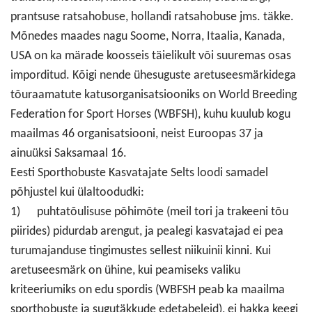
prantsuse ratsahobuse, hollandi ratsahobuse jms. täkke.
Mõnedes maades nagu Soome, Norra, Itaalia, Kanada,
USA on ka märade koosseis täielikult või suuremas osas
imporditud. Kõigi nende ühesuguste aretuseesmärkidega
tõuraamatute katusorganisatsiooniks on World Breeding
Federation for Sport Horses (WBFSH), kuhu kuulub kogu
maailmas 46 organisatsiooni, neist Euroopas 37 ja
ainuüksi Saksamaal 16.
Eesti Sporthobuste Kasvatajate Selts loodi samadel
põhjustel kui ülaltoodudki:
1) puhtatõulisuse põhimõte (meil tori ja trakeeni tõu
piirides) pidurdab arengut, ja pealegi kasvatajad ei pea
turumajanduse tingimustes sellest niikuinii kinni. Kui
aretuseesmärk on ühine, kui peamiseks valiku
kriteeriumiks on edu spordis (WBFSH peab ka maailma
sporthobuste ja sugutäkkude edetabeleid), ei hakka keegi