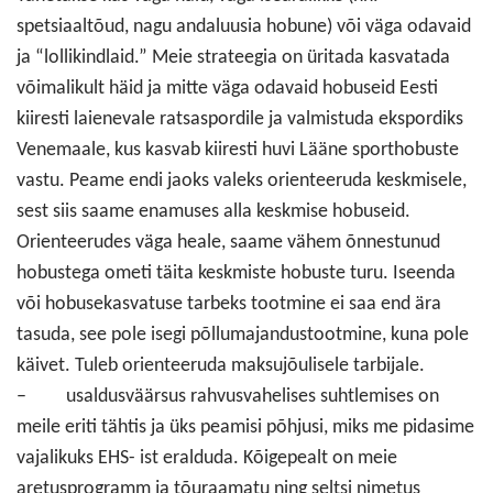
spetsiaaltõud, nagu andaluusia hobune) või väga odavaid
ja “lollikindlaid.” Meie strateegia on üritada kasvatada
võimalikult häid ja mitte väga odavaid hobuseid Eesti
kiiresti laienevale ratsaspordile ja valmistuda ekspordiks
Venemaale, kus kasvab kiiresti huvi Lääne sporthobuste
vastu. Peame endi jaoks valeks orienteeruda keskmisele,
sest siis saame enamuses alla keskmise hobuseid.
Orienteerudes väga heale, saame vähem õnnestunud
hobustega ometi täita keskmiste hobuste turu. Iseenda
või hobusekasvatuse tarbeks tootmine ei saa end ära
tasuda, see pole isegi põllumajandustootmine, kuna pole
käivet. Tuleb orienteeruda maksujõulisele tarbijale.
– usaldusväärsus rahvusvahelises suhtlemises on
meile eriti tähtis ja üks peamisi põhjusi, miks me pidasime
vajalikuks EHS- ist eralduda. Kõigepealt on meie
aretusprogramm ja tõuraamatu ning seltsi nimetus