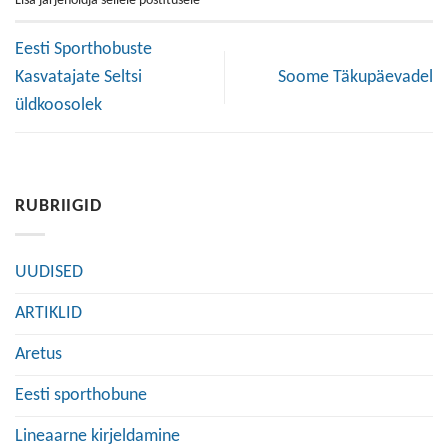
Lisa järjehoidja sellele postitusele
Eesti Sporthobuste
Kasvatajate Seltsi
Soome Täkupäevadel
üldkoosolek
RUBRIIGID
UUDISED
ARTIKLID
Aretus
Eesti sporthobune
Lineaarne kirjeldamine