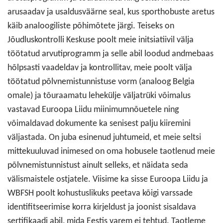
arusaadav ja usaldusväärne seal, kus sporthobuste aretus
käib analoogiliste põhimõtete järgi. Teiseks on
Jõudluskontrolli Keskuse poolt meie initsiatiivil välja
töötatud arvutiprogramm ja selle abil loodud andmebaas
hõlpsasti vaadeldav ja kontrollitav, meie poolt välja
töötatud põlvnemistunnistuse vorm (analoog Belgia
omale) ja tõuraamatu lehekülje väljatrüki võimalus
vastavad Euroopa Liidu miinimumnõuetele ning
võimaldavad dokumente ka senisest palju kiiremini
väljastada. On juba esinenud juhtumeid, et meie seltsi
mittekuuluvad inimesed on oma hobusele taotlenud meie
põlvnemistunnistust ainult selleks, et näidata seda
välismaistele ostjatele. Viisime ka sisse Euroopa Liidu ja
WBFSH poolt kohustuslikuks peetava kõigi varssade
identifitseerimise korra kirjeldust ja joonist sisaldava
sertifikaadi abil, mida Eestis varem ei tehtud. Taotleme