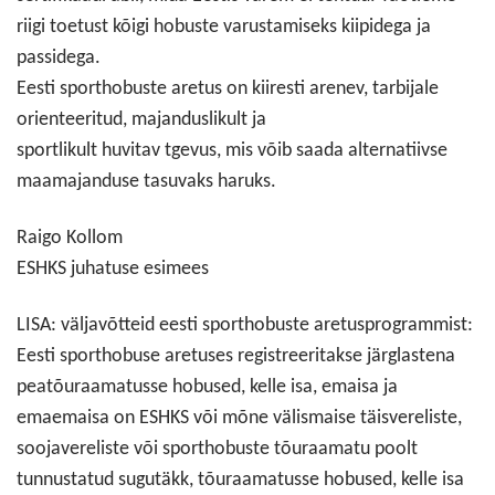
riigi toetust kõigi hobuste varustamiseks kiipidega ja
passidega.
Eesti sporthobuste aretus on kiiresti arenev, tarbijale
orienteeritud, majanduslikult ja
sportlikult huvitav tgevus, mis võib saada alternatiivse
maamajanduse tasuvaks haruks.
Raigo Kollom
ESHKS juhatuse esimees
LISA: väljavõtteid eesti sporthobuste aretusprogrammist:
Eesti sporthobuse aretuses registreeritakse järglastena
peatõuraamatusse hobused, kelle isa, emaisa ja
emaemaisa on ESHKS või mõne välismaise täisvereliste,
soojavereliste või sporthobuste tõuraamatu poolt
tunnustatud sugutäkk, tõuraamatusse hobused, kelle isa