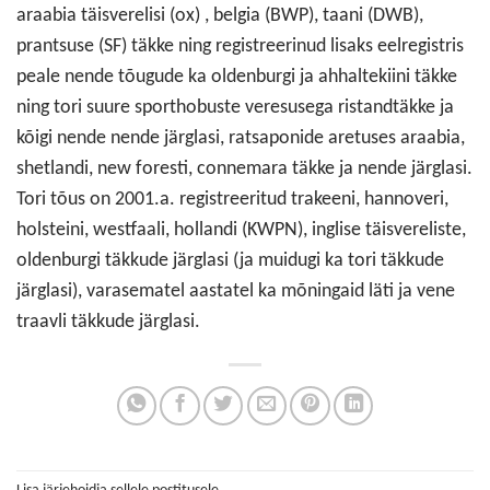
araabia täisverelisi (ox) , belgia (BWP), taani (DWB),
prantsuse (SF) täkke ning registreerinud lisaks eelregistris
peale nende tõugude ka oldenburgi ja ahhaltekiini täkke
ning tori suure sporthobuste veresusega ristandtäkke ja
kõigi nende nende järglasi, ratsaponide aretuses araabia,
shetlandi, new foresti, connemara täkke ja nende järglasi.
Tori tõus on 2001.a. registreeritud trakeeni, hannoveri,
holsteini, westfaali, hollandi (KWPN), inglise täisvereliste,
oldenburgi täkkude järglasi (ja muidugi ka tori täkkude
järglasi), varasematel aastatel ka mõningaid läti ja vene
traavli täkkude järglasi.