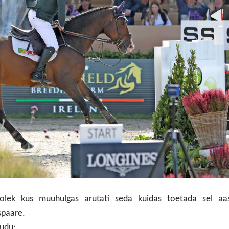
olek kus muuhulgas arutati seda kuidas toetada sel aas
spaare.
audu: