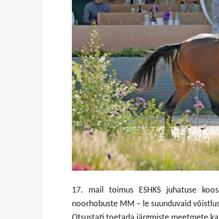
17. mail toimus ESHKS juhatuse koos
noorhobuste MM – le suunduvaid võistlu
Otsustati toetada järgmiste meetmete k