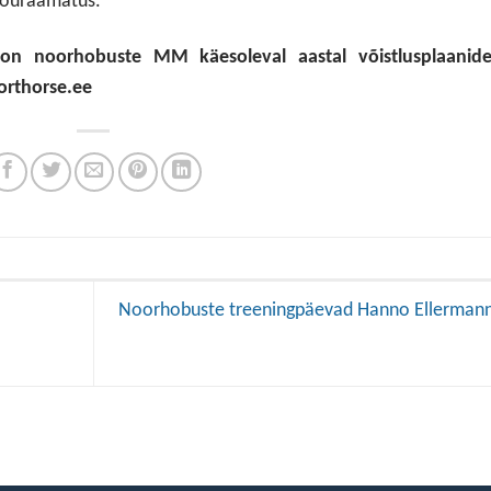
tõuraamatus.
el on noorhobuste MM käesoleval aastal võistlusplaanide
orthorse.ee
Noorhobuste treeningpäevad Hanno Ellermann