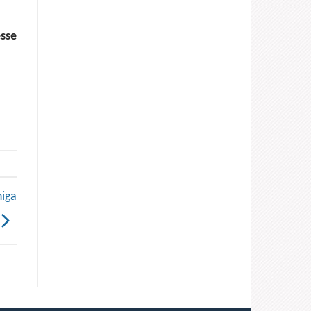
sse
iga