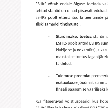
ESHKS võtab endale õiguse toetada vai
tehtud stardid on olnud piisavalt edukad,
ESHKS poolt ettenähtud kriteeriumide jä
siiski samadel tingimustel.
Stardimaksu toetus
: stardim
ESHKS poolt antud ESHKS sümb
klubijope ja nokamüts) ja kas
makstakse toetus tagantjärel
täidetud.
Tulemuse preemia:
premeerid
esikuuikusse jõudmist summag
finaali pääsemise vääriliseks 
Kvalifitseeruvad võistluspaarid, kus hob