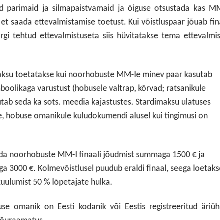
d parimaid ja silmapaistvamaid ja õiguse otsustada kas M
 et saada ettevalmistamise toetust. Kui võistluspaar jõuab fin
rgi tehtud ettevalmistuseta siis hüvitatakse tema ettevalmi
aksu toetatakse kui noorhobuste MM-le minev paar kasutab
oolikaga varustust (hobusele valtrap, kõrvad; ratsanikule
utab seda ka sots. meedia kajastustes. Stardimaksu ulatuses
e, hobuse omanikule kuludokumendi alusel kui tingimusi on
a noorhobuste MM-l finaali jõudmist summaga 1500 € ja
a 3000 €. Kolmevõistlusel puudub eraldi finaal, seega loetaks
kuulumist 50 % lõpetajate hulka.
use omanik on Eesti kodanik või Eestis registreeritud äriüh