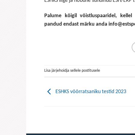
ESHKS liige ja hobune sündinud ESH/ERP 
Palume kõigil võistluspaaridel, kell
pandud endast märku anda info@estsp
Lisa järjehoidja sellele postitusele
ESHKS võõrratsaniku testid 2023