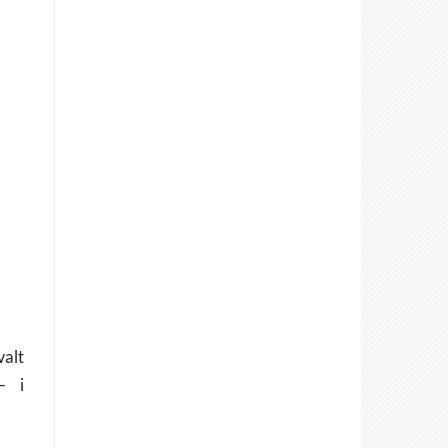
valt
– i