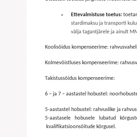
Ettevalmistuse toetus:
toeta
stardimaksu ja transporti ku
välja tagantjärele ja ainult 
Koolisõidus kompenseerime: rahvusvahelist
Kolmevõistluses kompenseerime: rahvusvahe
Takistussõidus kompenseerime:
6 – ja 7 – aastastel hobustel: noorhobust
5-aastastel hobustel: rahvuslike ja rahvus
5-aastasele hobusele lubatud kõrgus
kvalifikatsioonsõitude kõrgusel.