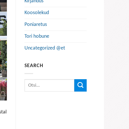
Kirjandus
Koosolekud
Poniaretus
Tori hobune
Uncategorized @et
SEARCH
tal