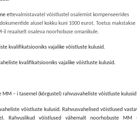
me e
ttevalmistavatel võistlustel osalemist kompenseerides
ludokumentide alusel kokku kuni 1000 eurot. Toetus makstakse
MM-il reaalselt osaleva noorhobuse omanikule.
e kvalifikatsiooniks vajalike võistluste kulusid
.
liste kvalifikatsiooniks vajalike võistluste kulusid.
e MM – i tasemel (kõrgustel) rahvusvaheliste võistluste kulusid
vaheliste võistluste kulusid. Rahvusvahelised võistlused vasta
tel. Rahvuslikud võistlused vähemalt noorhobuste MM 