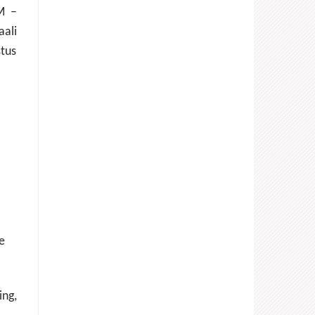
M –
aali
stus
e
ing,