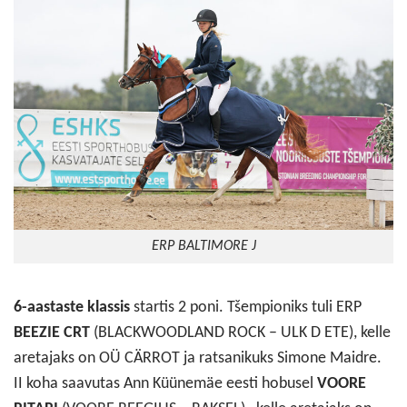
ERP BALTIMORE J
6-aastaste klassis
startis 2 poni. Tšempioniks tuli ERP
BEEZIE CRT
(BLACKWOODLAND ROCK – ULK D ETE), kelle
aretajaks on OÜ CÄRROT ja ratsanikuks Simone Maidre.
II koha saavutas Ann Küünemäe eesti hobusel
VOORE