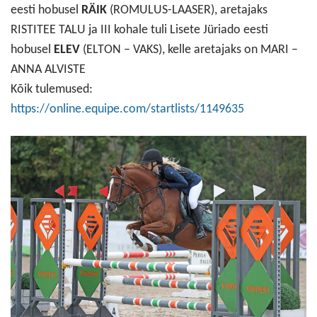
eesti hobusel
RÄIK
(ROMULUS-LAASER), aretajaks
RISTITEE TALU ja III kohale tuli Lisete Jüriado eesti
hobusel
ELEV
(ELTON – VAKS), kelle aretajaks on MARI –
ANNA ALVISTE
Kõik tulemused:
https://online.equipe.com/startlists/1149635