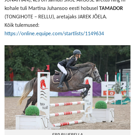
JONATHAN), kes on samuti SIRJE ARGUSE aretus ning III
kohale tuli Martina Juhansoo eesti hobusel
TAMADOR
(TONGIHOTE – RELLU), aretajaks JAREK JÕELA.
Kõik tulemused:
https://online.equipe.com/startlists/1149634