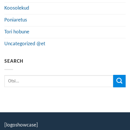
Koosolekud
Poniaretus
Tori hobune
Uncategorized @et
SEARCH
[logoshowcase]