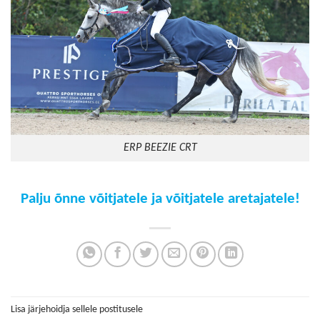
ERP BEEZIE CRT
Palju õnne võitjatele ja võitjatele aretajatele!
Lisa järjehoidja sellele postitusele