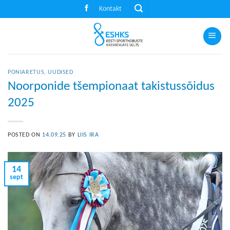
Skip
Kontakt
to
content
PONIARETUS
,
UUDISED
Noorponide tšempionaat takistussõidus
2025
POSTED ON
14.09.25
BY
LIIS IRA
14
sept