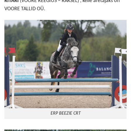
RITARI
(VOORE REEGIUS – RAKSEL) , kelle aretajaks on
VOORE TALLID OÜ.
ERP BEEZIE CRT