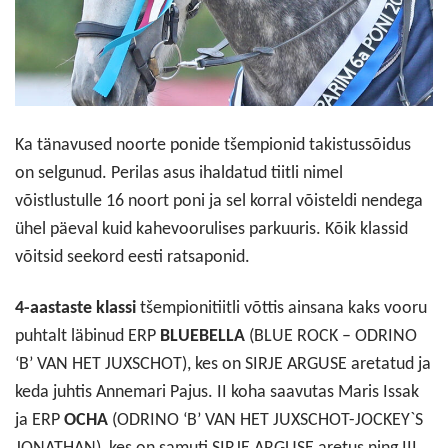
Ka tänavused noorte ponide tšempionid takistussõidus
on selgunud. Perilas asus ihaldatud tiitli nimel
võistlustulle 16 noort poni ja sel korral võisteldi nendega
ühel päeval kuid kahevoorulises parkuuris. Kõik klassid
võitsid seekord eesti ratsaponid.
4-aastaste klassi
tšempionitiitli võttis ainsana kaks vooru
puhtalt läbinud ERP
BLUEBELLA
(BLUE ROCK – ODRINO
‘B’ VAN HET JUXSCHOT), kes on SIRJE ARGUSE aretatud ja
keda juhtis Annemari Pajus. II koha saavutas Maris Issak
ja ERP
OCHA
(ODRINO ‘B’ VAN HET JUXSCHOT-JOCKEY`S