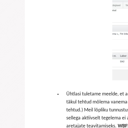
Ühtlasi tuletame meelde, et 
täkul tehtud mõlema vanema p
tehtud.) Meil lõpliku tunnust
sellega aktiivselt tegelema e
aretajate teavitamiseks.
WBFS