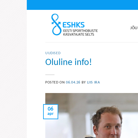
Skip
to
content
JÕU
UUDISED
Oluline info!
POSTED ON
06.04.26
BY
LIIS IRA
06
apr