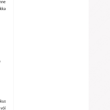
õnne
kka
e
ikus
 või