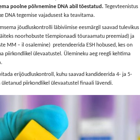
ma poolne põlvnemine DNA abil tõestatud.
Tegevteenistus
ke DNA tegemise vajadusest ka teavitama.
msema jõudluskontrolli läbiviimise eesmärgil saavad tulevikus
näiteks noorhobuste tšempionaadi tõuraamatu preemiad) ja
ste MM – il osalemine) pretendeerida ESH hobused, kes on
na piirkondlikel ülevaatustel. Ülemineku aeg reegli kehtima
.
itada erijõudluskontroll, kuhu saavad kandideerida 4- ja 5-
letanud piirkondlikel ülevaatustel finaali lävendi.