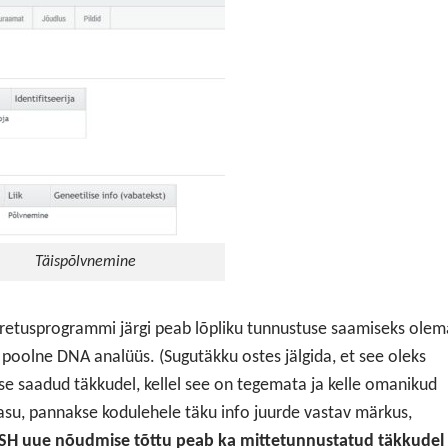
Täispõlvnemine
aretusprogrammi järgi peab lõpliku tunnustuse saamiseks olem
oolne DNA analüüs. (Sugutäkku ostes jälgida, et see oleks
use saadud täkkudel, kellel see on tegemata ja kelle omanikud
i asu, pannakse kodulehele täku info juurde vastav märkus,
H uue nõudmise tõttu peab ka mittetunnustatud täkkudel