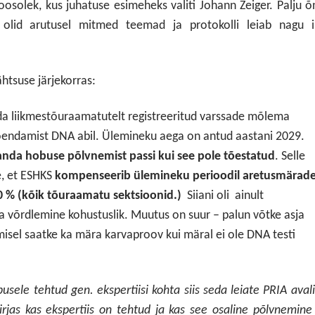
koosolek, kus juhatuse esimeheks valiti Johann Zeiger. Palju 
 olid arutusel mitmed teemad ja protokolli leiab nagu i
htsuse järjekorras:
a liikmestõuraamatutelt registreeritud varssade mõlema
endamist DNA abil. Ülemineku aega on antud aastani 2029.
kanda hobuse põlvnemist passi kui see pole tõestatud
. Selle
e, et ESHKS
kompenseerib ülemineku perioodil aretusmärad
50 % (kõik tõuraamatu sektsioonid.)
Siiani oli ainult
 võrdlemine kohustuslik. Muutus on suur – palun võtke asja
rimisel saatke ka mära karvaproov kui märal ei ole DNA testi
usele tehtud gen. ekspertiisi kohta siis seda leiate PRIA aval
rjas kas ekspertiis on tehtud ja kas see osaline põlvnemine