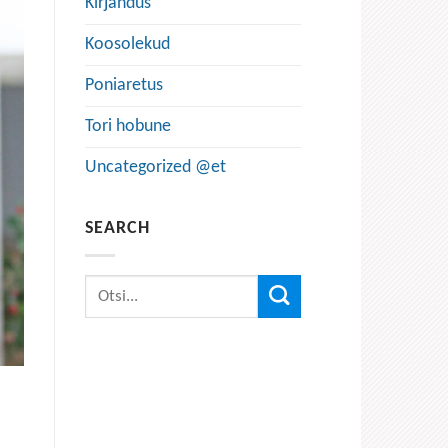
Kirjandus
Koosolekud
Poniaretus
Tori hobune
Uncategorized @et
SEARCH