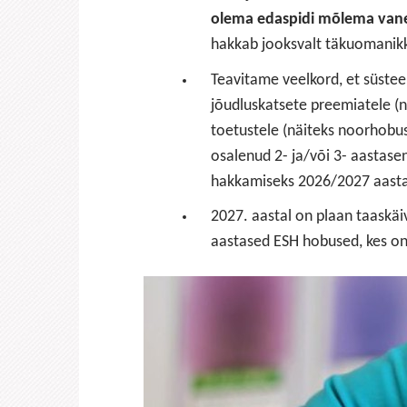
olema edaspidi mõlema vane
hakkab jooksvalt täkuomanik
Teavitame veelkord, et süstee
jõudluskatsete preemiatele (
toetustele (näiteks noorhobu
osalenud 2- ja/või 3- aastase
hakkamiseks 2026/2027 aasta
2027. aastal on plaan taaskäiv
aastased ESH hobused, kes on ü