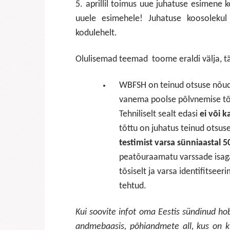
5. aprillil toimus uue juhatuse esimene 
uuele esimehele! Juhatuse koosolekul
kodulehelt.
Olulisemad teemad toome eraldi välja, tä
WBFSH on teinud otsuse nõud
vanema poolse põlvnemise tõ
Tehniliselt sealt edasi
ei või 
tõttu on juhatus teinud otsus
testimist varsa sünniaastal 
peatõuraamatu varssade isaga
tõsiselt ja varsa identifitsee
tehtud.
Kui soovite infot oma Eestis sündinud hob
andmebaasis, põhiandmete all, kus on ki