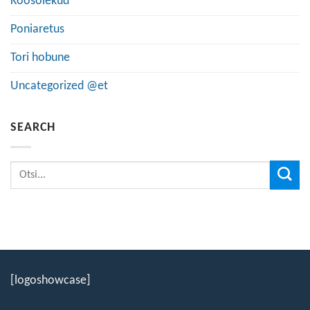
Koosolekud
Poniaretus
Tori hobune
Uncategorized @et
SEARCH
[logoshowcase]