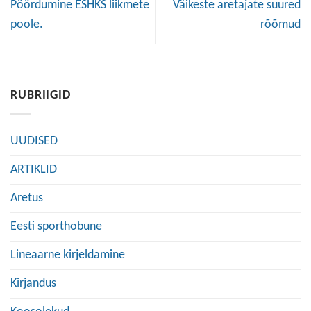
Pöördumine ESHKS liikmete
Väikeste aretajate suured
poole.
rõõmud
RUBRIIGID
UUDISED
ARTIKLID
Aretus
Eesti sporthobune
Lineaarne kirjeldamine
Kirjandus