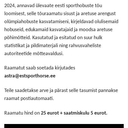
2024, annavad ülevaate eesti sporthobuste tõu
loomisest, selle tõuraamatu sisust ja aretuse arengust
olümpiahobuste kasvatamiseni, kirjeldavad olulisemaid
hobuseid, edukamaid kasvatajaid ja moodsa aretuse
põhimõtteid. Kasutatud ja esitatud on suur hulk
statistikat ja pildimaterjali ning rahvusvaheliste
autoriteetide mõtteavaldusi.
Raamatut saab soetada kirjutades
astra@estsporthorse.ee
Teile saadetakse arve ja pärast selle tasumist pannakse
raamat postiautomaati.
Raamatu hind on
25 eurot + saatmiskulu 5 eurot.