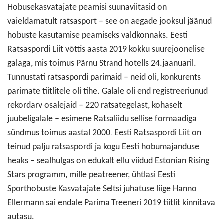
Hobusekasvatajate peamisi suunaviitasid on
vaieldamatult ratsasport – see on aegade jooksul jäänud
hobuste kasutamise peamiseks valdkonnaks. Eesti
Ratsaspordi Liit võttis aasta 2019 kokku suurejoonelise
galaga, mis toimus Pärnu Strand hotells 24.jaanuaril.
Tunnustati ratsaspordi parimaid – neid oli, konkurents
parimate tiitlitele oli tihe. Galale oli end registreeriunud
rekordarv osalejaid – 220 ratsategelast, kohaselt
juubeligalale – esimene Ratsaliidu sellise formaadiga
sündmus toimus aastal 2000. Eesti Ratsaspordi Liit on
teinud palju ratsaspordi ja kogu Eesti hobumajanduse
heaks – sealhulgas on edukalt ellu viidud Estonian Rising
Stars programm, mille peatreener, ühtlasi Eesti
Sporthobuste Kasvatajate Seltsi juhatuse liige Hanno
Ellermann sai endale Parima Treeneri 2019 tiitlit kinnitava
autasu.