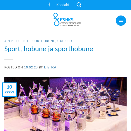
Skip
Kontakt
to
content
ARTIKLID
,
EESTI SPORTHOBUNE
,
UUDISED
Sport, hobune ja sporthobune
POSTED ON
10.02.20
BY
LIIS IRA
10
veebr