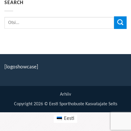
SEARCH
[logoshowcase]
Arhiiv
Copyright 2026 © Eesti Sporthobuste Kasvatajate Selts
Eesti