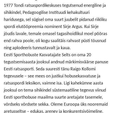
1977 Tondi ratsaspordikeskuses tegutsenud energiline ja
sihikindel, Pedagoogilise Instituudi kehakultuuri
haridusega, sel sügisel oma suurt juubelit pidanud riikliku
spordi elutööpreemia nominent Sirje Argus. Kui Sirje
jõudis lavale, temale omasel tagasihoidlikul moel pööras
end rahva poole, oli kogu saalitäis rahvast püsti tõusnud
ning aplodeeris tunnustavalt ja kaua.
Eesti Sporthobuste Kasvatajate Selts on oma 20
tegustsemisaasta jooksul andnud märkimisväärse panuse
Eesti ratsasporti. Seda suuresti tänu Raigo Kollomi
tegevusele – see mees on justkui hobusekasvatuse ja
ratsaspordi leksikon, vaimne isa. Ligi kahekümne aasta
jooksul on tema sihikindel süstemaatiline tegevus viinud
Eesti sporthobuse maailma suurte aretajate tasemele,
võrdseks võrdsete sekka. Oleme Euroopa üks nooremaid
aretusseltse – edukas, arenev ja konkurentsivõimeline.