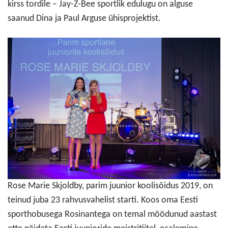
kirss tordile – Jay-Z-Bee sportlik edulugu on alguse
saanud Dina ja Paul Arguse ühisprojektist.
Rose Marie Skjoldby, parim juunior koolisõidus 2019, on
teinud juba 23 rahvusvahelist starti. Koos oma Eesti
sporthobusega Rosinantega on temal möödunud aastast