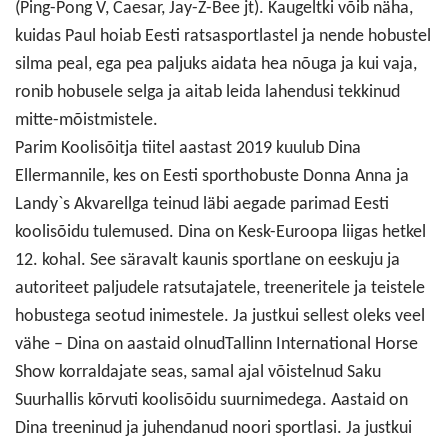
(Ping-Pong V, Caesar, Jay-Z-Bee jt). Kaugeltki võib näha,
kuidas Paul hoiab Eesti ratsasportlastel ja nende hobustel
silma peal, ega pea paljuks aidata hea nõuga ja kui vaja,
ronib hobusele selga ja aitab leida lahendusi tekkinud
mitte-mõistmistele.
Parim Koolisõitja tiitel aastast 2019 kuulub Dina
Ellermannile, kes on Eesti sporthobuste Donna Anna ja
Landy`s Akvarellga teinud läbi aegade parimad Eesti
koolisõidu tulemused. Dina on Kesk-Euroopa liigas hetkel
12. kohal. See säravalt kaunis sportlane on eeskuju ja
autoriteet paljudele ratsutajatele, treeneritele ja teistele
hobustega seotud inimestele. Ja justkui sellest oleks veel
vähe – Dina on aastaid olnudTallinn International Horse
Show korraldajate seas, samal ajal võistelnud Saku
Suurhallis kõrvuti koolisõidu suurnimedega. Aastaid on
Dina treeninud ja juhendanud noori sportlasi. Ja justkui