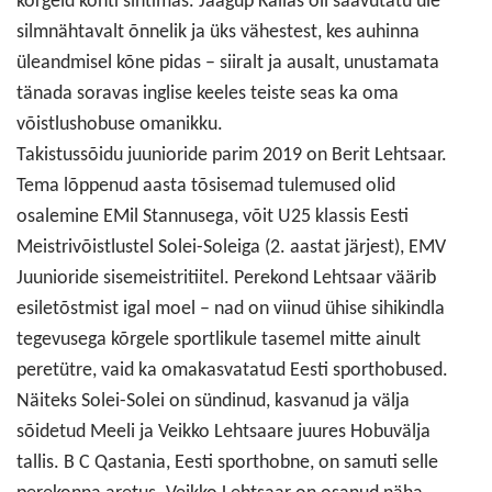
kõrgeid kohti sihtimas. Jaagup Kallas oli saavutatu üle
silmnähtavalt õnnelik ja üks vähestest, kes auhinna
üleandmisel kõne pidas – siiralt ja ausalt, unustamata
tänada soravas inglise keeles teiste seas ka oma
võistlushobuse omanikku.
Takistussõidu juunioride parim 2019 on Berit Lehtsaar.
Tema lõppenud aasta tõsisemad tulemused olid
osalemine EMil Stannusega, võit U25 klassis Eesti
Meistrivõistlustel Solei-Soleiga (2. aastat järjest), EMV
Juunioride sisemeistritiitel. Perekond Lehtsaar väärib
esiletõstmist igal moel – nad on viinud ühise sihikindla
tegevusega kõrgele sportlikule tasemel mitte ainult
peretütre, vaid ka omakasvatatud Eesti sporthobused.
Näiteks Solei-Solei on sündinud, kasvanud ja välja
sõidetud Meeli ja Veikko Lehtsaare juures Hobuvälja
tallis. B C Qastania, Eesti sporthobne, on samuti selle