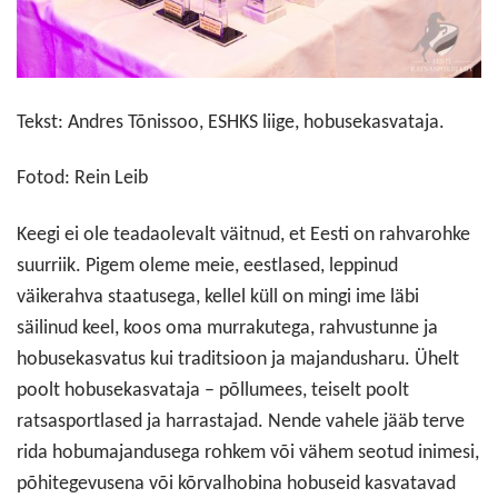
Tekst: Andres Tõnissoo, ESHKS liige, hobusekasvataja.
Fotod: Rein Leib
Keegi ei ole teadaolevalt väitnud, et Eesti on rahvarohke
suurriik. Pigem oleme meie, eestlased, leppinud
väikerahva staatusega, kellel küll on mingi ime läbi
säilinud keel, koos oma murrakutega, rahvustunne ja
hobusekasvatus kui traditsioon ja majandusharu. Ühelt
poolt hobusekasvataja – põllumees, teiselt poolt
ratsasportlased ja harrastajad. Nende vahele jääb terve
rida hobumajandusega rohkem või vähem seotud inimesi,
põhitegevusena või kõrvalhobina hobuseid kasvatavad