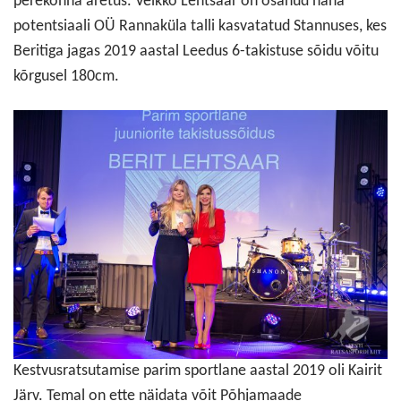
perekonna aretus. Veikko Lehtsaar on osanud näha
potentsiaali OÜ Rannaküla talli kasvatatud Stannuses, kes
Beritiga jagas 2019 aastal Leedus 6-takistuse sõidu võitu
kõrgusel 180cm.
Kestvusratsutamise parim sportlane aastal 2019 oli Kairit
Järv. Temal on ette näidata võit Põhjamaade