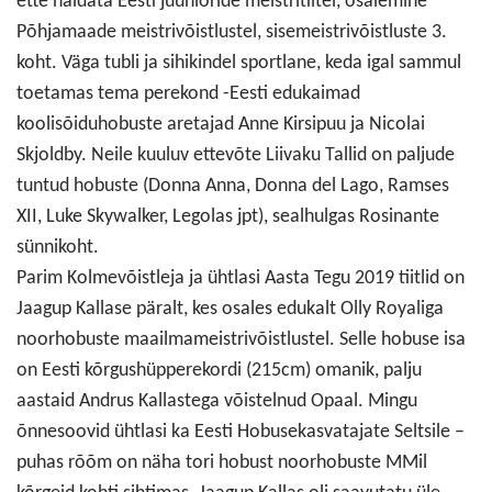
ette näidata Eesti juunioride meistritiitel, osalemine
Põhjamaade meistrivõistlustel, sisemeistrivõistluste 3.
koht. Väga tubli ja sihikindel sportlane, keda igal sammul
toetamas tema perekond -Eesti edukaimad
koolisõiduhobuste aretajad Anne Kirsipuu ja Nicolai
Skjoldby. Neile kuuluv ettevõte Liivaku Tallid on paljude
tuntud hobuste (Donna Anna, Donna del Lago, Ramses
XII, Luke Skywalker, Legolas jpt), sealhulgas Rosinante
sünnikoht.
Parim Kolmevõistleja ja ühtlasi Aasta Tegu 2019 tiitlid on
Jaagup Kallase päralt, kes osales edukalt Olly Royaliga
noorhobuste maailmameistrivõistlustel. Selle hobuse isa
on Eesti kõrgushüpperekordi (215cm) omanik, palju
aastaid Andrus Kallastega võistelnud Opaal. Mingu
õnnesoovid ühtlasi ka Eesti Hobusekasvatajate Seltsile –
puhas rõõm on näha tori hobust noorhobuste MMil