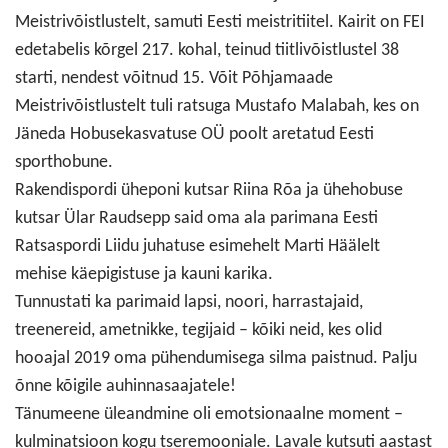
Meistrivõistlustelt, samuti Eesti meistritiitel. Kairit on FEI
edetabelis kõrgel 217. kohal, teinud tiitlivõistlustel 38
starti, nendest võitnud 15. Võit Põhjamaade
Meistrivõistlustelt tuli ratsuga Mustafo Malabah, kes on
Jäneda Hobusekasvatuse OÜ poolt aretatud Eesti
sporthobune.
Rakendispordi üheponi kutsar Riina Rõa ja ühehobuse
kutsar Ülar Raudsepp said oma ala parimana Eesti
Ratsaspordi Liidu juhatuse esimehelt Marti Häälelt
mehise käepigistuse ja kauni karika.
Tunnustati ka parimaid lapsi, noori, harrastajaid,
treenereid, ametnikke, tegijaid – kõiki neid, kes olid
hooajal 2019 oma pühendumisega silma paistnud. Palju
õnne kõigile auhinnasaajatele!
Tänumeene üleandmine oli emotsionaalne moment –
kulminatsioon kogu tseremooniale. Lavale kutsuti aastast