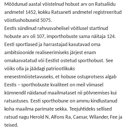
Möödunud aastal võistelnud hobust arv on Ratsaliidu
andmetel 1452, kokku Ratsaneti andmetel registreeritud
võistlushobuseid 5075.
Eestis sündinud rahvusvahelisel võitlusel startinud
hobuste arv oli 107, importhobuste sama näitaja 124.
Eesti sportlased ja harrastajad kasutavad oma
ambitsioonide realiseerimiseks järjest enam
omakasvatatud või Eestist ostetud sporthobust. See
võiks olla ja jäädagi patriootlikuks
enesestmõistetavuseks, et hobuse ostuprotsess algab
Eestis – sporthobuste kvaliteet on meil viimasel
kümnendil näidanud maailmataset nii põlvnemises kui
ratsastuses. Eesti sporthobune on ammu kindlustanud
koha maailma parimate sekka. Teejuhtideks sellised
ratsud nagu Herold N, Alfons Ra, Caesar, Wilander, Fee ja
teised.