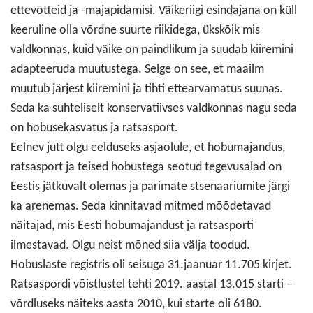
ettevõtteid ja -majapidamisi. Väikeriigi esindajana on küll
keeruline olla võrdne suurte riikidega, ükskõik mis
valdkonnas, kuid väike on paindlikum ja suudab kiiremini
adapteeruda muutustega. Selge on see, et maailm
muutub järjest kiiremini ja tihti ettearvamatus suunas.
Seda ka suhteliselt konservatiivses valdkonnas nagu seda
on hobusekasvatus ja ratsasport.
Eelnev jutt olgu eelduseks asjaolule, et hobumajandus,
ratsasport ja teised hobustega seotud tegevusalad on
Eestis jätkuvalt olemas ja parimate stsenaariumite järgi
ka arenemas. Seda kinnitavad mitmed mõõdetavad
näitajad, mis Eesti hobumajandust ja ratsasporti
ilmestavad. Olgu neist mõned siia välja toodud.
Hobuslaste registris oli seisuga 31.jaanuar 11.705 kirjet.
Ratsaspordi võistlustel tehti 2019. aastal 13.015 starti –
võrdluseks näiteks aasta 2010, kui starte oli 6180.