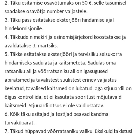
2. Täku esitamise osavõtumaks on 50 €, selle tasumisel
saadakse osavõtja number valjastele.
3. Täku pass esitatakse eksterjööri hindamise ajal
hindekomisjonile.
4. Täkkude nimekiri ja esinemisjärjekord koostatakse ja
avaldatakse 3. märtsiks.
5. Täkke esitatakse eksterjööri ja tervisliku seisukorra
hindamiseks sadulata ja kaitsmeteta. Sadulas oma
ratsaniku all ja võõrratsaniku all on igasugused
abiratsmed ja tavalistest suulistest erinev valjastus
keelatud, tavalised kaitsmed on lubatud, aga stjuuardil on
õigus kontrollida, et ei kasutata sooritust mõjutavaid
kaitsmeid. Stjuuardi otsus ei ole vaidlustatav.
6. Kõik täku esitajad ja testijad peavad kandma
turvakübarat.
7. Täkud hüppavad võõrratsaniku valikul üksikuid takistusi