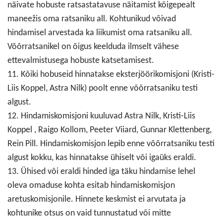
näivate hobuste ratsastatavuse näitamist kõigepealt
maneežis oma ratsaniku all. Kohtunikud võivad
hindamisel arvestada ka liikumist oma ratsaniku all.
Võõrratsanikel on õigus keelduda ilmselt vähese
ettevalmistusega hobuste katsetamisest.
11. Kõiki hobuseid hinnatakse eksterjöörikomisjoni (Kristi-
Liis Koppel, Astra Nilk) poolt enne võõrratsaniku testi
algust.
12. Hindamiskomisjoni kuuluvad Astra Nilk, Kristi-Liis
Koppel , Raigo Kollom, Peeter Viiard, Gunnar Klettenberg,
Rein Pill. Hindamiskomisjon lepib enne võõrratsaniku testi
algust kokku, kas hinnatakse ühiselt või igaüks eraldi.
13. Ühised või eraldi hinded iga täku hindamise lehel
oleva omaduse kohta esitab hindamiskomisjon
aretuskomisjonile. Hinnete keskmist ei arvutata ja
kohtunike otsus on vaid tunnustatud või mitte