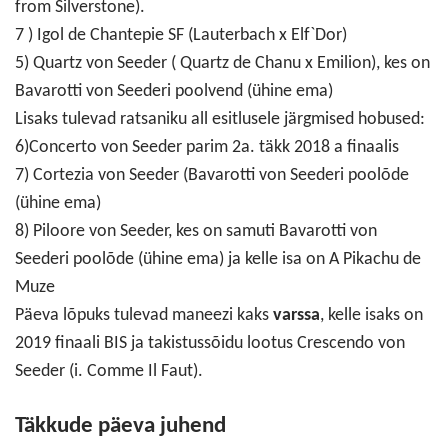
from Silverstone).
7 ) Igol de Chantepie SF (Lauterbach x Elf`Dor)
5) Quartz von Seeder ( Quartz de Chanu x Emilion), kes on
Bavarotti von Seederi poolvend (ühine ema)
Lisaks tulevad ratsaniku all esitlusele järgmised hobused:
6)Concerto von Seeder parim 2a. täkk 2018 a finaalis
7) Cortezia von Seeder (Bavarotti von Seederi poolõde
(ühine ema)
8) Piloore von Seeder, kes on samuti Bavarotti von
Seederi poolõde (ühine ema) ja kelle isa on A Pikachu de
Muze
Päeva lõpuks tulevad maneezi kaks
varssa
, kelle isaks on
2019 finaali BIS ja takistussõidu lootus Crescendo von
Seeder (i. Comme Il Faut).
Täkkude päeva juhend