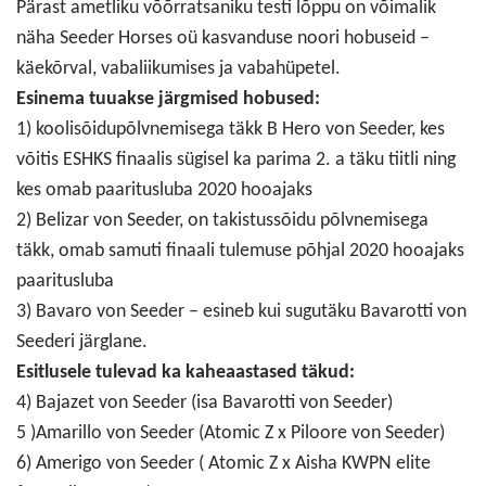
Pärast ametliku võõrratsaniku testi lõppu on võimalik
näha Seeder Horses oü kasvanduse noori hobuseid –
käekõrval, vabaliikumises ja vabahüpetel.
Esinema tuuakse järgmised hobused:
1) koolisõidupõlvnemisega täkk B Hero von Seeder, kes
võitis ESHKS finaalis sügisel ka parima 2. a täku tiitli ning
kes omab paaritusluba 2020 hooajaks
2) Belizar von Seeder, on takistussõidu põlvnemisega
täkk, omab samuti finaali tulemuse põhjal 2020 hooajaks
paaritusluba
3) Bavaro von Seeder – esineb kui sugutäku Bavarotti von
Seederi järglane.
Esitlusele tulevad ka kaheaastased täkud:
4) Bajazet von Seeder (isa Bavarotti von Seeder)
5 )Amarillo von Seeder (Atomic Z x Piloore von Seeder)
6) Amerigo von Seeder ( Atomic Z x Aisha KWPN elite