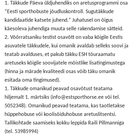
1. Täkkude Päeva üldjuhendiks on aretusprogrammi osa
“Eesti sporthobuste jõudluskontroll. Sugutäkkude
kandidaatide katsete juhend.” Juhatusel on õigus
käesoleva juhendiga muuta selle rakendamise sätteid.
2. Võõrratsaniku testist osavõtt on vaba kõigile Eestis
asuvatele täkkudele, kui omanik avaldab selleks soovi ja
teatab avalduses, et pakub täkku ESH tõuraamatu
aretuseks kõigile soovijatele mõistlike lisatingimustega
(hinna ja märade kvaliteedi osas võib täku omanik
esitada oma tingimused).
1. Täkkude omanikud peavad osavõtust teatama
hiljemalt 1. märtsiks (info@estsporthorse.ee või tel.
5052348). Omanikud peavad teatama, kas taotletakse
hüppehobuse või koolisõiduhobuse aretuslitsentsi.
Tallikohtade saamiseks kokku leppida Raili Pillmanniga
(tel. 53985994)