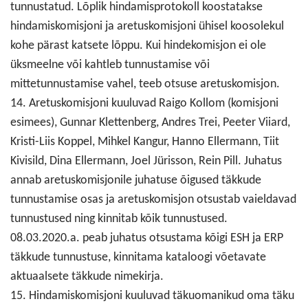
tunnustatud. Lõplik hindamisprotokoll koostatakse
hindamiskomisjoni ja aretuskomisjoni ühisel koosolekul
kohe pärast katsete lõppu. Kui hindekomisjon ei ole
üksmeelne või kahtleb tunnustamise või
mittetunnustamise vahel, teeb otsuse aretuskomisjon.
14. Aretuskomisjoni kuuluvad Raigo Kollom (komisjoni
esimees), Gunnar Klettenberg, Andres Trei, Peeter Viiard,
Kristi-Liis Koppel, Mihkel Kangur, Hanno Ellermann, Tiit
Kivisild, Dina Ellermann, Joel Jürisson, Rein Pill. Juhatus
annab aretuskomisjonile juhatuse õigused täkkude
tunnustamise osas ja aretuskomisjon otsustab vaieldavad
tunnustused ning kinnitab kõik tunnustused.
08.03.2020.a. peab juhatus otsustama kõigi ESH ja ERP
täkkude tunnustuse, kinnitama kataloogi võetavate
aktuaalsete täkkude nimekirja.
15. Hindamiskomisjoni kuuluvad täkuomanikud oma täku