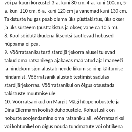
või parkuuri kõrgustel 3-a. kuni 80 cm, 4-a. kuni 100cm, 5-
a. kuni 110 cm, 6-a. kuni 120 cm ja vanemad kuni 130 cm.
Takistuste hulgas peab olema üks püsttakistus, üks okser
ja üks süsteem (püsttakistus ja okser, vahe ca 10,5 m).
8. Koolisõidutäkkudena litsentsi taotlevad hobused
hüppama ei pea.
9. Võõrratsaniku testi stardijärjekorra alusel tulevad
täkud oma ratsanikega ajakavas määratud ajal maneeži
ja hindekomisjon alustab nende liikumise ning käitumise
hindamist. Võõrratsanik alustab testimist sadulas
stardijärjekorras. Võõrratsanikul on õigus otsustada
takistuste muutmise üle
10. Võõrratsanikud on Margit Mägi hüppehobustele ja
Dina Ellermann koolisõiduhobustele. Kohustuslik on
hobuste soojendamine oma ratsaniku all, võõrratsanikel
või kohtunikel on õigus nõuda tundmatute või ohtlikena