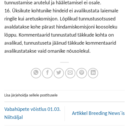
tunnustamise arutelul ja hääletamisel ei osale.
16. Üksikute kohtunike hindeid ei avalikustata laiemale
ringile kui aretuskomisjon. Lõplikud tunnustusotsused
avaldatakse kohe pärast hindamiskomisjoni koosoleku
lõppu. Kommentaarid tunnustatud täkkude kohta on
avalikud, tunnustuseta jäänud täkkude kommentaarid
avalikustatakse vaid omanike nõusolekul.
Lisa järjehoidja sellele postitusele
Vabahüpete võistlus 01.03.
Artikkel Breeding News´is
Niitväljal