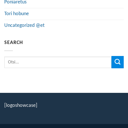
Poniaretus
Tori hobune
Uncategorized @et
SEARCH
[logoshowcase]