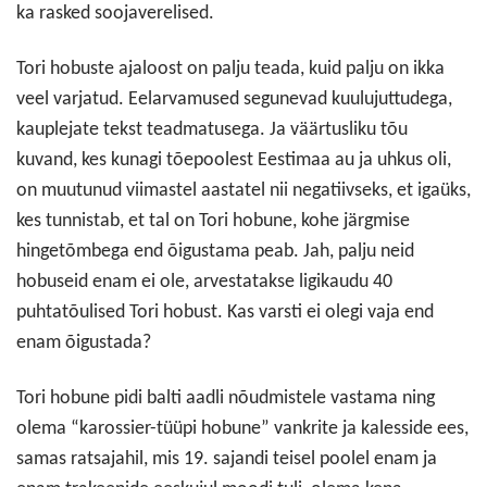
ka rasked soojaverelised.
Tori hobuste ajaloost on palju teada, kuid palju on ikka
veel varjatud. Eelarvamused segunevad kuulujuttudega,
kauplejate tekst teadmatusega. Ja väärtusliku tõu
kuvand, kes kunagi tõepoolest Eestimaa au ja uhkus oli,
on muutunud viimastel aastatel nii negatiivseks, et igaüks,
kes tunnistab, et tal on Tori hobune, kohe järgmise
hingetõmbega end õigustama peab. Jah, palju neid
hobuseid enam ei ole, arvestatakse ligikaudu 40
puhtatõulised Tori hobust. Kas varsti ei olegi vaja end
enam õigustada?
Tori hobune pidi balti aadli nõudmistele vastama ning
olema “karossier-tüüpi hobune” vankrite ja kalesside ees,
samas ratsajahil, mis 19. sajandi teisel poolel enam ja