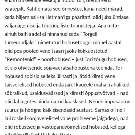
enam trakeenide eeskujul moodi tuli, olema kena
vaatepilt. Kahtlemata see õnnestus, kuna need märad,
keda hiljem esi-isa Hetman’iga paaritati, olid juba ühtlase
väljanägemise ja tõutüüpiliste tunnustega. Aga mitte
ainult balti aadel ei hinnanud seda “Torgeli
tumeraudjaks” nimetatud hobusetougu: mõnel aastal
olid pea pooled vene tsaari jaoks kokkuostetud
“Remontenid” – noorhobused – just Tori tõugu hobused,
et siis ohvitseride sõjaväeratsahobustena teenida. Tori
hobused sobisid selleks ülihästi ja jätsid kiired vene
täisverelised hobused enda järel kaugele maha: rahulikud,
sõbralikud, usaldusväärsed ja kiiresti õppustvõtvad – nad
olid lahingutes hindamatud kaaslased. Nende imposantne
suurus ja hoogne käik sisendasid austust. Samas oli neil
kui raskeil soojaverelistel vähe probleeme jalgadega, nad
olid robustsed ja vastupanuvõimelised hobused, kellega