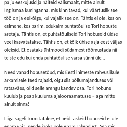
palju eeskujusid ja näiteid välismaalt, mitte ainult
Inglismaa kuninganna, mis kinnitavad, kui väärtuslik see
töö on ja eelkõige, kui vajalik see on. Tähtis ei ole, kes on
esimene, kes parim, edukaim puhtatõulise Tori hobuste
aretaja. Tähtis on, et puhtatõuliseid Tori hobuseid üldse
veel kasvatatakse. Tähtis on, et kõik ühise asja eest väljas
oleksid. Et osataks ühtmoodi südamest rõõmustada nii
teiste edu kui enda puhtatõulise varsa sünni üle…
Need vanad hobusetõud, mis Eesti inimeste rahvuslikule
ärkamisele teed rajasid, olgu siis põllumajanduses või
ratsaväes, olid selle arengu kandev osa. Tori hobune
kuulub ja peab kuuluma ajalooraamatusse – aga mitte
ainult sinna!
Liiga sageli toonitatakse, et neid raskeid hobuseid ei ole
enam vaja, nende jaoks pole enam rakendust. Aga mis