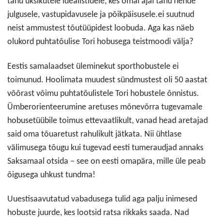
tänu üksikutele idealistidele, kes omal ajal tänu nende
julgusele, vastupidavusele ja põikpäisusele.ei suutnud
neist ammustest tõutüüpidest loobuda. Aga kas näeb
olukord puhtatõulise Tori hobusega teistmoodi välja?
Eestis samalaadset üleminekut sporthobustele ei
toimunud. Hoolimata muudest sündmustest oli 50 aastat
võõrast võimu puhtatõulistele Tori hobustele õnnistus.
Ümberorienteerumine aretuses mõnevõrra tugevamale
hobusetüübile toimus ettevaatlikult, vanad head aretajad
said oma tõuaretust rahulikult jätkata. Nii ühtlase
välimusega tõugu kui tugevad eesti tumeraudjad annaks
Saksamaal otsida – see on eesti omapära, mille üle peab
õigusega uhkust tundma!
Uuestisaavutatud vabadusega tulid aga palju inimesed
hobuste juurde, kes lootsid ratsa rikkaks saada. Nad