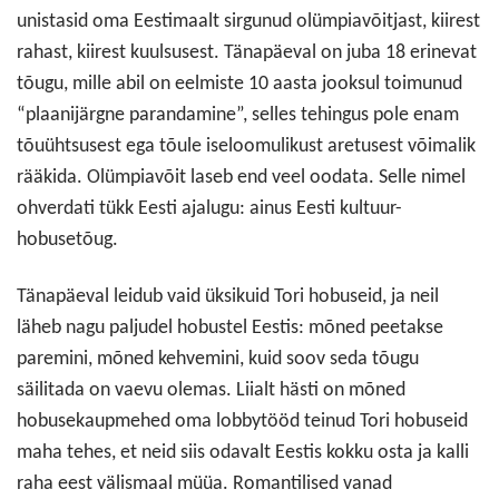
unistasid oma Eestimaalt sirgunud olümpiavõitjast, kiirest
rahast, kiirest kuulsusest. Tänapäeval on juba 18 erinevat
tõugu, mille abil on eelmiste 10 aasta jooksul toimunud
“plaanijärgne parandamine”, selles tehingus pole enam
tõuühtsusest ega tõule iseloomulikust aretusest võimalik
rääkida. Olümpiavõit laseb end veel oodata. Selle nimel
ohverdati tükk Eesti ajalugu: ainus Eesti kultuur-
hobusetõug.
Tänapäeval leidub vaid üksikuid Tori hobuseid, ja neil
läheb nagu paljudel hobustel Eestis: mõned peetakse
paremini, mõned kehvemini, kuid soov seda tõugu
säilitada on vaevu olemas. Liialt hästi on mõned
hobusekaupmehed oma lobbytööd teinud Tori hobuseid
maha tehes, et neid siis odavalt Eestis kokku osta ja kalli
raha eest välismaal müüa. Romantilised vanad