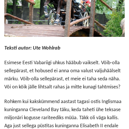
Teksti autor: Ute Wohlrab
Esimese Eesti Vabariigi uhkus hääbub vaikselt. Võib-olla
sellepärast, et hobused ei anna oma valust valjuhäälselt
märku. Võib-olla sellepärast, et meie ei taha seda näha.
Või on köik jälle lihtsalt rahas ja mitte kunagi tahtmises?
Rohkem kui kakskümmend aastast tagasi ostis Inglismaa
kuninganna Cleveland Bay täku, keda taheti ühe teksase
miljonäri kogusse rariteediks müüa. Täkk oli väga kallis.
Aga just sellega püstitas kuninganna Elisabeth II endale