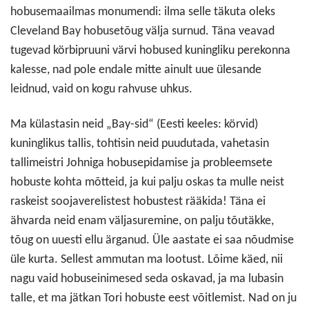
hobusemaailmas monumendi: ilma selle täkuta oleks
Cleveland Bay hobusetõug välja surnud. Täna veavad
tugevad körbipruuni värvi hobused kuningliku perekonna
kalesse, nad pole endale mitte ainult uue ülesande
leidnud, vaid on kogu rahvuse uhkus.
Ma külastasin neid „Bay-sid“ (Eesti keeles: körvid)
kuninglikus tallis, tohtisin neid puudutada, vahetasin
tallimeistri Johniga hobusepidamise ja probleemsete
hobuste kohta mõtteid, ja kui palju oskas ta mulle neist
raskeist soojaverelistest hobustest rääkida! Täna ei
ähvarda neid enam väljasuremine, on palju tõutäkke,
tõug on uuesti ellu ärganud. Üle aastate ei saa nõudmise
üle kurta. Sellest ammutan ma lootust. Lõime käed, nii
nagu vaid hobuseinimesed seda oskavad, ja ma lubasin
talle, et ma jätkan Tori hobuste eest võitlemist. Nad on ju