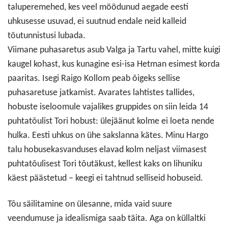
taluperemehed, kes veel möödunud aegade eesti
uhkusesse usuvad, ei suutnud endale neid kalleid
tõutunnistusi lubada.
Viimane puhasaretus asub Valga ja Tartu vahel, mitte kuigi
kaugel kohast, kus kunagine esi-isa Hetman esimest korda
paaritas. Isegi Raigo Kollom peab õigeks sellise
puhasaretuse jatkamist. Avarates lahtistes tallides,
hobuste iseloomule vajalikes gruppides on siin leida 14
puhtatõulist Tori hobust: ülejäänut kolme ei loeta nende
hulka. Eesti uhkus on ühe sakslanna kätes. Minu Hargo
talu hobusekasvanduses elavad kolm neljast viimasest
puhtatõulisest Tori tõutäkust, kellest kaks on lihuniku
käest päästetud – keegi ei tahtnud selliseid hobuseid.
Tõu säilitamine on ülesanne, mida vaid suure
veendumuse ja idealismiga saab täita. Aga on küllaltki