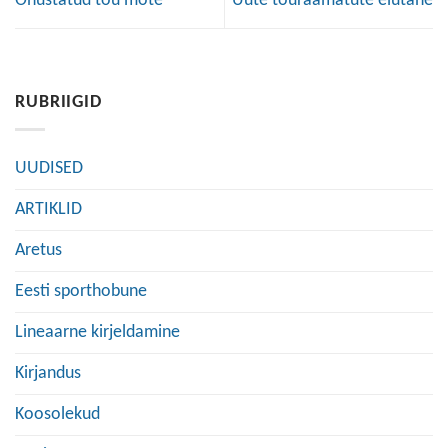
Ohustatud tõu mõte
Uute tõuraamatute elutahe
RUBRIIGID
UUDISED
ARTIKLID
Aretus
Eesti sporthobune
Lineaarne kirjeldamine
Kirjandus
Koosolekud