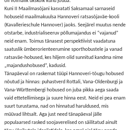
oli võimalik ükskõik kuhu jõuda.
Kuni II Maailmasõjani kasvatati Saksamaal sarnaseid
hobuseid maailmakuulsa Hannoveri ratsasõjaväe-kooli
(Kavallerieschule Hannover) jaoks. Seejärel muutus nende
otstarbe, industrialiseeruv põllumajandus ei “vajanud”
neid enam. Toimus tänasest perspektiivist vaadatuna
saatuslik ümberorienteerumine sporthobustele ja vanad
ratsaväe-hobused, kes hiljem olid sunnitud kandma nime
„majandushobused“, kadusid.
Tänapäeval on raskemat tüüpi Hannoveri-tõugu hobused
nõutud ja hinnas: puhastverd Rottali, Vana-Oldenburgi ja
Vana-Württembergi hobused on juba pikka aega saada
vaid ettetellimisega ja suure hinna eest. Neid ei pea enam
suurt turustama, nad on hinnatud haruldused, mis
müüvad lihtsalt. Aga just need tänapäeval jälle
populaarsed rasked soojaverelised on säilitatud ainult