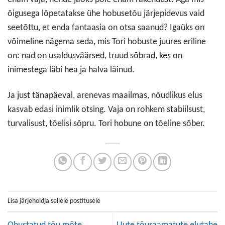
õigusega lõpetatakse ühe hobusetõu järjepidevus vaid
seetõttu, et enda fantaasia on otsa saanud? Igaüks on
võimeline nägema seda, mis Tori hobuste juures eriline
on: nad on usaldusväärsed, truud sõbrad, kes on
inimestega läbi hea ja halva läinud.
Ja just tänapäeval, arenevas maailmas, nõudlikus elus
kasvab edasi inimlik otsing. Vaja on rohkem stabiilsust,
turvalisust, tõelisi sõpru. Tori hobune on tõeline sõber.
Lisa järjehoidja sellele postitusele