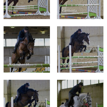
Zuriso
Cambodia
Natkingkey SR
Vincent