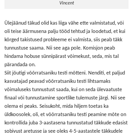
Vincent
Ülejäänud täkud olid kas liiga vähe ette valmistatud, või
oli teise äärmusena palju tööd tehtud ja loodetud, et kui
kõrged takistused probleeme ei valmista, siis peab täkk
tunnustuse saama. Nii see aga pole. Komisjon peab
hindama hobuse sünnipärast võimekust, seda, mis tal
pärandada on.
Siit jõutigi võõrratsaniku testi mõtteni. Nenditi, et paljud
kasvatajad peavad võõrratsaniku testi lihtsamaks
võimaluseks tunnustust saada, kui on seda ülevaatuste
finaal või tunnustamine sportlike tulemuste järgi. Nii see
olema ei peaks. Seisukoht, mida hiljem toetas ka
üldkoosolek, oli, et võõrratsaniku testi peamine mõte on
kontrollida juba 3-aastasena tunnustatud täkkude edasist
sobivust aretusse ja see oleks 4-5-aastastele täkkudele