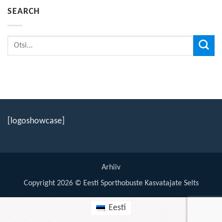
SEARCH
[logoshowcase]
Arhiiv
Copyright 2026 © Eesti Sporthobuste Kasvatajate Selts
Eesti