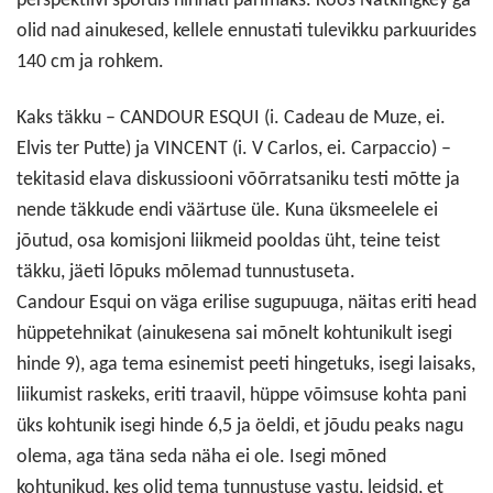
perspektiivi spordis hinnati parimaks. Koos Natkingkey’ga
olid nad ainukesed, kellele ennustati tulevikku parkuurides
140 cm ja rohkem.
Kaks täkku – CANDOUR ESQUI (i. Cadeau de Muze, ei.
Elvis ter Putte) ja VINCENT (i. V Carlos, ei. Carpaccio) –
tekitasid elava diskussiooni võõrratsaniku testi mõtte ja
nende täkkude endi väärtuse üle. Kuna üksmeelele ei
jõutud, osa komisjoni liikmeid pooldas üht, teine teist
täkku, jäeti lõpuks mõlemad tunnustuseta.
Candour Esqui on väga erilise sugupuuga, näitas eriti head
hüppetehnikat (ainukesena sai mõnelt kohtunikult isegi
hinde 9), aga tema esinemist peeti hingetuks, isegi laisaks,
liikumist raskeks, eriti traavil, hüppe võimsuse kohta pani
üks kohtunik isegi hinde 6,5 ja öeldi, et jõudu peaks nagu
olema, aga täna seda näha ei ole. Isegi mõned
kohtunikud, kes olid tema tunnustuse vastu, leidsid, et