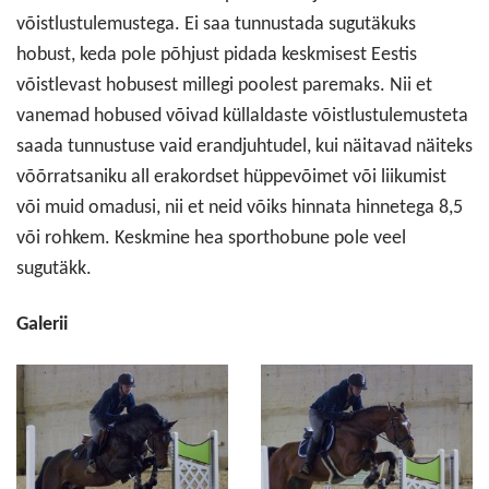
võistlustulemustega. Ei saa tunnustada sugutäkuks
hobust, keda pole põhjust pidada keskmisest Eestis
võistlevast hobusest millegi poolest paremaks. Nii et
vanemad hobused võivad küllaldaste võistlustulemusteta
saada tunnustuse vaid erandjuhtudel, kui näitavad näiteks
võõrratsaniku all erakordset hüppevõimet või liikumist
või muid omadusi, nii et neid võiks hinnata hinnetega 8,5
või rohkem. Keskmine hea sporthobune pole veel
sugutäkk.
Galerii