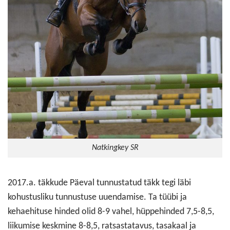
Natkingkey SR
2017.a. täkkude Päeval tunnustatud täkk tegi läbi
kohustusliku tunnustuse uuendamise. Ta tüübi ja
kehaehituse hinded olid 8-9 vahel, hüppehinded 7,5-8,5,
liikumise keskmine 8-8,5, ratsastatavus, tasakaal ja