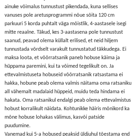
ainuke võimalus tunnustust pikendada, kuna sellises
vanuses pole aretusprogrammi nõue sõita 120 cm
parkuuri 5 korda puhtalt väga mõistlik, 4-aastasele isegi
mitte reaalne. Täkud, kes 3-aastasena pole tunnustust
saanud, peavad olema küllalt erilised, et neid hiljem
tunnustada võrdselt varakult tunnustatud täkkudega. Ei
maksa loota, et võõrratsanik paneb hobuse käima ja
hüppama paremini, kui ta võimed tegelikult on. Ja
ettevalmistuseta hobuseid võõrratsanik ratsastama ei
hakka, hobune peab olema valmis näitama oma ratsaniku
all vähemalt madalaid hüppeid, muidu teda hindama ei
hakata. Oma ratsanikul endalgi peab olema ettevalmistus
hobust korralikult näidata. Kohtunikke häiris mõnikord ka
mõne hobuse lohakas välimus, kasvõi patside
puudumine.
Vanemad kui 5-a hobused peaksid üldjuhul tõestama end