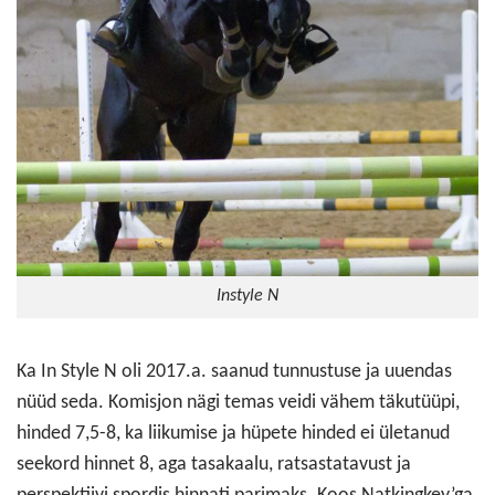
Instyle N
Ka In Style N oli 2017.a. saanud tunnustuse ja uuendas
nüüd seda. Komisjon nägi temas veidi vähem täkutüüpi,
hinded 7,5-8, ka liikumise ja hüpete hinded ei ületanud
seekord hinnet 8, aga tasakaalu, ratsastatavust ja