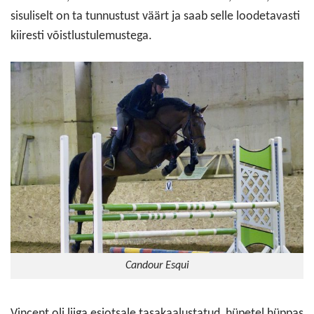
sisuliselt on ta tunnustust väärt ja saab selle loodetavasti
kiiresti võistlustulemustega.
Candour Esqui
Vincent oli liiga esiotsale tasakaalustatud, hüpetel hüppas