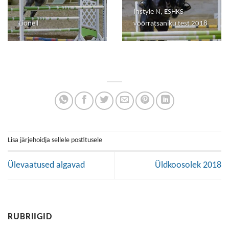
Instyle N, ESHKS
Lionell
võõrratsaniku test 2018
Lisa järjehoidja sellele postitusele
Ülevaatused algavad
Üldkoosolek 2018
RUBRIIGID