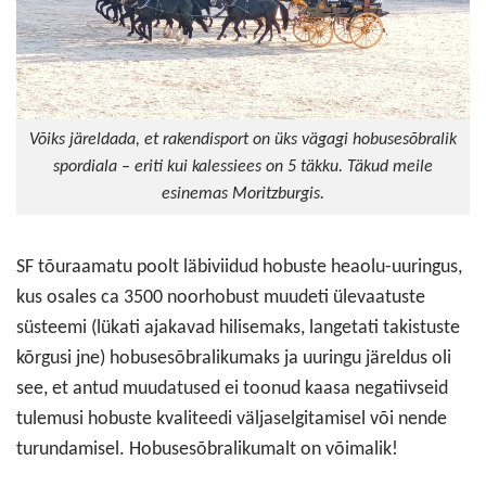
Võiks järeldada, et rakendisport on üks vägagi hobusesõbralik
spordiala – eriti kui kalessiees on 5 täkku. Täkud meile
esinemas Moritzburgis.
SF tõuraamatu poolt läbiviidud hobuste heaolu-uuringus,
kus osales ca 3500 noorhobust muudeti ülevaatuste
süsteemi (lükati ajakavad hilisemaks, langetati takistuste
kõrgusi jne) hobusesõbralikumaks ja uuringu järeldus oli
see, et antud muudatused ei toonud kaasa negatiivseid
tulemusi hobuste kvaliteedi väljaselgitamisel või nende
turundamisel. Hobusesõbralikumalt on võimalik!