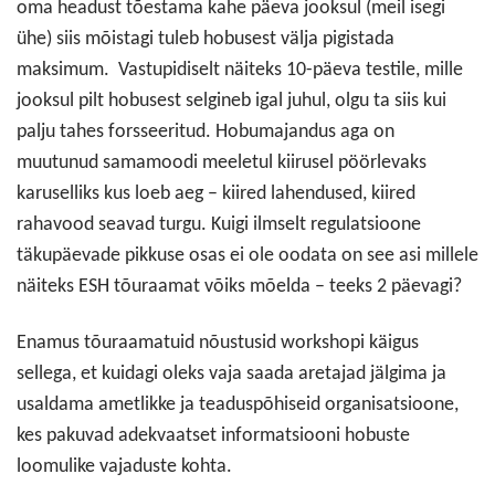
oma headust tõestama kahe päeva jooksul (meil isegi
ühe) siis mõistagi tuleb hobusest välja pigistada
maksimum. Vastupidiselt näiteks 10-päeva testile, mille
jooksul pilt hobusest selgineb igal juhul, olgu ta siis kui
palju tahes forsseeritud. Hobumajandus aga on
muutunud samamoodi meeletul kiirusel pöörlevaks
karuselliks kus loeb aeg – kiired lahendused, kiired
rahavood seavad turgu. Kuigi ilmselt regulatsioone
täkupäevade pikkuse osas ei ole oodata on see asi millele
näiteks ESH tõuraamat võiks mõelda – teeks 2 päevagi?
Enamus tõuraamatuid nõustusid workshopi käigus
sellega, et kuidagi oleks vaja saada aretajad jälgima ja
usaldama ametlikke ja teaduspõhiseid organisatsioone,
kes pakuvad adekvaatset informatsiooni hobuste
loomulike vajaduste kohta.