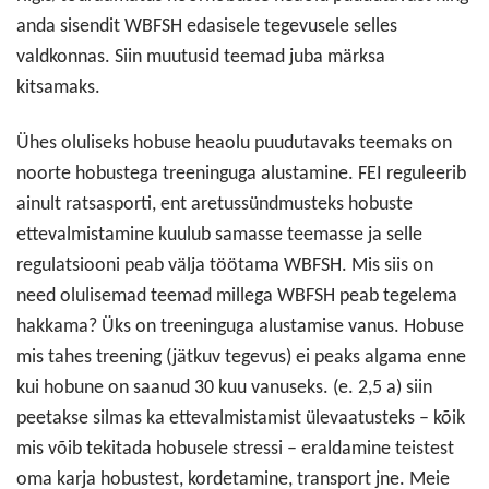
anda sisendit WBFSH edasisele tegevusele selles
valdkonnas. Siin muutusid teemad juba märksa
kitsamaks.
Ühes oluliseks hobuse heaolu puudutavaks teemaks on
noorte hobustega treeninguga alustamine. FEI reguleerib
ainult ratsasporti, ent aretussündmusteks hobuste
ettevalmistamine kuulub samasse teemasse ja selle
regulatsiooni peab välja töötama WBFSH. Mis siis on
need olulisemad teemad millega WBFSH peab tegelema
hakkama? Üks on treeninguga alustamise vanus. Hobuse
mis tahes treening (jätkuv tegevus) ei peaks algama enne
kui hobune on saanud 30 kuu vanuseks. (e. 2,5 a) siin
peetakse silmas ka ettevalmistamist ülevaatusteks – kõik
mis võib tekitada hobusele stressi – eraldamine teistest
oma karja hobustest, kordetamine, transport jne. Meie