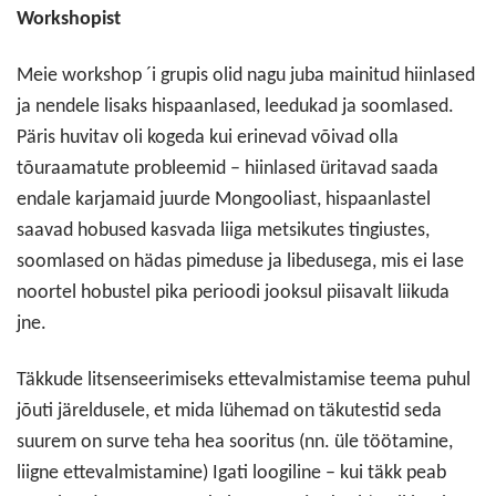
Workshopist
Meie workshop ´i grupis olid nagu juba mainitud hiinlased
ja nendele lisaks hispaanlased, leedukad ja soomlased.
Päris huvitav oli kogeda kui erinevad võivad olla
tõuraamatute probleemid – hiinlased üritavad saada
endale karjamaid juurde Mongooliast, hispaanlastel
saavad hobused kasvada liiga metsikutes tingiustes,
soomlased on hädas pimeduse ja libedusega, mis ei lase
noortel hobustel pika perioodi jooksul piisavalt liikuda
jne.
Täkkude litsenseerimiseks ettevalmistamise teema puhul
jõuti järeldusele, et mida lühemad on täkutestid seda
suurem on surve teha hea sooritus (nn. üle töötamine,
liigne ettevalmistamine) Igati loogiline – kui täkk peab