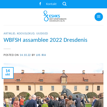
Skip
Kontakt
to
content
ARTIKLID
,
KOOSOLEKUD
,
UUDISED
WBFSH assamblee 2022 Dresdenis
POSTED ON
14.10.22
BY
LIIS IRA
14
okt