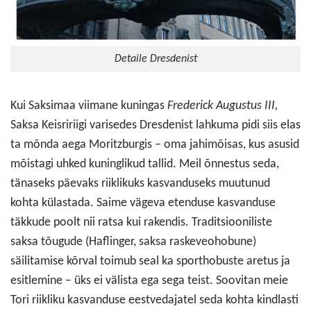
Detaile Dresdenist
Kui Saksimaa viimane kuningas
Frederick Augustus III,
Saksa Keisririigi varisedes Dresdenist lahkuma pidi siis elas
ta mõnda aega Moritzburgis – oma jahimõisas, kus asusid
mõistagi uhked kuninglikud tallid. Meil õnnestus seda,
tänaseks päevaks riiklikuks kasvanduseks muutunud
kohta külastada. Saime vägeva etenduse kasvanduse
täkkude poolt nii ratsa kui rakendis. Traditsiooniliste
saksa tõugude (Haflinger, saksa raskeveohobune)
säilitamise kõrval toimub seal ka sporthobuste aretus ja
esitlemine – üks ei välista ega sega teist. Soovitan meie
Tori riikliku kasvanduse eestvedajatel seda kohta kindlasti