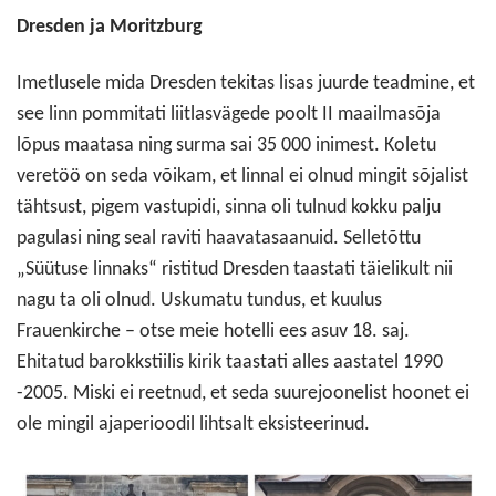
Dresden ja Moritzburg
Imetlusele mida Dresden tekitas lisas juurde teadmine, et
see linn pommitati liitlasvägede poolt II maailmasõja
lõpus maatasa ning surma sai 35 000 inimest. Koletu
veretöö on seda võikam, et linnal ei olnud mingit sõjalist
tähtsust, pigem vastupidi, sinna oli tulnud kokku palju
pagulasi ning seal raviti haavatasaanuid. Selletõttu
„Süütuse linnaks“ ristitud Dresden taastati täielikult nii
nagu ta oli olnud. Uskumatu tundus, et kuulus
Frauenkirche – otse meie hotelli ees asuv 18. saj.
Ehitatud barokkstiilis kirik taastati alles aastatel 1990
-2005. Miski ei reetnud, et seda suurejoonelist hoonet ei
ole mingil ajaperioodil lihtsalt eksisteerinud.