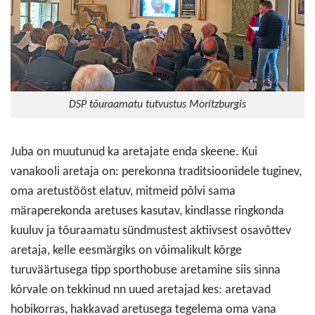
DSP tõuraamatu tutvustus Moritzburgis
Juba on muutunud ka aretajate enda skeene. Kui
vanakooli aretaja on: perekonna traditsioonidele tuginev,
oma aretustööst elatuv, mitmeid põlvi sama
märaperekonda aretuses kasutav, kindlasse ringkonda
kuuluv ja tõuraamatu sündmustest aktiivsest osavõttev
aretaja, kelle eesmärgiks on võimalikult kõrge
turuväärtusega tipp sporthobuse aretamine siis sinna
kõrvale on tekkinud nn uued aretajad kes: aretavad
hobikorras, hakkavad aretusega tegelema oma vana