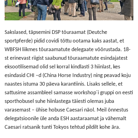
Sakslased, täpsemini DSP tõuraamat (Deutche
sportpferde) pidid covidi tõttu ootama kaks aastat, et
WBFSH liikmes tõuraamatute delegaate võõrustada. 18-
st erinevast riigist saabunud tõuraamatute esindajatest
eksootilisemad olid sel korral kindlasti 3 hiinlast, kes
esindasid CHI –d (China Horse Industry) ning peavad koju
naastes istuma 30 päeva karantiinis. Lisaks sellele, et
sattusime assambleel samasse workshop´i gruppi on eesti
sporthobusel suhe hiinlastega täiesti olemas juba
varasemast – ühise hobuse Caesari näol. Meil õnnestus
delegatsioonile üle anda ESH aastaraamat ja vähemalt
Caesari ratsanik tunti Tokyos tehtud pildilt kohe ära.