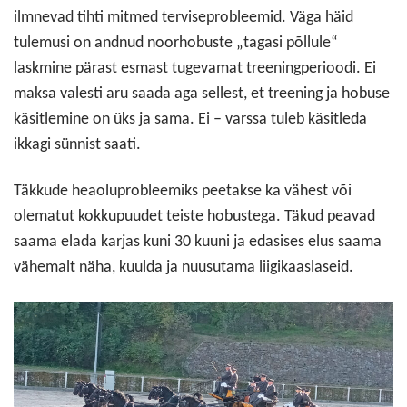
ilmnevad tihti mitmed terviseprobleemid. Väga häid
tulemusi on andnud noorhobuste „tagasi põllule“
laskmine pärast esmast tugevamat treeningperioodi. Ei
maksa valesti aru saada aga sellest, et treening ja hobuse
käsitlemine on üks ja sama. Ei – varssa tuleb käsitleda
ikkagi sünnist saati.
Täkkude heaoluprobleemiks peetakse ka vähest või
olematut kokkupuudet teiste hobustega. Täkud peavad
saama elada karjas kuni 30 kuuni ja edasises elus saama
vähemalt näha, kuulda ja nuusutama liigikaaslaseid.