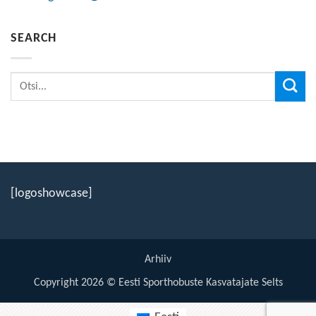
SEARCH
[logoshowcase]
Arhiiv
Copyright 2026 © Eesti Sporthobuste Kasvatajate Selts