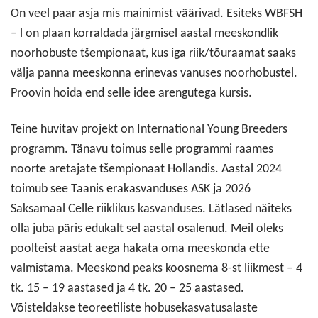
On veel paar asja mis mainimist väärivad. Esiteks WBFSH
– l on plaan korraldada järgmisel aastal meeskondlik
noorhobuste tšempionaat, kus iga riik/tõuraamat saaks
välja panna meeskonna erinevas vanuses noorhobustel.
Proovin hoida end selle idee arengutega kursis.
Teine huvitav projekt on International Young Breeders
programm. Tänavu toimus selle programmi raames
noorte aretajate tšempionaat Hollandis. Aastal 2024
toimub see Taanis erakasvanduses ASK ja 2026
Saksamaal Celle riiklikus kasvanduses. Lätlased näiteks
olla juba päris edukalt sel aastal osalenud. Meil oleks
poolteist aastat aega hakata oma meeskonda ette
valmistama. Meeskond peaks koosnema 8-st liikmest – 4
tk. 15 – 19 aastased ja 4 tk. 20 – 25 aastased.
Võisteldakse teoreetiliste hobusekasvatusalaste