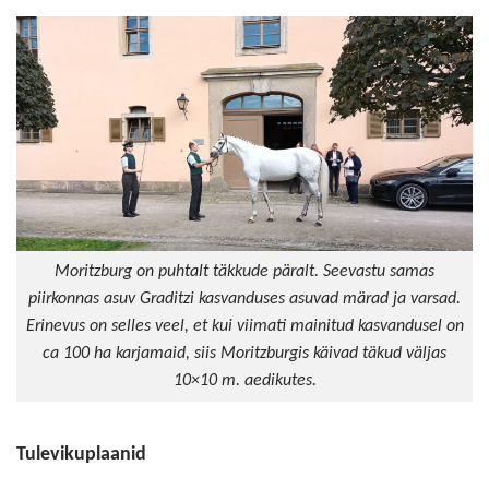
Moritzburg on puhtalt täkkude päralt. Seevastu samas
piirkonnas asuv Graditzi kasvanduses asuvad märad ja varsad.
Erinevus on selles veel, et kui viimati mainitud kasvandusel on
ca 100 ha karjamaid, siis Moritzburgis käivad täkud väljas
10×10 m. aedikutes.
Tulevikuplaanid