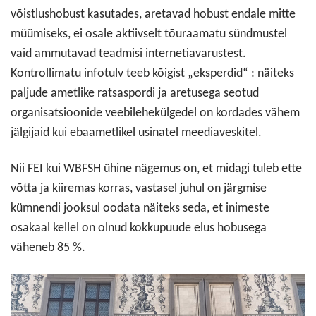
võistlushobust kasutades, aretavad hobust endale mitte
müümiseks, ei osale aktiivselt tõuraamatu sündmustel
vaid ammutavad teadmisi internetiavarustest.
Kontrollimatu infotulv teeb kõigist „eksperdid“ : näiteks
paljude ametlike ratsaspordi ja aretusega seotud
organisatsioonide veebilehekülgedel on kordades vähem
jälgijaid kui ebaametlikel usinatel meediaveskitel.
Nii FEI kui WBFSH ühine nägemus on, et midagi tuleb ette
võtta ja kiiremas korras, vastasel juhul on järgmise
kümnendi jooksul oodata näiteks seda, et inimeste
osakaal kellel on olnud kokkupuude elus hobusega
väheneb 85 %.