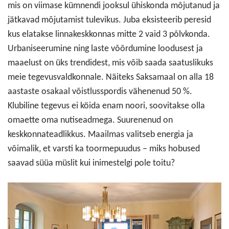
mis on viimase kümnendi jooksul ühiskonda mõjutanud ja
jätkavad mõjutamist tulevikus. Juba eksisteerib peresid
kus elatakse linnakeskkonnas mitte 2 vaid 3 põlvkonda.
Urbaniseerumine ning laste võõrdumine loodusest ja
maaelust on üks trendidest, mis võib saada saatuslikuks
meie tegevusvaldkonnale. Näiteks Saksamaal on alla 18
aastaste osakaal võistlusspordis vähenenud 50 %.
Klubiline tegevus ei köida enam noori, soovitakse olla
omaette oma nutiseadmega. Suurenenud on
keskkonnateadlikkus. Maailmas valitseb energia ja
võimalik, et varsti ka toormepuudus – miks hobused
saavad süüa müslit kui inimestelgi pole toitu?