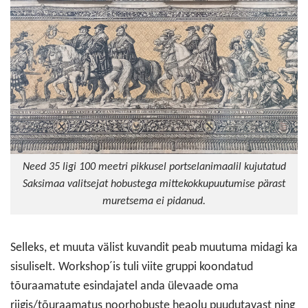
Need 35 ligi 100 meetri pikkusel portselanimaalil kujutatud
Saksimaa valitsejat hobustega mittekokkupuutumise pärast
muretsema ei pidanud.
Selleks, et muuta välist kuvandit peab muutuma midagi ka
sisuliselt. Workshop´is tuli viite gruppi koondatud
tõuraamatute esindajatel anda ülevaade oma
riigis/tõuraamatus noorhobuste heaolu puudutavast ning