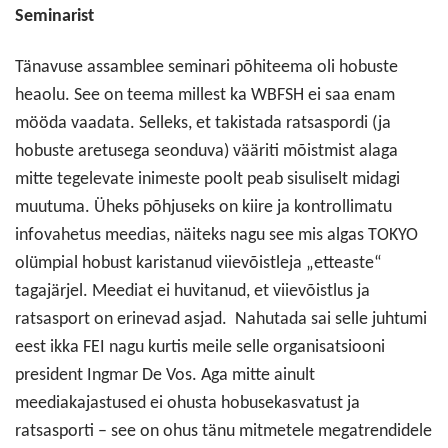
Seminarist
Tänavuse assamblee seminari põhiteema oli hobuste
heaolu. See on teema millest ka WBFSH ei saa enam
mööda vaadata. Selleks, et takistada ratsaspordi (ja
hobuste aretusega seonduva) vääriti mõistmist alaga
mitte tegelevate inimeste poolt peab sisuliselt midagi
muutuma. Üheks põhjuseks on kiire ja kontrollimatu
infovahetus meedias, näiteks nagu see mis algas TOKYO
olümpial hobust karistanud viievõistleja „etteaste“
tagajärjel. Meediat ei huvitanud, et viievõistlus ja
ratsasport on erinevad asjad. Nahutada sai selle juhtumi
eest ikka FEI nagu kurtis meile selle organisatsiooni
president Ingmar De Vos. Aga mitte ainult
meediakajastused ei ohusta hobusekasvatust ja
ratsasporti – see on ohus tänu mitmetele megatrendidele