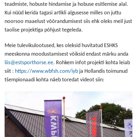
teadmiste, hobuste hindamise ja hobuse esitlemise alal.
Kui nüüd kerida tagasi artikli algusesse milles on juttu
noorsoo maaelust võõrandumisest siis ehk oleks meil just
taolise projektiga põhjust tegeleda.
Meie tulevikulootused, kes oleksid huvitatud ESHKS
meeskonna moodustamisest võiksid endast märku anda
liis@estsporthorse.ee
. Rohkem infot projekti kohta leiab
siit :
https://www.wbfsh.com/iyb
ja Hollandis toimunud
tšempionaadi kohta näeb toredat videot siin: