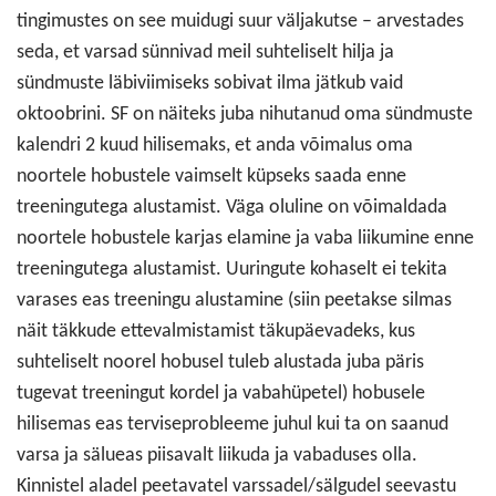
tingimustes on see muidugi suur väljakutse – arvestades
seda, et varsad sünnivad meil suhteliselt hilja ja
sündmuste läbiviimiseks sobivat ilma jätkub vaid
oktoobrini. SF on näiteks juba nihutanud oma sündmuste
kalendri 2 kuud hilisemaks, et anda võimalus oma
noortele hobustele vaimselt küpseks saada enne
treeningutega alustamist. Väga oluline on võimaldada
noortele hobustele karjas elamine ja vaba liikumine enne
treeningutega alustamist. Uuringute kohaselt ei tekita
varases eas treeningu alustamine (siin peetakse silmas
näit täkkude ettevalmistamist täkupäevadeks, kus
suhteliselt noorel hobusel tuleb alustada juba päris
tugevat treeningut kordel ja vabahüpetel) hobusele
hilisemas eas terviseprobleeme juhul kui ta on saanud
varsa ja sälueas piisavalt liikuda ja vabaduses olla.
Kinnistel aladel peetavatel varssadel/sälgudel seevastu