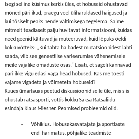
Isegi selline küsimus kerkis üles, et hobuseid ohustavad
mõned pärilikud, praegu veel üliharuldased haigused ja
kui tõsiselt peaks nende vältimisega tegelema. Saime
mitmelt teadlaselt palju huvitavat informatsiooni, kuidas
need geenid käituvad ja muteeruvad, kuid lõpuks öeldi
kokkuvõtteks: „Kui tahta halbadest mutatsioonidest lahti
saada, viib see geneetilise varieerumise vähenemisele
meile vajalike omaduste osas.“ Lisati, et sageli kannavad
pärilikke vigu edasi väga head hobused. Kas me tõesti
vajame vigadeta ja võimeteta hobuseid?
Kuues ümarlauas peetud diskussioonid selle üle, mis siis
ohustab ratsasporti, võttis kokku Saksa Ratsaliidu
esindaja Klaus Miesner. Peamised probleemid olid:
Võhiklus. Hobusekasvatajate ja sportlaste
endi harimatus, põhjalike teadmiste