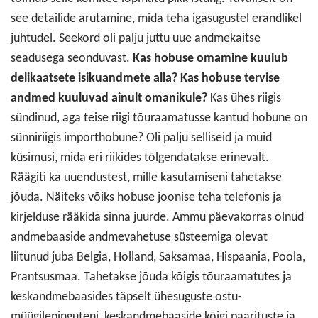
see detailide arutamine, mida teha igasugustel erandlikel
juhtudel. Seekord oli palju juttu uue andmekaitse
seadusega seonduvast.
Kas hobuse omamine kuulub
delikaatsete isikuandmete alla? Kas hobuse tervise
andmed kuuluvad ainult omanikule?
Kas ühes riigis
sündinud, aga teise riigi tõuraamatusse kantud hobune on
sünniriigis importhobune? Oli palju selliseid ja muid
küsimusi, mida eri riikides tõlgendatakse erinevalt.
Räägiti ka uuendustest, mille kasutamiseni tahetakse
jõuda. Näiteks võiks hobuse joonise teha telefonis ja
kirjelduse rääkida sinna juurde. Ammu päevakorras olnud
andmebaaside andmevahetuse süsteemiga olevat
liitunud juba Belgia, Holland, Saksamaa, Hispaania, Poola,
Prantsusmaa. Tahetakse jõuda kõigis tõuraamatutes ja
keskandmebaasides täpselt ühesuguste ostu-
müügilepinguteni, keskandmebaaside kõigi paarituste ja