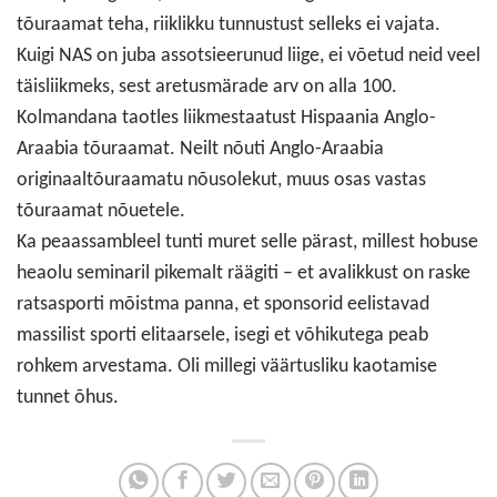
tõuraamat teha, riiklikku tunnustust selleks ei vajata.
Kuigi NAS on juba assotsieerunud liige, ei võetud neid veel
täisliikmeks, sest aretusmärade arv on alla 100.
Kolmandana taotles liikmestaatust Hispaania Anglo-
Araabia tõuraamat. Neilt nõuti Anglo-Araabia
originaaltõuraamatu nõusolekut, muus osas vastas
tõuraamat nõuetele.
Ka peaassambleel tunti muret selle pärast, millest hobuse
heaolu seminaril pikemalt räägiti – et avalikkust on raske
ratsasporti mõistma panna, et sponsorid eelistavad
massilist sporti elitaarsele, isegi et võhikutega peab
rohkem arvestama. Oli millegi väärtusliku kaotamise
tunnet õhus.