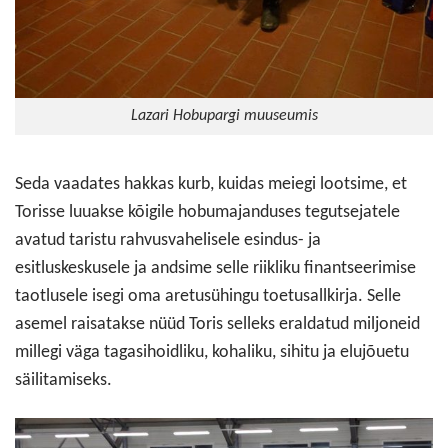
Lazari Hobupargi muuseumis
Seda vaadates hakkas kurb, kuidas meiegi lootsime, et
Torisse luuakse kõigile hobumajanduses tegutsejatele
avatud taristu rahvusvahelisele esindus- ja
esitluskeskusele ja andsime selle riikliku finantseerimise
taotlusele isegi oma aretusühingu toetusallkirja. Selle
asemel raisatakse nüüd Toris selleks eraldatud miljoneid
millegi väga tagasihoidliku, kohaliku, sihitu ja elujõuetu
säilitamiseks.