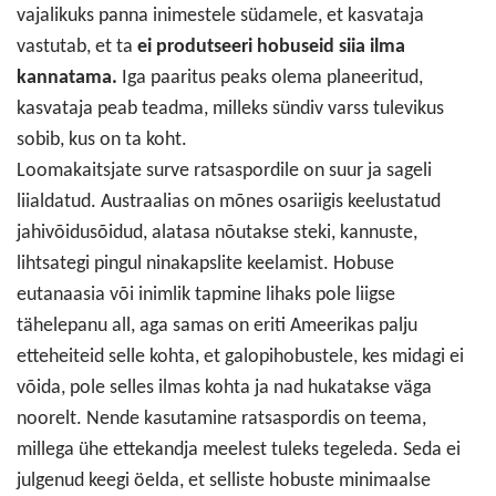
vajalikuks panna inimestele südamele, et kasvataja
vastutab, et ta
ei produtseeri hobuseid siia ilma
kannatama.
Iga paaritus peaks olema planeeritud,
kasvataja peab teadma, milleks sündiv varss tulevikus
sobib, kus on ta koht.
Loomakaitsjate surve ratsaspordile on suur ja sageli
liialdatud. Austraalias on mõnes osariigis keelustatud
jahivõidusõidud, alatasa nõutakse steki, kannuste,
lihtsategi pingul ninakapslite keelamist. Hobuse
eutanaasia või inimlik tapmine lihaks pole liigse
tähelepanu all, aga samas on eriti Ameerikas palju
etteheiteid selle kohta, et galopihobustele, kes midagi ei
võida, pole selles ilmas kohta ja nad hukatakse väga
noorelt. Nende kasutamine ratsaspordis on teema,
millega ühe ettekandja meelest tuleks tegeleda. Seda ei
julgenud keegi öelda, et selliste hobuste minimaalse