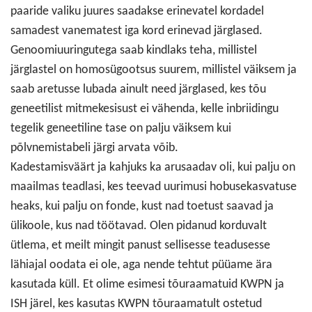
paaride valiku juures saadakse erinevatel kordadel
samadest vanematest iga kord erinevad järglased.
Genoomiuuringutega saab kindlaks teha, millistel
järglastel on homosügootsus suurem, millistel väiksem ja
saab aretusse lubada ainult need järglased, kes tõu
geneetilist mitmekesisust ei vähenda, kelle inbriidingu
tegelik geneetiline tase on palju väiksem kui
põlvnemistabeli järgi arvata võib.
Kadestamisväärt ja kahjuks ka arusaadav oli, kui palju on
maailmas teadlasi, kes teevad uurimusi hobusekasvatuse
heaks, kui palju on fonde, kust nad toetust saavad ja
ülikoole, kus nad töötavad. Olen pidanud korduvalt
ütlema, et meilt mingit panust sellisesse teadusesse
lähiajal oodata ei ole, aga nende tehtut püüame ära
kasutada küll. Et olime esimesi tõuraamatuid KWPN ja
ISH järel, kes kasutas KWPN tõuraamatult ostetud