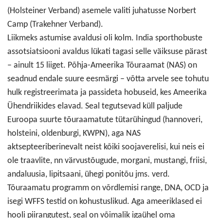
(Holsteiner Verband) asemele valiti juhatusse Norbert
Camp (Trakehner Verband).
Liikmeks astumise avaldusi oli kolm. India sporthobuste
assotsiatsiooni avaldus lükati tagasi selle väiksuse pärast
– ainult 15 liiget. Põhja-Ameerika Tõuraamat (NAS) on
seadnud endale suure eesmärgi – võtta arvele see tohutu
hulk registreerimata ja passideta hobuseid, kes Ameerika
Ühendriikides elavad. Seal tegutsevad küll paljude
Euroopa suurte tõuraamatute tütarühingud (hannoveri,
holsteini, oldenburgi, KWPN), aga NAS
aktsepteeriberinevalt neist kõiki soojaverelisi, kui neis ei
ole traavlite, nn värvustõugude, morgani, mustangi, friisi,
andaluusia, lipitsaani, ühegi ponitõu jms. verd.
Tõuraamatu programm on võrdlemisi range, DNA, OCD ja
isegi WFFS testid on kohustuslikud. Aga ameeriklased ei
hooli piirangutest, seal on võimalik igaühel oma