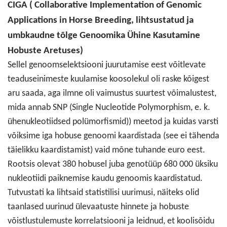
CIGA ( Collaborative Implementation of Genomic
Applications in Horse Breeding, lihtsustatud ja
umbkaudne tõlge Genoomika Ühine Kasutamine
Hobuste Aretuses)
Sellel genoomselektsiooni juurutamise eest võitlevate
teaduseinimeste kuulamise koosolekul oli raske kõigest
aru saada, aga ilmne oli vaimustus suurtest võimalustest,
mida annab SNP (Single Nucleotide Polymorphism, e. k.
ühenukleotiidsed polümorfismid)) meetod ja kuidas varsti
võiksime iga hobuse genoomi kaardistada (see ei tähenda
täielikku kaardistamist) vaid mõne tuhande euro eest.
Rootsis olevat 380 hobusel juba genotüüp 680 000 üksiku
nukleotiidi paiknemise kaudu genoomis kaardistatud.
Tutvustati ka lihtsaid statistilisi uurimusi, näiteks olid
taanlased uurinud ülevaatuste hinnete ja hobuste
võistlustulemuste korrelatsiooni ja leidnud, et koolisõidu