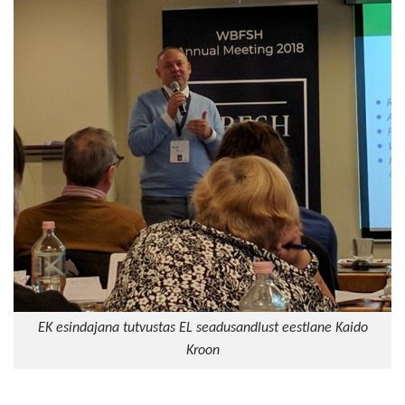
EK esindajana tutvustas EL seadusandlust eestlane Kaido
Kroon