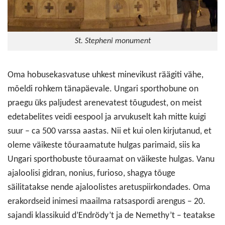
St. Stepheni monument
Oma hobusekasvatuse uhkest minevikust räägiti vähe,
mõeldi rohkem tänapäevale. Ungari sporthobune on
praegu üks paljudest arenevatest tõugudest, on meist
edetabelites veidi eespool ja arvukuselt kah mitte kuigi
suur – ca 500 varssa aastas. Nii et kui olen kirjutanud, et
oleme väikeste tõuraamatute hulgas parimaid, siis ka
Ungari sporthobuste tõuraamat on väikeste hulgas. Vanu
ajaloolisi gidran, nonius, furioso, shagya tõuge
säilitatakse nende ajaloolistes aretuspiirkondades. Oma
erakordseid inimesi maailma ratsaspordi arengus – 20.
sajandi klassikuid d’Endrödy’t ja de Nemethy’t – teatakse