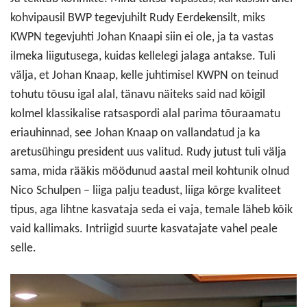
kohvipausil BWP tegevjuhilt Rudy Eerdekensilt, miks
KWPN tegevjuhti Johan Knaapi siin ei ole, ja ta vastas
ilmeka liigutusega, kuidas kellelegi jalaga antakse. Tuli
välja, et Johan Knaap, kelle juhtimisel KWPN on teinud
tohutu tõusu igal alal, tänavu näiteks said nad kõigil
kolmel klassikalise ratsaspordi alal parima tõuraamatu
eriauhinnad, see Johan Knaap on vallandatud ja ka
aretusühingu president uus valitud. Rudy jutust tuli välja
sama, mida rääkis möödunud aastal meil kohtunik olnud
Nico Schulpen – liiga palju teadust, liiga kõrge kvaliteet
tipus, aga lihtne kasvataja seda ei vaja, temale läheb kõik
vaid kallimaks. Intriigid suurte kasvatajate vahel peale
selle.