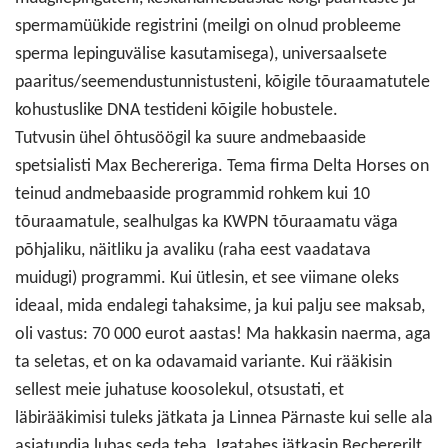
spermamüükide registrini (meilgi on olnud probleeme
sperma lepinguvälise kasutamisega), universaalsete
paaritus/seemendustunnistusteni, kõigile tõuraamatutele
kohustuslike DNA testideni kõigile hobustele.
Tutvusin ühel õhtusöögil ka suure andmebaaside
spetsialisti Max Bechereriga. Tema firma Delta Horses on
teinud andmebaaside programmid rohkem kui 10
tõuraamatule, sealhulgas ka KWPN tõuraamatu väga
põhjaliku, näitliku ja avaliku (raha eest vaadatava
muidugi) programmi. Kui ütlesin, et see viimane oleks
ideaal, mida endalegi tahaksime, ja kui palju see maksab,
oli vastus: 70 000 eurot aastas! Ma hakkasin naerma, aga
ta seletas, et on ka odavamaid variante. Kui rääkisin
sellest meie juhatuse koosolekul, otsustati, et
läbirääkimisi tuleks jätkata ja Linnea Pärnaste kui selle ala
asjatundja lubas seda teha. Igatahes jätkasin Bechererilt