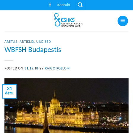
Skip
Kontakt
to
content
ARETUS
,
ARTIKLID
,
UUDISED
WBFSH Budapestis
POSTED ON
31.12.18
BY
RAIGO KOLLOM
31
dets.