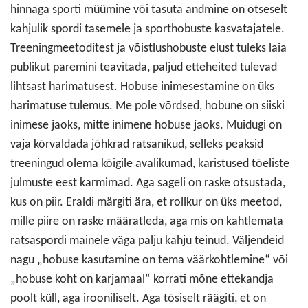
hinnaga sporti müümine või tasuta andmine on otseselt
kahjulik spordi tasemele ja sporthobuste kasvatajatele.
Treeningmeetoditest ja võistlushobuste elust tuleks laia
publikut paremini teavitada, paljud etteheited tulevad
lihtsast harimatusest. Hobuse inimesestamine on üks
harimatuse tulemus. Me pole võrdsed, hobune on siiski
inimese jaoks, mitte inimene hobuse jaoks. Muidugi on
vaja kõrvaldada jõhkrad ratsanikud, selleks peaksid
treeningud olema kõigile avalikumad, karistused tõeliste
julmuste eest karmimad. Aga sageli on raske otsustada,
kus on piir. Eraldi märgiti ära, et rollkur on üks meetod,
mille piire on raske määratleda, aga mis on kahtlemata
ratsaspordi mainele väga palju kahju teinud. Väljendeid
nagu „hobuse kasutamine on tema väärkohtlemine“ või
„hobuse koht on karjamaal“ korrati mõne ettekandja
poolt küll, aga irooniliselt. Aga tõsiselt räägiti, et on