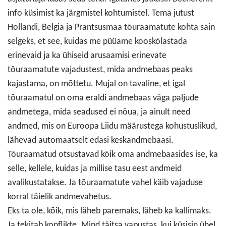
info küsimist ka järgmistel kohtumistel. Tema jutust
Hollandi, Belgia ja Prantsusmaa tõuraamatute kohta sain
selgeks, et see, kuidas me püüame kooskõlastada
erinevaid ja ka ühiseid arusaamisi erinevate
tõuraamatute vajadustest, mida andmebaas peaks
kajastama, on mõttetu. Mujal on tavaline, et igal
tõuraamatul on oma eraldi andmebaas väga paljude
andmetega, mida seadused ei nõua, ja ainult need
andmed, mis on Euroopa Liidu määrustega kohustuslikud,
lähevad automaatselt edasi keskandmebaasi.
Tõuraamatud otsustavad kõik oma andmebaasides ise, ka
selle, kellele, kuidas ja millise tasu eest andmeid
avalikustatakse. Ja tõuraamatute vahel käib vajaduse
korral täielik andmevahetus.
Eks ta ole, kõik, mis läheb paremaks, läheb ka kallimaks.
Ja tekitab konflikte. Mind täitsa vapustas, kui küsisin ühel