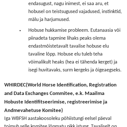
endasugust, nagu inimest, ei saa aru, et
hobusel on teistsugused vajadused, instinktid,
mälu ja harjumused.
Hobuse hukkamise probleem. Eutanaasia või
piinadeta tapmine lihaks peaks olema
endastmõistetavalt tavalise hobuse elu
tavaline lõpp. Hobuse elu tuleb teha
võimalikult heaks (hea ei tähenda kerget) ja
isegi huvitavaks, surm kergeks ja õigeaegseks.
WHIRDEC(World Horse Identification, Registration
and Data Exchanges Commitee, e.k. Maailma
Hobuste Identifitseerimise, registreerimise ja
Andmevahetuse Komitee)
Iga WBFSH aastakoosoleku põhiistungi eelsel päeval
toimub selle komitee lõpmatu pikk istung. Tavaliselt on