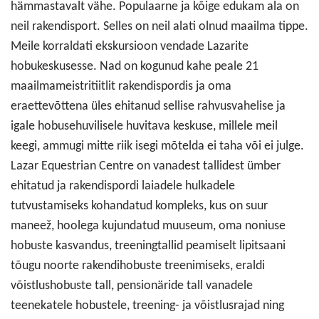
hämmastavalt vähe. Populaarne ja kõige edukam ala on
neil rakendisport. Selles on neil alati olnud maailma tippe.
Meile korraldati ekskursioon vendade Lazarite
hobukeskusesse. Nad on kogunud kahe peale 21
maailmameistritiitlit rakendispordis ja oma
eraettevõttena üles ehitanud sellise rahvusvahelise ja
igale hobusehuvilisele huvitava keskuse, millele meil
keegi, ammugi mitte riik isegi mõtelda ei taha või ei julge.
Lazar Equestrian Centre on vanadest tallidest ümber
ehitatud ja rakendispordi laiadele hulkadele
tutvustamiseks kohandatud kompleks, kus on suur
maneež, hoolega kujundatud muuseum, oma noniuse
hobuste kasvandus, treeningtallid peamiselt lipitsaani
tõugu noorte rakendihobuste treenimiseks, eraldi
võistlushobuste tall, pensionäride tall vanadele
teenekatele hobustele, treening- ja võistlusrajad ning