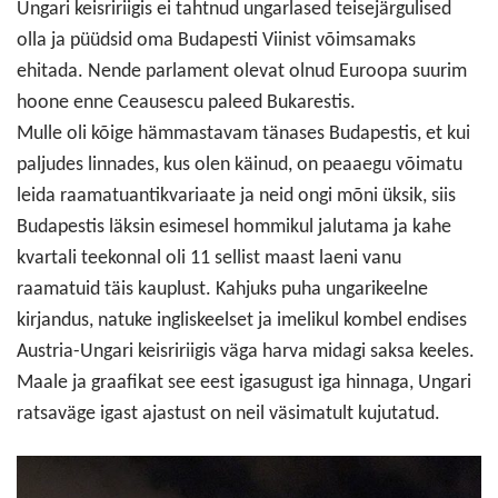
Ungari keisririigis ei tahtnud ungarlased teisejärgulised
olla ja püüdsid oma Budapesti Viinist võimsamaks
ehitada. Nende parlament olevat olnud Euroopa suurim
hoone enne Ceausescu paleed Bukarestis.
Mulle oli kõige hämmastavam tänases Budapestis, et kui
paljudes linnades, kus olen käinud, on peaaegu võimatu
leida raamatuantikvariaate ja neid ongi mõni üksik, siis
Budapestis läksin esimesel hommikul jalutama ja kahe
kvartali teekonnal oli 11 sellist maast laeni vanu
raamatuid täis kauplust. Kahjuks puha ungarikeelne
kirjandus, natuke ingliskeelset ja imelikul kombel endises
Austria-Ungari keisririigis väga harva midagi saksa keeles.
Maale ja graafikat see eest igasugust iga hinnaga, Ungari
ratsaväge igast ajastust on neil väsimatult kujutatud.