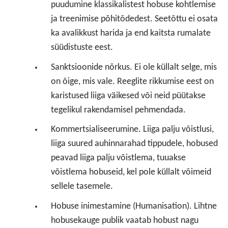
puudumine klassikalistest hobuse kohtlemise
ja treenimise põhitõdedest. Seetõttu ei osata
ka avalikkust harida ja end kaitsta rumalate
süüdistuste eest.
Sanktsioonide nõrkus. Ei ole küllalt selge, mis
on õige, mis vale. Reeglite rikkumise eest on
karistused liiga väikesed või neid püütakse
tegelikul rakendamisel pehmendada.
Kommertsialiseerumine. Liiga palju võistlusi,
liiga suured auhinnarahad tippudele, hobused
peavad liiga palju võistlema, tuuakse
võistlema hobuseid, kel pole küllalt võimeid
sellele tasemele.
Hobuse inimestamine (Humanisation). Lihtne
hobusekauge publik vaatab hobust nagu