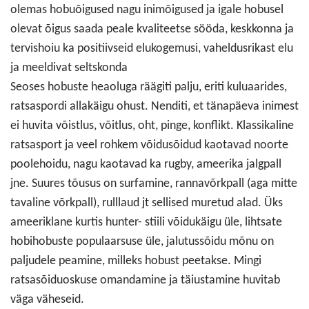
olemas hobuõigused nagu inimõigused ja igale hobusel
olevat õigus saada peale kvaliteetse sööda, keskkonna ja
tervishoiu ka positiivseid elukogemusi, vaheldusrikast elu
ja meeldivat seltskonda
Seoses hobuste heaoluga räägiti palju, eriti kuluaarides,
ratsaspordi allakäigu ohust. Nenditi, et tänapäeva inimest
ei huvita võistlus, võitlus, oht, pinge, konflikt. Klassikaline
ratsasport ja veel rohkem võidusõidud kaotavad noorte
poolehoidu, nagu kaotavad ka rugby, ameerika jalgpall
jne. Suures tõusus on surfamine, rannavõrkpall (aga mitte
tavaline võrkpall), rulllaud jt sellised muretud alad. Üks
ameeriklane kurtis hunter- stiili võidukäigu üle, lihtsate
hobihobuste populaarsuse üle, jalutussõidu mõnu on
paljudele peamine, milleks hobust peetakse. Mingi
ratsasõiduoskuse omandamine ja täiustamine huvitab
väga väheseid.