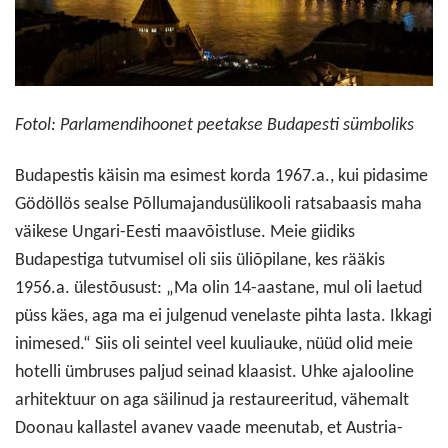
Fotol: Parlamendihoonet peetakse Budapesti sümboliks
Budapestis käisin ma esimest korda 1967.a., kui pidasime
Gödöllös sealse Põllumajandusülikooli ratsabaasis maha
väikese Ungari-Eesti maavõistluse. Meie giidiks
Budapestiga tutvumisel oli siis üliõpilane, kes rääkis
1956.a. ülestõusust: „Ma olin 14-aastane, mul oli laetud
püss käes, aga ma ei julgenud venelaste pihta lasta. Ikkagi
inimesed.“ Siis oli seintel veel kuuliauke, nüüd olid meie
hotelli ümbruses paljud seinad klaasist. Uhke ajalooline
arhitektuur on aga säilinud ja restaureeritud, vähemalt
Doonau kallastel avanev vaade meenutab, et Austria-