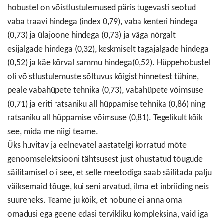
hobustel on võistlustulemused päris tugevasti seotud
vaba traavi hindega (index 0,79), vaba kenteri hindega
(0,73) ja ülajoone hindega (0,73) ja väga nõrgalt
esijalgade hindega (0,32), keskmiselt tagajalgade hindega
(0,52) ja käe kõrval sammu hindega(0,52). Hüppehobustel
oli võistlustulemuste sõltuvus kõigist hinnetest tühine,
peale vabahüpete tehnika (0,73), vabahüpete võimsuse
(0,71) ja eriti ratsaniku all hüppamise tehnika (0,86) ning
ratsaniku all hüppamise võimsuse (0,81). Tegelikult kõik
see, mida me niigi teame.
Üks huvitav ja eelnevatel aastatelgi korratud mõte
genoomselektsiooni tähtsusest just ohustatud tõugude
säilitamisel oli see, et selle meetodiga saab säilitada palju
väiksemaid tõuge, kui seni arvatud, ilma et inbriiding neis
suureneks. Teame ju kõik, et hobune ei anna oma
omadusi ega geene edasi tervikliku kompleksina, vaid iga