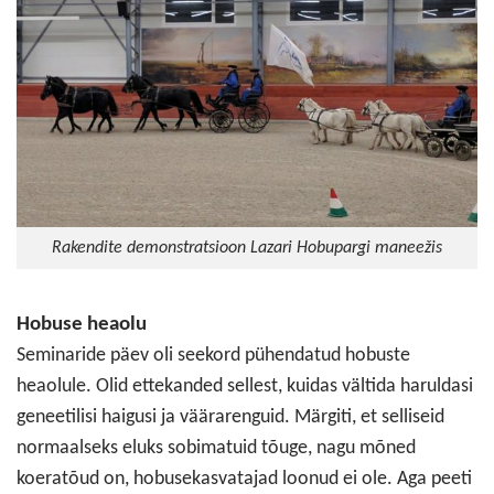
Rakendite demonstratsioon Lazari Hobupargi maneežis
Hobuse heaolu
Seminaride päev oli seekord pühendatud hobuste
heaolule. Olid ettekanded sellest, kuidas vältida haruldasi
geneetilisi haigusi ja väärarenguid. Märgiti, et selliseid
normaalseks eluks sobimatuid tõuge, nagu mõned
koeratõud on, hobusekasvatajad loonud ei ole. Aga peeti