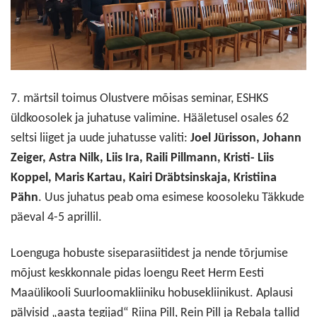
7. märtsil toimus Olustvere mõisas seminar, ESHKS
üldkoosolek ja juhatuse valimine. Hääletusel osales 62
seltsi liiget ja uude juhatusse valiti:
Joel Jürisson, Johann
Zeiger, Astra Nilk, Liis Ira, Raili Pillmann, Kristi- Liis
Koppel, Maris Kartau, Kairi Dräbtsinskaja, Kristiina
Pähn
. Uus juhatus peab oma esimese koosoleku Täkkude
päeval 4-5 aprillil.
Loenguga hobuste siseparasiitidest ja nende tõrjumise
mõjust keskkonnale pidas loengu Reet Herm Eesti
Maaülikooli Suurloomakliiniku hobusekliinikust. Aplausi
pälvisid „aasta tegijad“ Riina Pill, Rein Pill ja Rebala tallid