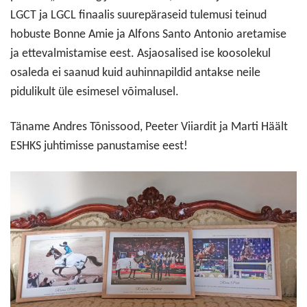
LGCT ja LGCL finaalis suurepäraseid tulemusi teinud
hobuste Bonne Amie ja Alfons Santo Antonio aretamise
ja ettevalmistamise eest. Asjaosalised ise koosolekul
osaleda ei saanud kuid auhinnapildid antakse neile
pidulikult üle esimesel võimalusel.
Täname Andres Tõnissood, Peeter Viiardit ja Marti Häält
ESHKS juhtimisse panustamise eest!