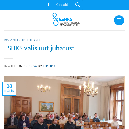
Skip
Kontakt
to
content
KOOSOLEKUD
,
UUDISED
ESHKS valis uut juhatust
POSTED ON
08.03.26
BY
LIIS IRA
08
märts