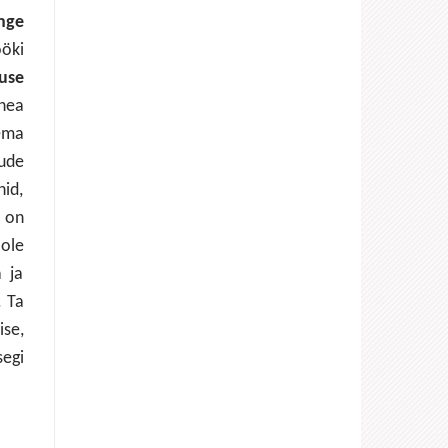
nge
ööki
use
„hea
sema
ude
nid,
s on
oole
a ja
. Ta
ise,
egi