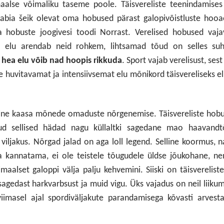
aalse võimaliku taseme poole. Täisvereliste teenindamises
aabia šeik olevat oma hobused pärast galopivõistluste hoo
 hobuste joogivesi toodi Norrast. Verelised hobused vaja
 elu arendab neid rohkem, lihtsamad tõud on selles suh
a
hea elu võib nad hoopis rikkuda
. Sport vajab verelisust, sest
e huvitavamat ja intensiivsemat elu mõnikord täisvereliseks e
ine kaasa mõnede omaduste nõrgenemise. Täisvereliste hobu
d sellised hädad nagu küllaltki sagedane mao haavandtõ
 viljakus. Nõrgad jalad on aga loll legend. Selline koormus, 
ja kannatama, ei ole teistele tõugudele üldse jõukohane, n
aalset galoppi välja palju kehvemini. Siiski on täisvereliste
sagedast harkvarbsust ja muid vigu. Üks vajadus on neil liiku
viimasel ajal spordiväljakute parandamisega kõvasti arves