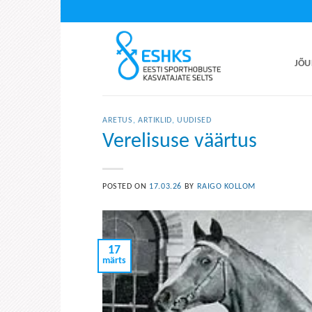
Skip
to
content
JÕU
ARETUS
,
ARTIKLID
,
UUDISED
Verelisuse väärtus
POSTED ON
17.03.26
BY
RAIGO KOLLOM
17
märts