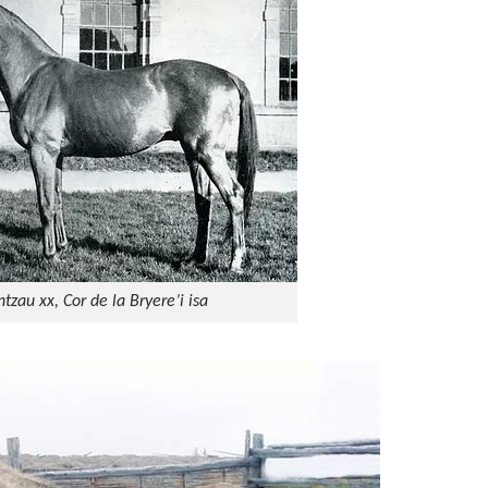
tzau xx, Cor de la Bryere’i isa