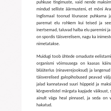
puhkuse tingimuste, vaid nende maksim
mindud selliste äärmusteni, et mõni Ar
Inglismaal toonud lõunasse puhkama ja
paremat elu rohkem kui teised ja see
inertsemad, taluvad halba elu paremini j
on spordis täisverelisem, nagu ka inimest
nimetatakse.
Muidugi toob ühtede omaduste eelistam
organismi võimsusega on kaasas käinu
blüüterlus (ninaverejooksud) ja langenud
täisverelised galopihobused peavad väl
jalad kannatavad suuri hüppeid ja maksim
kõrgverelistel märgata kapjade väiksust, 
ainult väga heal pinnasel, ja seda on 
hakatud.