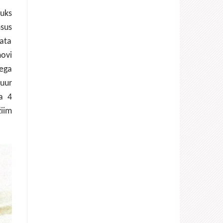
kuks
msus
ata
movi
aega
suur
da 4
žiim