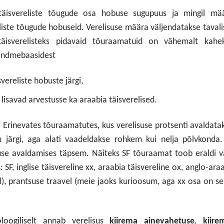
äisvereliste tõugude osa hobuse sugupuus ja mingil mää
liste tõugude hobuseid. Verelisuse määra väljendatakse tavali
äisverelisteks pidavaid tõuraamatuid on vähemalt kahek
 andmebaasidest
vereliste hobuste järgi,
lisavad arvestusse ka araabia täisverelised.
Erinevates tõuraamatutes, kus verelisuse protsenti avaldata
 järgi, aga alati vaadeldakse rohkem kui nelja põlvkonda.
suse avaldamises täpsem. Näiteks SF tõuraamat toob eraldi v
F, inglise täisvereline xx, araabia täisvereline ox, anglo-ara
d), prantsuse traavel (meie jaoks kurioosum, aga xx osa on se
oloogiliselt annab verelisus
kiirema ainevahetuse
,
kiire