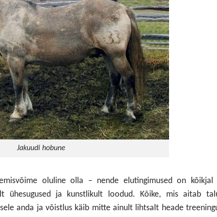
Jakuudi hobune
emisvõime oluline olla – nende elutingimused on kõikjal 
t ühesugused ja kunstlikult loodud. Kõike, mis aitab tal
le anda ja võistlus käib mitte ainult lihtsalt heade treening