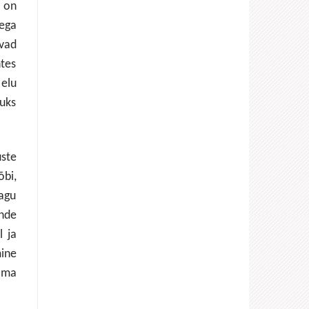
 on
aega
vad
tes
 elu
luks
ste
bi,
nagu
ende
l ja
mine
tama