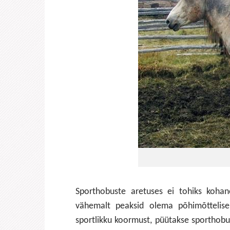
Sporthobuste aretuses ei tohiks kohan
vähemalt peaksid olema põhimõttelisel
sportlikku koormust, püütakse sporthobuse