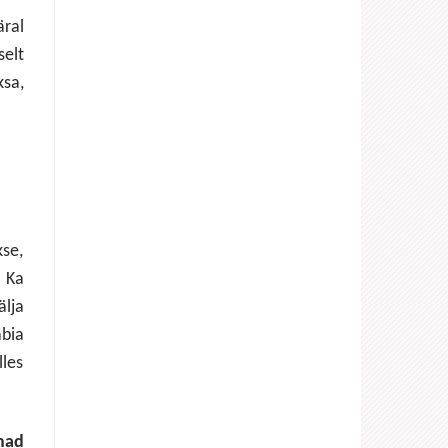
ral
selt
sa,
kse,
 Ka
älja
abia
lles
mad