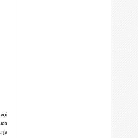
või
uda
u ja