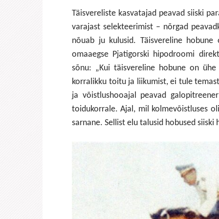
Täisvereliste kasvatajad peavad siiski pa
varajast selekteerimist – nõrgad peavadk
nõuab ju kulusid. Täisvereline hobune 
omaaegse Pjatigorski hipodroomi direkt
sõnu: „Kui täisvereline hobune on ühe 
korralikku toitu ja liikumist, ei tule tem
ja võistlushooajal peavad galopitreene
toidukorrale. Ajal, mil kolmevõistluses 
sarnane. Sellist elu talusid hobused siiski 