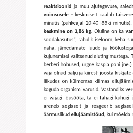
reaktsioonid
ja muu ajutegevuse, saled
võimsusele
– keskmiselt kaalub täisvere
minutis (puhkeajal 20-40 lööki minutis)
keskmine on 3,86 kg
. Oluline on ka
va
söödakasutus“, rahulik iseloom, keha su
naha, jämedamate luude ja kõõlustega
kujunemisel valitsenud elutingimustega. Tä
berberi hobused, ürgne kaspia poni jne.
vaja olnud palju ja kiiresti joosta kiskja
liikudes on külmemas kliimas ellujäämi
koguda organismi varusid. Vastandiks ver
ei vajagi jõusööta, ta ei tahagi kuhugi 
areneb aeglaselt ja reageerib aeglase
äärmuslikud
ellujäämistõud
, kui mõelda 