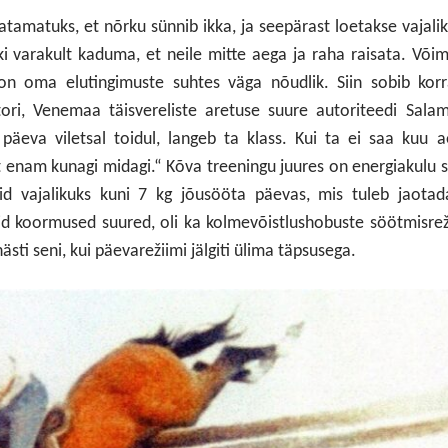
ratamatuks, et nõrku sünnib ikka, ja seepärast loetakse vajali
i varakult kaduma, et neile mitte aega ja raha raisata. Või
on oma elutingimuste suhtes väga nõudlik. Siin sobib korr
ori, Venemaa täisvereliste aretuse suure autoriteedi Sala
päeva viletsal toidul, langeb ta klass. Kui ta ei saa kuu 
ast enam kunagi midagi.“ Kõva treeningu juures on energiakulu 
rid vajalikuks kuni 7 kg jõusööta päevas, mis tuleb jaota
olid koormused suured, oli ka kolmevõistlushobuste söötmisre
hästi seni, kui päevarežiimi jälgiti ülima täpsusega.