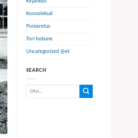
Kirjandus
Koosolekud
Poniaretus
Tori hobune
Uncategorized @et
SEARCH