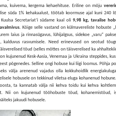
ama, kuivema, kergema kehaehituse. Eriline on mõju
vereri
lise süda 1% kehakaalust, töötab koormuse ajal kuni 240 l
. Kuulsa Secretariat’i südame kaal oli
9,98 kg, tavalise hob
ravalmivus
. Kõige selle vastand on külmavereliste hobuste 
urem laius ja rinnasügavus, lühijalgsus, sidekoe „varu“ pak
, kalduvus rasvumisele. Need erinevused on seotud tõug
isverelised tõud (selles mõttes on täisverelised ka ahhaltekii
) on kujunenud Kesk-Aasia, Venemaa ja Ukraina steppides, ku
te eest põgenedes. Selline ongi hobuse kui liigi loomus. Põhja p
seks välja arenenud vajadus olla kokkuhoidlik energiakulug
elisele hobusele on tekkinud viletsa eluga kohanenud hobune
joosta, ta kannatab välja nii kehva toidu kui kehva kohtlem
lt. Nii on kujunenud tööhobuste tõud, kohanemistõud, is
näiteks jakuudi hobusele.