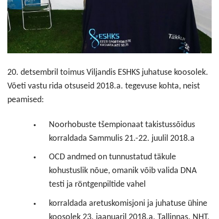
20. detsembril toimus Viljandis ESHKS juhatuse koosolek.
Võeti vastu rida otsuseid 2018.a. tegevuse kohta, neist
peamised:
Noorhobuste tšempionaat takistussõidus
korraldada Sammulis 21.-22. juulil 2018.a
OCD andmed on tunnustatud täkule
kohustuslik nõue, omanik võib valida DNA
testi ja röntgenpiltide vahel
korraldada aretuskomisjoni ja juhatuse ühine
koosolek 23. jaanuaril 2018.a. Tallinnas. NHT,