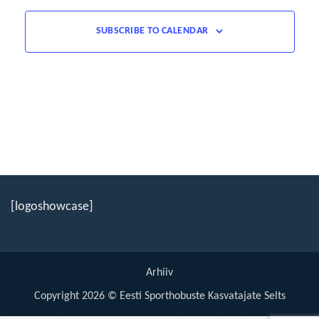
SUBSCRIBE TO CALENDAR
[logoshowcase]
Arhiiv
Copyright 2026 © Eesti Sporthobuste Kasvatajate Selts