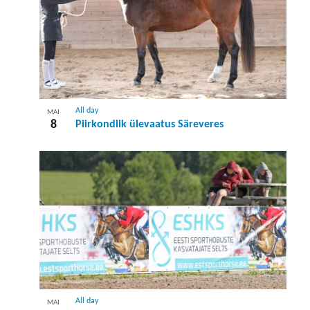
All day
MAI
8
Piirkondlik ülevaatus Säreveres
All day
MAI