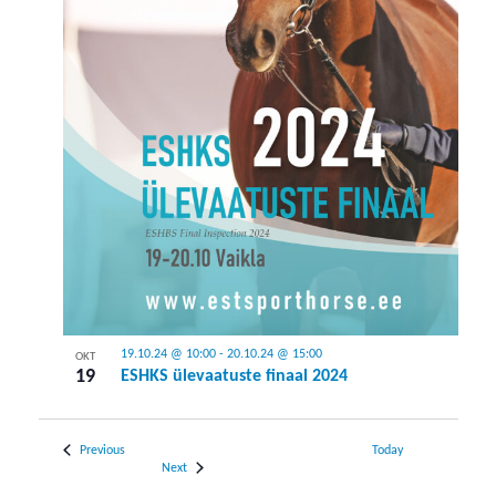
19.10.24 @ 10:00
-
20.10.24 @ 15:00
OKT
19
ESHKS ülevaatuste finaal 2024
Events
Previous
Today
Events
Next