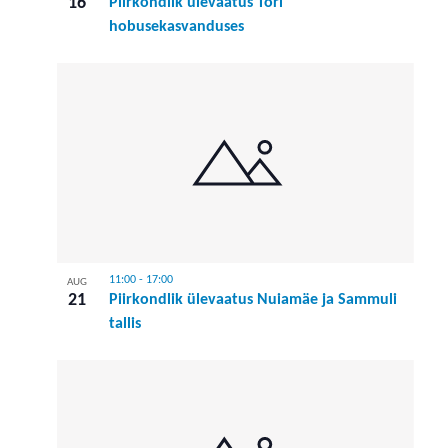
16
Piirkondlik ülevaatus Tori
hobusekasvanduses
11:00
-
17:00
AUG
21
Piirkondlik ülevaatus Nuiamäe ja Sammuli
tallis