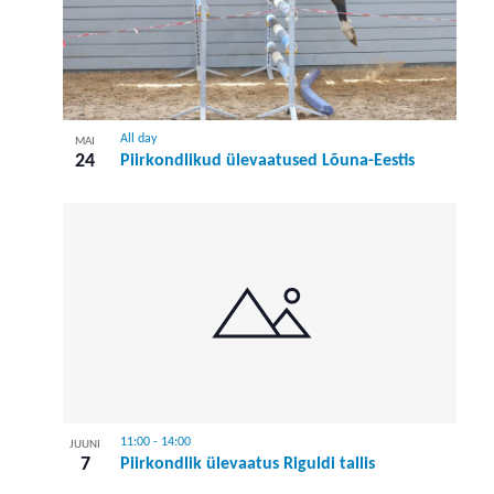
All day
MAI
24
Piirkondlikud ülevaatused Lõuna-Eestis
11:00
-
14:00
JUUNI
7
Piirkondlik ülevaatus Riguldi tallis