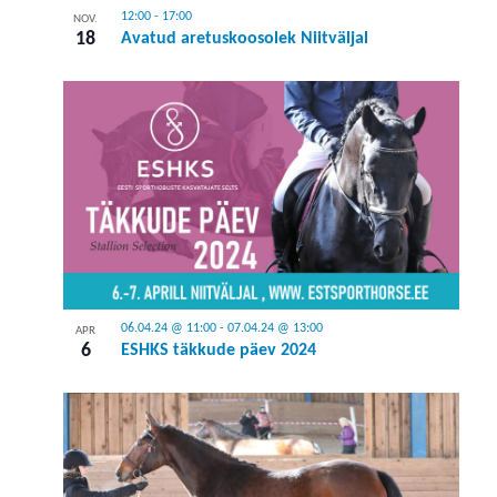
12:00
-
17:00
NOV.
18
Avatud aretuskoosolek Niitväljal
06.04.24 @ 11:00
-
07.04.24 @ 13:00
APR
6
ESHKS täkkude päev 2024