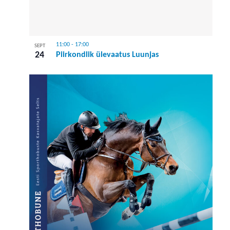
11:00
-
17:00
SEPT
24
Piirkondlik ülevaatus Luunjas