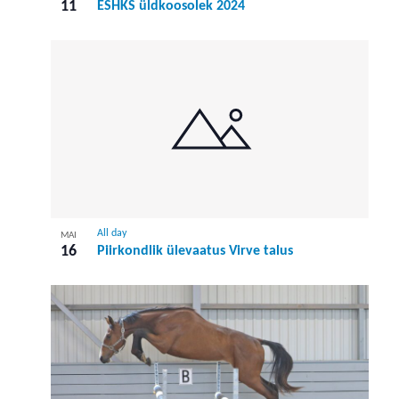
11
ESHKS üldkoosolek 2024
All day
MAI
16
Piirkondlik ülevaatus Virve talus