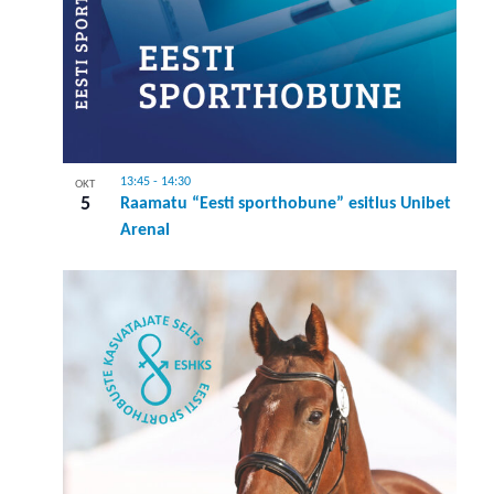
13:45
-
14:30
OKT
5
Raamatu “Eesti sporthobune” esitlus Unibet
Arenal