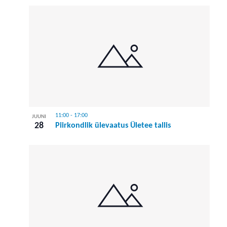
11:00
-
17:00
JUUNI
28
Piirkondlik ülevaatus Ületee tallis